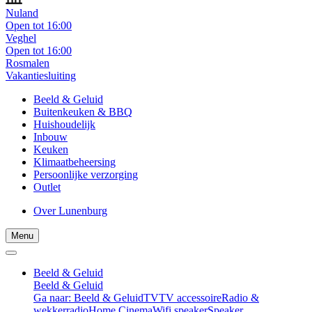
Nuland
Open tot 16:00
Veghel
Open tot 16:00
Rosmalen
Vakantiesluiting
Beeld & Geluid
Buitenkeuken & BBQ
Huishoudelijk
Inbouw
Keuken
Klimaatbeheersing
Persoonlijke verzorging
Outlet
Over Lunenburg
Menu
Beeld & Geluid
Beeld & Geluid
Ga naar: Beeld & Geluid
TV
TV accessoire
Radio &
wekkerradio
Home Cinema
Wifi speaker
Speaker