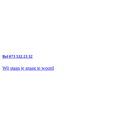
Bel 073 532 23 32
Wij staan je graag te woord