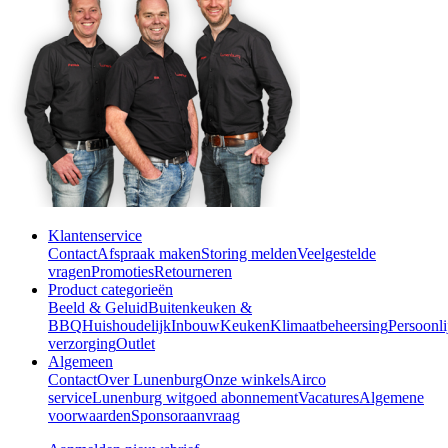
Klantenservice
Contact
Afspraak maken
Storing melden
Veelgestelde
vragen
Promoties
Retourneren
Product categorieën
Beeld & Geluid
Buitenkeuken &
BBQ
Huishoudelijk
Inbouw
Keuken
Klimaatbeheersing
Persoonli
verzorging
Outlet
Algemeen
Contact
Over Lunenburg
Onze winkels
Airco
service
Lunenburg witgoed abonnement
Vacatures
Algemene
voorwaarden
Sponsoraanvraag