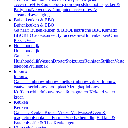
accessoire
HiFi
Koptelefoon, oordopjes
Bluetooth speaker &
Party box
Netwerk & Computer accessoires
Tv
streamer
Beveiliging
Buitenkeuken & BBQ
Buitenkeuken & BBQ
Ga naar: Buitenkeuken & BBQ
Elektrische BBQ
Kamado
BBQ
BBQ accessoires
Ofyr accessoires
Buitenkeuken
Ooni
Pizza Oven
Huishoudelijk
Huishoudelijk
Ga naar:
Huishoudelijk
Wassen
Droger
Stofzuiger
Reinigen
Strijken
Vaste
telefoon
Prullenbak
Inbouw
Inbouw
Ga naar: Inbouw
Inbouw koelkast
Inbouw vriezer
Inbouw
vaatwasser
Inbouw kookplaat
Afzuigkap
Inbouw
Koffiemachine
Inbouw oven & magnetron
Kokend water
kraan
Keuken
Keuken
Ga naar: Keuken
Koelen
Vriezer
Vaatwasser
Oven &
magnetron
Kookplaat
Fornuis
Voedselbereiding
Bakken &
Braden
Koffie & Thee
Keukengerei
Klimaatbeheersing