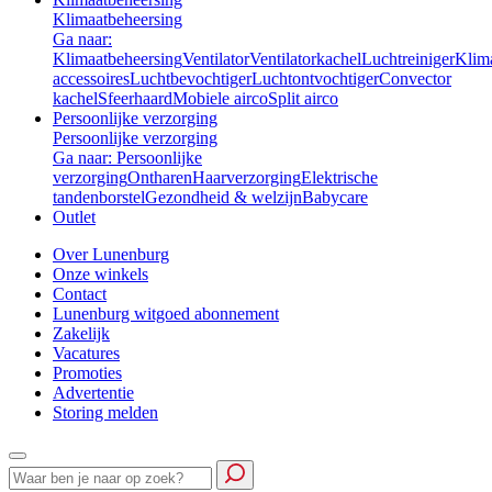
Klimaatbeheersing
Ga naar:
Klimaatbeheersing
Ventilator
Ventilatorkachel
Luchtreiniger
Klim
accessoires
Luchtbevochtiger
Luchtontvochtiger
Convector
kachel
Sfeerhaard
Mobiele airco
Split airco
Persoonlijke verzorging
Persoonlijke verzorging
Ga naar: Persoonlijke
verzorging
Ontharen
Haarverzorging
Elektrische
tandenborstel
Gezondheid & welzijn
Babycare
Outlet
Over Lunenburg
Onze winkels
Contact
Lunenburg witgoed abonnement
Zakelijk
Vacatures
Promoties
Advertentie
Storing melden