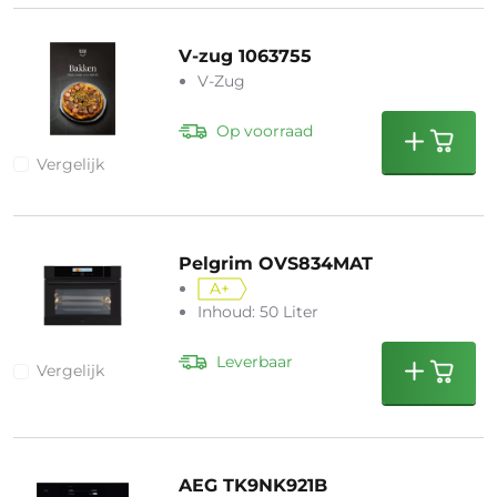
V-zug 1063755
V-Zug
Op voorraad
Vergelijk
Pelgrim OVS834MAT
A+
Inhoud: 50 Liter
Leverbaar
Vergelijk
AEG TK9NK921B