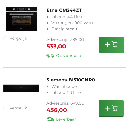
Etna CM244ZT
Inhoud: 44 Liter
Vermogen: 900 Watt
Draaiplateau
Vergelijk
Adviesprijs: 599,00
533,00
Op voorraad
Siemens BI510CNR0
Warmhouden
Inhoud: 23 Liter
Adviesprijs: 649,00
Vergelijk
456,00
Leverbaar