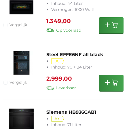
Inhoud: 44 Liter
Vermogen: 1000 Watt
1.349,00
Vergelijk
Op voorraad
Steel EFFE6NF all black
A
Inhoud: 70 + 34 Liter
2.999,00
Vergelijk
Leverbaar
Siemens HB936GAB1
A+
Inhoud: 71 Liter