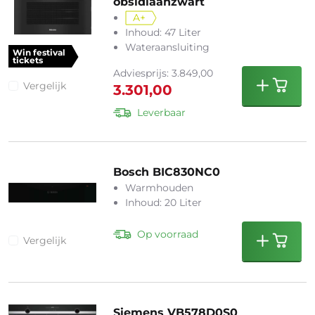
obsidiaanzwart
A+
Inhoud: 47 Liter
Wateraansluiting
Win festival
tickets
Adviesprijs: 3.849,00
Vergelijk
3.301,00
Leverbaar
Bosch BIC830NC0
Warmhouden
Inhoud: 20 Liter
Op voorraad
Vergelijk
Siemens VB578D0S0