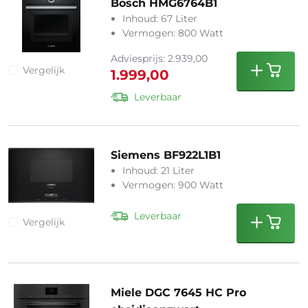
Bosch HMG6764B1
Inhoud: 67 Liter
Vermogen: 800 Watt
Adviesprijs: 2.939,00
Vergelijk
1.999,00
Leverbaar
Siemens BF922L1B1
Inhoud: 21 Liter
Vermogen: 900 Watt
Leverbaar
Vergelijk
Miele DGC 7645 HC Pro