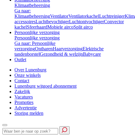
Klimaatbeheersing
Ga naar:
Klimaatbeheersing
Ventilator
Ventilatorkachel
Luchtreiniger
Klim
accessoires
Luchtbevochtiger
Luchtontvochtiger
Convector
kachel
Sfeerhaard
Mobiele airco
Split airco
Persoonlijke verzorging
Persoonlijke verzorging
Ga naar: Persoonlijke
verzorging
Ontharen
Haarverzorging
Elektrische
tandenborstel
Gezondheid & welzijn
Babycare
Outlet
Over Lunenburg
Onze winkels
Contact
Lunenburg witgoed abonnement
Zakelijk
Vacatures
Promoties
Advertentie
Storing melden