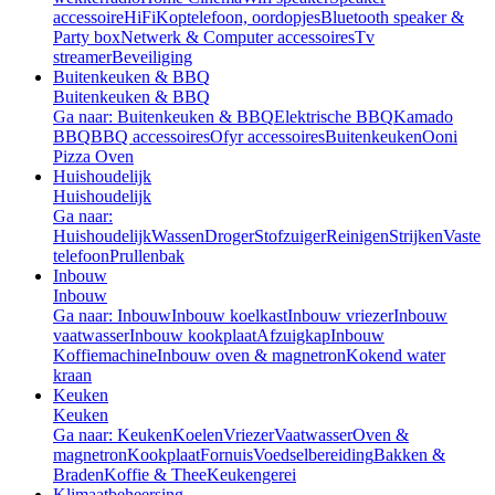
accessoire
HiFi
Koptelefoon, oordopjes
Bluetooth speaker &
Party box
Netwerk & Computer accessoires
Tv
streamer
Beveiliging
Buitenkeuken & BBQ
Buitenkeuken & BBQ
Ga naar: Buitenkeuken & BBQ
Elektrische BBQ
Kamado
BBQ
BBQ accessoires
Ofyr accessoires
Buitenkeuken
Ooni
Pizza Oven
Huishoudelijk
Huishoudelijk
Ga naar:
Huishoudelijk
Wassen
Droger
Stofzuiger
Reinigen
Strijken
Vaste
telefoon
Prullenbak
Inbouw
Inbouw
Ga naar: Inbouw
Inbouw koelkast
Inbouw vriezer
Inbouw
vaatwasser
Inbouw kookplaat
Afzuigkap
Inbouw
Koffiemachine
Inbouw oven & magnetron
Kokend water
kraan
Keuken
Keuken
Ga naar: Keuken
Koelen
Vriezer
Vaatwasser
Oven &
magnetron
Kookplaat
Fornuis
Voedselbereiding
Bakken &
Braden
Koffie & Thee
Keukengerei
Klimaatbeheersing