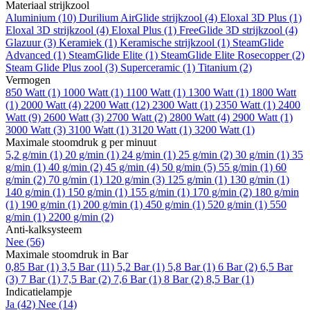
Materiaal strijkzool
Aluminium
(10)
Durilium AirGlide strijkzool
(4)
Eloxal 3D Plus
(1)
Eloxal 3D strijkzool
(4)
Eloxal Plus
(1)
FreeGlide 3D strijkzool
(4)
Glazuur
(3)
Keramiek
(1)
Keramische strijkzool
(1)
SteamGlide
Advanced
(1)
SteamGlide Elite
(1)
SteamGlide Elite Rosecopper
(2)
Steam Glide Plus zool
(3)
Superceramic
(1)
Titanium
(2)
Vermogen
850 Watt
(1)
1000 Watt
(1)
1100 Watt
(1)
1300 Watt
(1)
1800 Watt
(1)
2000 Watt
(4)
2200 Watt
(12)
2300 Watt
(1)
2350 Watt
(1)
2400
Watt
(9)
2600 Watt
(3)
2700 Watt
(2)
2800 Watt
(4)
2900 Watt
(1)
3000 Watt
(3)
3100 Watt
(1)
3120 Watt
(1)
3200 Watt
(1)
Maximale stoomdruk g per minuut
5,2 g/min
(1)
20 g/min
(1)
24 g/min
(1)
25 g/min
(2)
30 g/min
(1)
35
g/min
(1)
40 g/min
(2)
45 g/min
(4)
50 g/min
(5)
55 g/min
(1)
60
g/min
(2)
70 g/min
(1)
120 g/min
(3)
125 g/min
(1)
130 g/min
(1)
140 g/min
(1)
150 g/min
(1)
155 g/min
(1)
170 g/min
(2)
180 g/min
(1)
190 g/min
(1)
200 g/min
(1)
450 g/min
(1)
520 g/min
(1)
550
g/min
(1)
2200 g/min
(2)
Anti-kalksysteem
Nee
(56)
Maximale stoomdruk in Bar
0,85 Bar
(1)
3,5 Bar
(11)
5,2 Bar
(1)
5,8 Bar
(1)
6 Bar
(2)
6,5 Bar
(3)
7 Bar
(1)
7,5 Bar
(2)
7,6 Bar
(1)
8 Bar
(2)
8,5 Bar
(1)
Indicatielampje
Ja
(42)
Nee
(14)