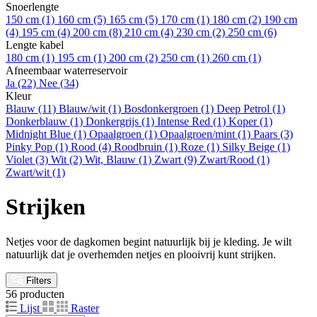
Snoerlengte
150 cm
(1)
160 cm
(5)
165 cm
(5)
170 cm
(1)
180 cm
(2)
190 cm
(4)
195 cm
(4)
200 cm
(8)
210 cm
(4)
230 cm
(2)
250 cm
(6)
Lengte kabel
180 cm
(1)
195 cm
(1)
200 cm
(2)
250 cm
(1)
260 cm
(1)
Afneembaar waterreservoir
Ja
(22)
Nee
(34)
Kleur
Blauw
(11)
Blauw/wit
(1)
Bosdonkergroen
(1)
Deep Petrol
(1)
Donkerblauw
(1)
Donkergrijs
(1)
Intense Red
(1)
Koper
(1)
Midnight Blue
(1)
Opaalgroen
(1)
Opaalgroen/mint
(1)
Paars
(3)
Pinky Pop
(1)
Rood
(4)
Roodbruin
(1)
Roze
(1)
Silky Beige
(1)
Violet
(3)
Wit
(2)
Wit, Blauw
(1)
Zwart
(9)
Zwart/Rood
(1)
Zwart/wit
(1)
Strijken
Netjes voor de dagkomen begint natuurlijk bij je kleding. Je wilt
natuurlijk dat je overhemden netjes en plooivrij kunt strijken.
Filters
56 producten
Lijst
Raster