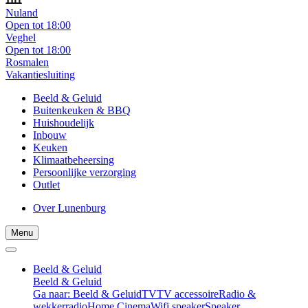
Nuland
Open tot 18:00
Veghel
Open tot 18:00
Rosmalen
Vakantiesluiting
Beeld & Geluid
Buitenkeuken & BBQ
Huishoudelijk
Inbouw
Keuken
Klimaatbeheersing
Persoonlijke verzorging
Outlet
Over Lunenburg
Menu
Beeld & Geluid
Beeld & Geluid
Ga naar: Beeld & Geluid
TV
TV accessoire
Radio &
wekkerradio
Home Cinema
Wifi speaker
Speaker