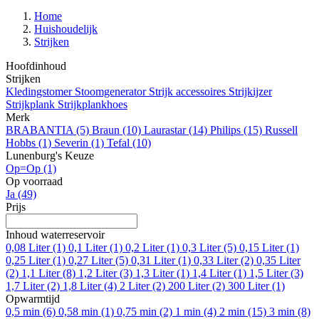
Home
Huishoudelijk
Strijken
Hoofdinhoud
Strijken
Kledingstomer
Stoomgenerator
Strijk accessoires
Strijkijzer
Strijkplank
Strijkplankhoes
Merk
BRABANTIA
(5)
Braun
(10)
Laurastar
(14)
Philips
(15)
Russell
Hobbs
(1)
Severin
(1)
Tefal
(10)
Lunenburg's Keuze
Op=Op
(1)
Op voorraad
Ja
(49)
Prijs
Inhoud waterreservoir
0,08 Liter
(1)
0,1 Liter
(1)
0,2 Liter
(1)
0,3 Liter
(5)
0,15 Liter
(1)
0,25 Liter
(1)
0,27 Liter
(5)
0,31 Liter
(1)
0,33 Liter
(2)
0,35 Liter
(2)
1,1 Liter
(8)
1,2 Liter
(3)
1,3 Liter
(1)
1,4 Liter
(1)
1,5 Liter
(3)
1,7 Liter
(2)
1,8 Liter
(4)
2 Liter
(2)
200 Liter
(2)
300 Liter
(1)
Opwarmtijd
0,5 min
(6)
0,58 min
(1)
0,75 min
(2)
1 min
(4)
2 min
(15)
3 min
(8)