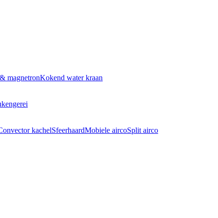
 & magnetron
Kokend water kraan
kengerei
Convector kachel
Sfeerhaard
Mobiele airco
Split airco