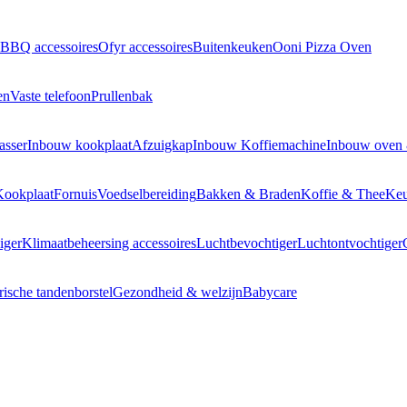
BBQ accessoires
Ofyr accessoires
Buitenkeuken
Ooni Pizza Oven
en
Vaste telefoon
Prullenbak
asser
Inbouw kookplaat
Afzuigkap
Inbouw Koffiemachine
Inbouw oven
Kookplaat
Fornuis
Voedselbereiding
Bakken & Braden
Koffie & Thee
Keu
iger
Klimaatbeheersing accessoires
Luchtbevochtiger
Luchtontvochtiger
rische tandenborstel
Gezondheid & welzijn
Babycare