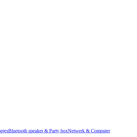
pjes
Bluetooth speaker & Party box
Netwerk & Computer