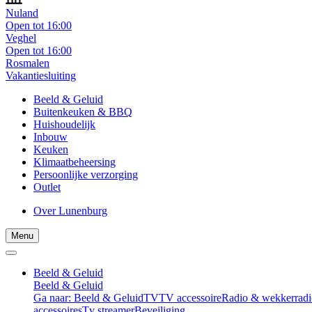
Nuland
Open tot 16:00
Veghel
Open tot 16:00
Rosmalen
Vakantiesluiting
Beeld & Geluid
Buitenkeuken & BBQ
Huishoudelijk
Inbouw
Keuken
Klimaatbeheersing
Persoonlijke verzorging
Outlet
Over Lunenburg
Menu
Beeld & Geluid
Beeld & Geluid
Ga naar: Beeld & Geluid
TV
TV accessoire
Radio & wekkerradi
accessoires
Tv streamer
Beveiliging