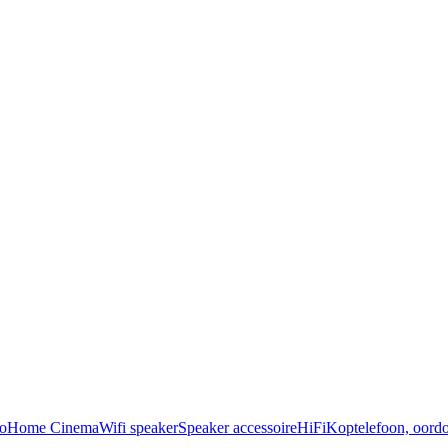
o
Home Cinema
Wifi speaker
Speaker accessoire
HiFi
Koptelefoon, oordo