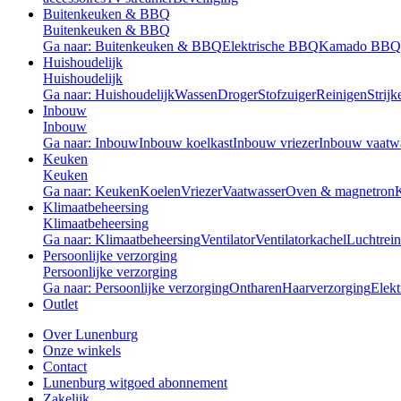
Buitenkeuken & BBQ
Buitenkeuken & BBQ
Ga naar: Buitenkeuken & BBQ
Elektrische BBQ
Kamado BBQ
Huishoudelijk
Huishoudelijk
Ga naar: Huishoudelijk
Wassen
Droger
Stofzuiger
Reinigen
Strijk
Inbouw
Inbouw
Ga naar: Inbouw
Inbouw koelkast
Inbouw vriezer
Inbouw vaatw
Keuken
Keuken
Ga naar: Keuken
Koelen
Vriezer
Vaatwasser
Oven & magnetron
Klimaatbeheersing
Klimaatbeheersing
Ga naar: Klimaatbeheersing
Ventilator
Ventilatorkachel
Luchtrein
Persoonlijke verzorging
Persoonlijke verzorging
Ga naar: Persoonlijke verzorging
Ontharen
Haarverzorging
Elekt
Outlet
Over Lunenburg
Onze winkels
Contact
Lunenburg witgoed abonnement
Zakelijk