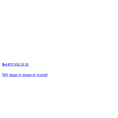
Bel 073 532 23 32
Wij staan je graag te woord