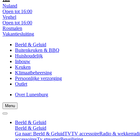
Nuland
Open tot 16:00
Veghel
Open tot 16:00
Rosmalen
Vakantiesluiting
Beeld & Geluid
Buitenkeuken & BBQ
Huishoudelijk
Inbouw
Keuken
Klimaatbeheersing
Persoonlijke verzorging
Outlet
Over Lunenburg
Menu
Beeld & Geluid
Beeld & Geluid
Ga naar: Beeld & Geluid
TV
TV accessoire
Radio & wekkerradi
accessoires
Tv streamer
Beveiliging