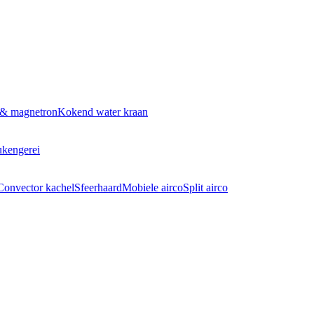
 & magnetron
Kokend water kraan
kengerei
Convector kachel
Sfeerhaard
Mobiele airco
Split airco