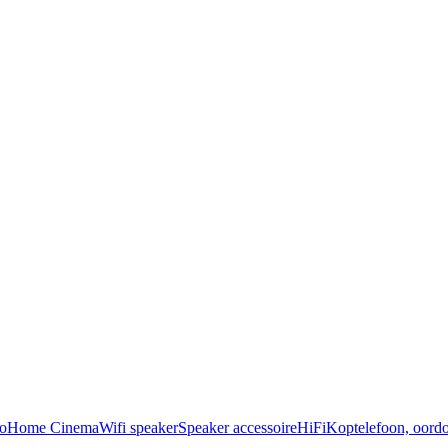
o
Home Cinema
Wifi speaker
Speaker accessoire
HiFi
Koptelefoon, oordo