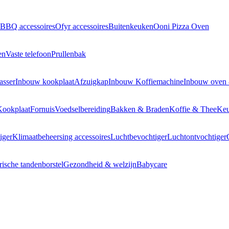
BBQ accessoires
Ofyr accessoires
Buitenkeuken
Ooni Pizza Oven
en
Vaste telefoon
Prullenbak
asser
Inbouw kookplaat
Afzuigkap
Inbouw Koffiemachine
Inbouw oven
Kookplaat
Fornuis
Voedselbereiding
Bakken & Braden
Koffie & Thee
Keu
iger
Klimaatbeheersing accessoires
Luchtbevochtiger
Luchtontvochtiger
rische tandenborstel
Gezondheid & welzijn
Babycare