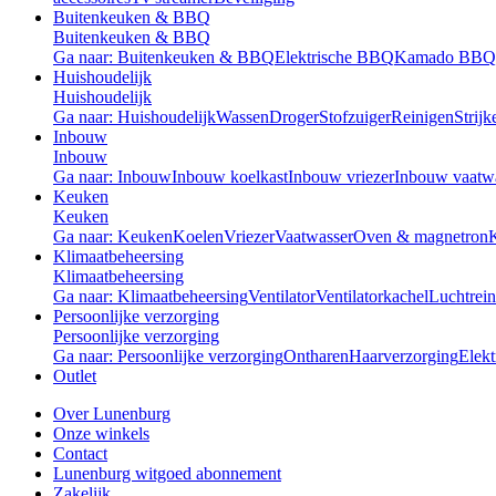
Buitenkeuken & BBQ
Buitenkeuken & BBQ
Ga naar: Buitenkeuken & BBQ
Elektrische BBQ
Kamado BBQ
Huishoudelijk
Huishoudelijk
Ga naar: Huishoudelijk
Wassen
Droger
Stofzuiger
Reinigen
Strijk
Inbouw
Inbouw
Ga naar: Inbouw
Inbouw koelkast
Inbouw vriezer
Inbouw vaatw
Keuken
Keuken
Ga naar: Keuken
Koelen
Vriezer
Vaatwasser
Oven & magnetron
Klimaatbeheersing
Klimaatbeheersing
Ga naar: Klimaatbeheersing
Ventilator
Ventilatorkachel
Luchtrein
Persoonlijke verzorging
Persoonlijke verzorging
Ga naar: Persoonlijke verzorging
Ontharen
Haarverzorging
Elekt
Outlet
Over Lunenburg
Onze winkels
Contact
Lunenburg witgoed abonnement
Zakelijk