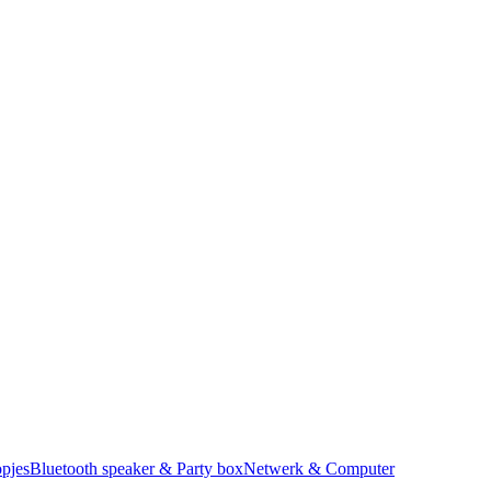
pjes
Bluetooth speaker & Party box
Netwerk & Computer