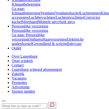
Klimaatbeheersing
Ga naar:
Klimaatbeheersing
Ventilator
Ventilatorkachel
Luchtreiniger
Klim
accessoires
Luchtbevochtiger
Luchtontvochtiger
Convector
kachel
Sfeerhaard
Mobiele airco
Split airco
Persoonlijke verzorging
Persoonlijke verzorging
Ga naar: Persoonlijke
verzorging
Ontharen
Haarverzorging
Elektrische
tandenborstel
Gezondheid & welzijn
Babycare
Outlet
Over Lunenburg
Onze winkels
Contact
Lunenburg witgoed abonnement
Zakelijk
Vacatures
Promoties
Advertentie
Storing melden