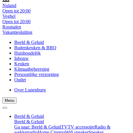
Nuland
Open tot 20:00
Veghel
Open tot 20:00
Rosmalen
Vakantiesluiting
Beeld & Geluid
Buitenkeuken & BBQ
Huishoudelijk
Inbouw
Keuken
Klimaatbeheersing
Persoonlijke verzorging
Outlet
Over Lunenburg
Menu
Beeld & Geluid
Beeld & Geluid
Ga naar: Beeld & Geluid
TV
TV accessoire
Radio &
wekkerradio
Home Cinema
Wifi speaker
Speaker