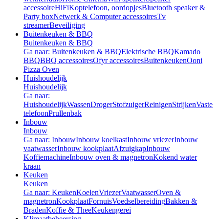
accessoire
HiFi
Koptelefoon, oordopjes
Bluetooth speaker &
Party box
Netwerk & Computer accessoires
Tv
streamer
Beveiliging
Buitenkeuken & BBQ
Buitenkeuken & BBQ
Ga naar: Buitenkeuken & BBQ
Elektrische BBQ
Kamado
BBQ
BBQ accessoires
Ofyr accessoires
Buitenkeuken
Ooni
Pizza Oven
Huishoudelijk
Huishoudelijk
Ga naar:
Huishoudelijk
Wassen
Droger
Stofzuiger
Reinigen
Strijken
Vaste
telefoon
Prullenbak
Inbouw
Inbouw
Ga naar: Inbouw
Inbouw koelkast
Inbouw vriezer
Inbouw
vaatwasser
Inbouw kookplaat
Afzuigkap
Inbouw
Koffiemachine
Inbouw oven & magnetron
Kokend water
kraan
Keuken
Keuken
Ga naar: Keuken
Koelen
Vriezer
Vaatwasser
Oven &
magnetron
Kookplaat
Fornuis
Voedselbereiding
Bakken &
Braden
Koffie & Thee
Keukengerei
Klimaatbeheersing