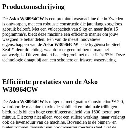
Productomschrijving
De
Asko W30964CW
is een premium wasmachine die in Zweden
is ontworpen, met een robuuste constructie die jarenlang zorgeloos
gebruik belooft. Met een vulcapaciteit van 9 kg en maar liefst 15
programma’s, biedt deze machine een efficiënte manier om jouw
wasgoed te behandelen. Eén van de meest innovatieve
eigenschappen van de
Asko W30964CW
is de hygiënische Steel
Seal™ deurafdichting, waardoor er geen rubberen manchet
aanwezig is. Dit vermindert bacteriegroei met maar liefst 95%. Deze
technologie draagt bij aan een schonere en frissere waservaring.
Efficiënte prestaties van de Asko
W30964CW
De
Asko W30964CW
is uitgerust met Quattro Construction™ 2.0,
waardoor de machine maximale stabiliteit en minimale trillingen
biedt, zelfs bij een hoge centrifugeersnelheid van 1600 toeren per
minuut. Dit zorgt niet alleen voor een stillere werking, maar verlengt
ook de levensduur van de machine. Bovendien is de binnen- en
buitentrommel gemaakt van hoogwaardig roestvrij staal, wat de