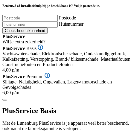
Benieuwd of Installatiehulp bij je beschikbaar is? Vul je postcode in.
Postcode
Huisnummer
Check beschikbaarheid
Plus
Service
Wil je extra zekerheid?
Plus
Service Basis
Vocht-/waterschade, Elektronische schade, Ondeskundig gebruik,
Kalkafzetting, Verstopping, Brand-/ bliksemschade, Materiaalfouten,
Constructiefouten en Productiefouten
4,00 p/m
Plus
Service Premium
Slijtage, Nalatigheid, Ongevallen, Lager-/ motorschade en
Gevolgschades
6,00 p/m
Plus
Service Basis
Met de Lunenburg PlusService is je apparaat veel beter beschermd,
ook nadat de fabrieksgarantie is verlopen.