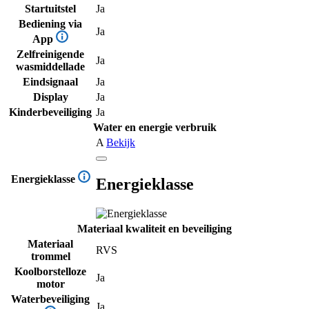
Startuitstel
Ja
Bediening via
Ja
App
Zelfreinigende
Ja
wasmiddellade
Eindsignaal
Ja
Display
Ja
Kinderbeveiliging
Ja
Water en energie verbruik
A
Bekijk
Energieklasse
Energieklasse
Materiaal kwaliteit en beveiliging
Materiaal
RVS
trommel
Koolborstelloze
Ja
motor
Waterbeveiliging
Ja