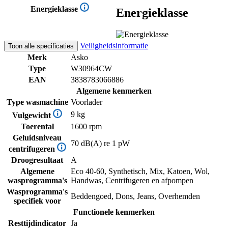
Energieklasse
Energieklasse
Veiligheidsinformatie
Toon alle specificaties
Merk
Asko
Type
W30964CW
EAN
3838783066886
Algemene kenmerken
Type wasmachine
Voorlader
9 kg
Vulgewicht
Toerental
1600 rpm
Geluidsniveau
70 dB(A) re 1 pW
centrifugeren
Droogresultaat
A
Algemene
Eco 40-60, Synthetisch, Mix, Katoen, Wol,
wasprogramma's
Handwas, Centrifugeren en afpompen
Wasprogramma's
Beddengoed, Dons, Jeans, Overhemden
specifiek voor
Functionele kenmerken
Resttijdindicator
Ja