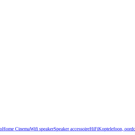
o
Home Cinema
Wifi speaker
Speaker accessoire
HiFi
Koptelefoon, oordo