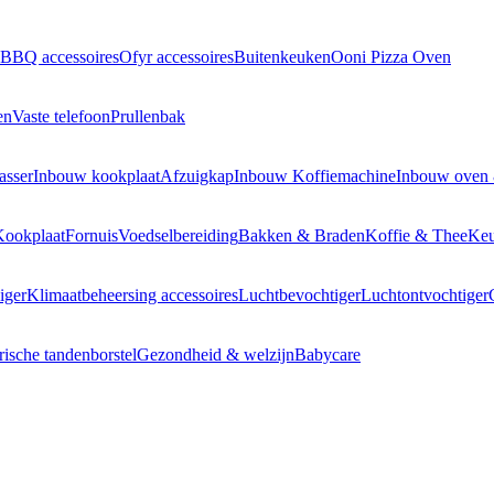
BBQ accessoires
Ofyr accessoires
Buitenkeuken
Ooni Pizza Oven
en
Vaste telefoon
Prullenbak
asser
Inbouw kookplaat
Afzuigkap
Inbouw Koffiemachine
Inbouw oven
Kookplaat
Fornuis
Voedselbereiding
Bakken & Braden
Koffie & Thee
Keu
iger
Klimaatbeheersing accessoires
Luchtbevochtiger
Luchtontvochtiger
rische tandenborstel
Gezondheid & welzijn
Babycare