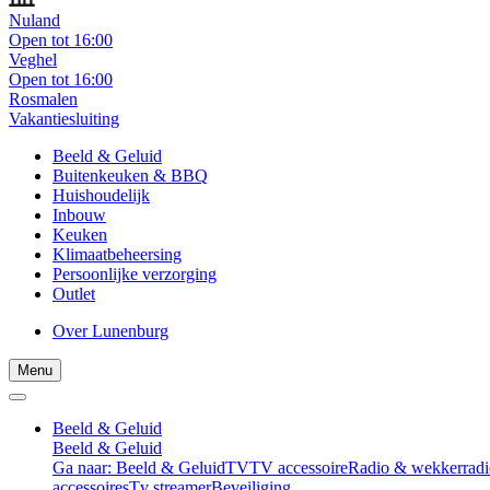
Nuland
Open tot 16:00
Veghel
Open tot 16:00
Rosmalen
Vakantiesluiting
Beeld & Geluid
Buitenkeuken & BBQ
Huishoudelijk
Inbouw
Keuken
Klimaatbeheersing
Persoonlijke verzorging
Outlet
Over Lunenburg
Menu
Beeld & Geluid
Beeld & Geluid
Ga naar: Beeld & Geluid
TV
TV accessoire
Radio & wekkerradi
accessoires
Tv streamer
Beveiliging