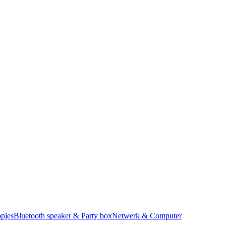
pjes
Bluetooth speaker & Party box
Netwerk & Computer