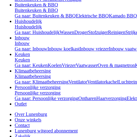
Buitenkeuken & BBQ
Buitenkeuken & BBQ
Ga naar: Buitenkeuken & BBQ
Elektrische BBQ
Kamado BBQ
Huishoudelijk
Huishoudelijk
Ga naar: Huishoudelijk
Wassen
Droger
Stofzuiger
Reinigen
Strijk
Inbouw
Inbouw
Ga naar: Inbouw
Inbouw koelkast
Inbouw vriezer
Inbouw vaatw
Keuken
Keuken
Ga naar: Keuken
Koelen
Vriezer
Vaatwasser
Oven & magnetron
Klimaatbeheersing
Klimaatbeheersing
Ga naar: Klimaatbeheersing
Ventilator
Ventilatorkachel
Luchtrein
Persoonlijke verzorging
Persoonlijke verzorging
Ga naar: Persoonlijke verzorging
Ontharen
Haarverzorging
Elekt
Outlet
Over Lunenburg
Onze winkels
Contact
Lunenburg witgoed abonnement
Zakelijk