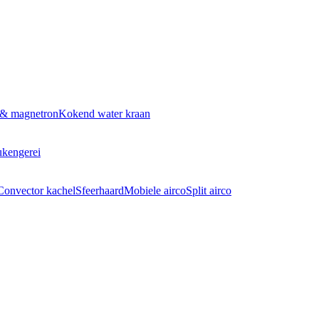
 & magnetron
Kokend water kraan
kengerei
Convector kachel
Sfeerhaard
Mobiele airco
Split airco