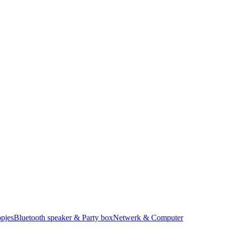
pjes
Bluetooth speaker & Party box
Netwerk & Computer