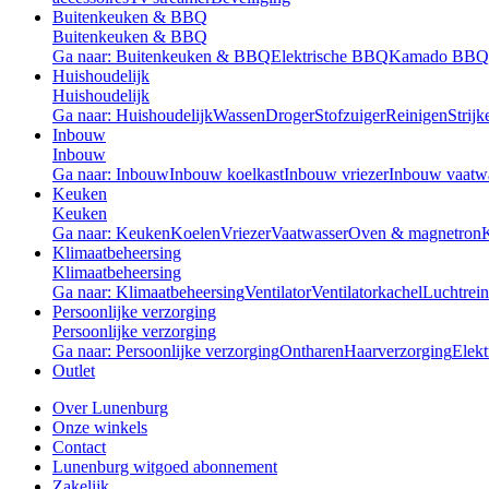
Buitenkeuken & BBQ
Buitenkeuken & BBQ
Ga naar: Buitenkeuken & BBQ
Elektrische BBQ
Kamado BBQ
Huishoudelijk
Huishoudelijk
Ga naar: Huishoudelijk
Wassen
Droger
Stofzuiger
Reinigen
Strijk
Inbouw
Inbouw
Ga naar: Inbouw
Inbouw koelkast
Inbouw vriezer
Inbouw vaatw
Keuken
Keuken
Ga naar: Keuken
Koelen
Vriezer
Vaatwasser
Oven & magnetron
Klimaatbeheersing
Klimaatbeheersing
Ga naar: Klimaatbeheersing
Ventilator
Ventilatorkachel
Luchtrein
Persoonlijke verzorging
Persoonlijke verzorging
Ga naar: Persoonlijke verzorging
Ontharen
Haarverzorging
Elekt
Outlet
Over Lunenburg
Onze winkels
Contact
Lunenburg witgoed abonnement
Zakelijk