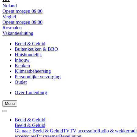
Nuland
Opent morgen 09:00
Veghel
Opent morgen 09:00
Rosmalen
Vakantiesluiting
Beeld & Geluid
Buitenkeuken & BBQ
Huishoudelijk
Inbouw
Keuken
Klimaatbeheersing
Persoonlijke verzorging
Outlet
Over Lunenburg
Menu
Beeld & Geluid
Beeld & Geluid
Ga naar: Beeld & Geluid
TV
TV accessoire
Radio & wekkerradi
accessoires
Tv streamer
Beveiliging