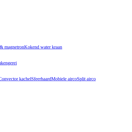
 & magnetron
Kokend water kraan
kengerei
Convector kachel
Sfeerhaard
Mobiele airco
Split airco