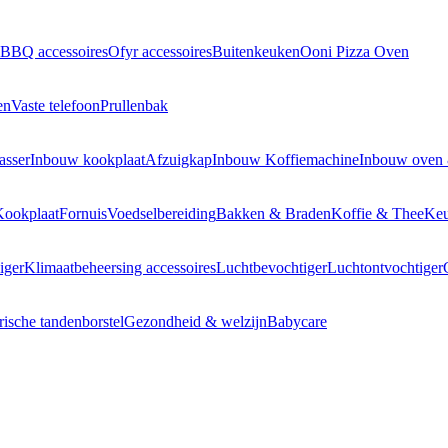
BBQ accessoires
Ofyr accessoires
Buitenkeuken
Ooni Pizza Oven
en
Vaste telefoon
Prullenbak
asser
Inbouw kookplaat
Afzuigkap
Inbouw Koffiemachine
Inbouw oven
Kookplaat
Fornuis
Voedselbereiding
Bakken & Braden
Koffie & Thee
Keu
iger
Klimaatbeheersing accessoires
Luchtbevochtiger
Luchtontvochtiger
rische tandenborstel
Gezondheid & welzijn
Babycare