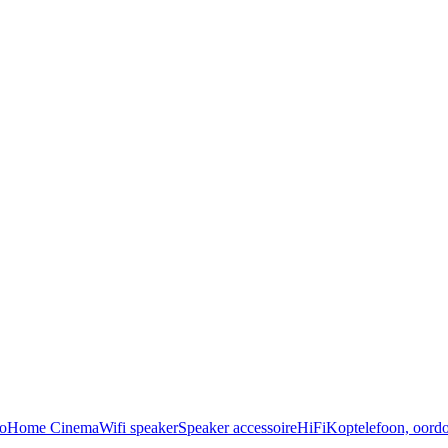
o
Home Cinema
Wifi speaker
Speaker accessoire
HiFi
Koptelefoon, oordo