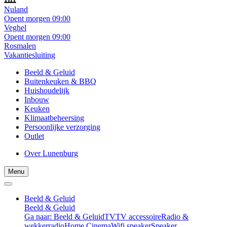
Nuland
Opent morgen 09:00
Veghel
Opent morgen 09:00
Rosmalen
Vakantiesluiting
Beeld & Geluid
Buitenkeuken & BBQ
Huishoudelijk
Inbouw
Keuken
Klimaatbeheersing
Persoonlijke verzorging
Outlet
Over Lunenburg
Menu
Beeld & Geluid
Beeld & Geluid
Ga naar: Beeld & Geluid
TV
TV accessoire
Radio &
wekkerradio
Home Cinema
Wifi speaker
Speaker