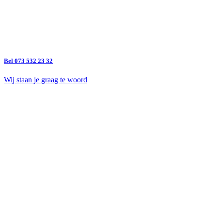
Bel 073 532 23 32
Wij staan je graag te woord