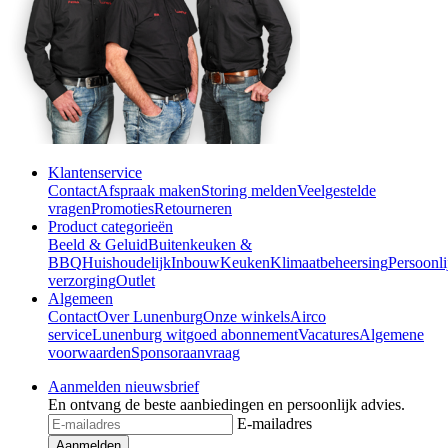
Klantenservice
Contact
Afspraak maken
Storing melden
Veelgestelde
vragen
Promoties
Retourneren
Product categorieën
Beeld & Geluid
Buitenkeuken &
BBQ
Huishoudelijk
Inbouw
Keuken
Klimaatbeheersing
Persoonli
verzorging
Outlet
Algemeen
Contact
Over Lunenburg
Onze winkels
Airco
service
Lunenburg witgoed abonnement
Vacatures
Algemene
voorwaarden
Sponsoraanvraag
Aanmelden nieuwsbrief
En ontvang de beste aanbiedingen en persoonlijk advies.
E-mailadres
Aanmelden