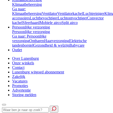
Klimaatbeheersing
Ga naar:
Klimaatbeheersing
Ventilator
Ventilatorkachel
Luchtreiniger
Klim
accessoires
Luchtbevochtiger
Luchtontvochtiger
Convector
kachel
Sfeerhaard
Mobiele airco
Split airco
Persoonlijke verzorging
Persoonlijke verzorging
Ga naar: Persoonlijke
verzorging
Ontharen
Haarverzorging
Elektrische
tandenborstel
Gezondheid & welzijn
Babycare
Outlet
Over Lunenburg
Onze winkels
Contact
Lunenburg witgoed abonnement
Zakelijk
Vacatures
Promoties
Advertentie
Storing melden