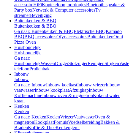
accessoire
HiFi
Koptelefoon, oordopjes
Bluetooth speaker &
Party box
Netwerk & Computer accessoires
Tv
streamer
Beveiliging
Buitenkeuken & BBQ
Buitenkeuken & BBQ
Ga naar: Buitenkeuken & BBQ
Elektrische BBQ
Kamado
BBQ
BBQ accessoires
Ofyr accessoires
Buitenkeuken
Ooni
Pizza Oven
Huishoudelijk
Huishoudelijk
Ga naar:
Huishoudelijk
Wassen
Droger
Stofzuiger
Reinigen
Strijken
Vaste
telefoon
Prullenbak
Inbouw
Inbouw
Ga naar: Inbouw
Inbouw koelkast
Inbouw vriezer
Inbouw
vaatwasser
Inbouw kookplaat
Afzuigkap
Inbouw
Koffiemachine
Inbouw oven & magnetron
Kokend water
kraan
Keuken
Keuken
Ga naar: Keuken
Koelen
Vriezer
Vaatwasser
Oven &
magnetron
Kookplaat
Fornuis
Voedselbereiding
Bakken &
Braden
Koffie & Thee
Keukengerei
Klimaatbeheersing