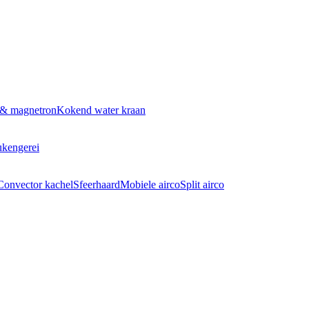
 & magnetron
Kokend water kraan
kengerei
Convector kachel
Sfeerhaard
Mobiele airco
Split airco