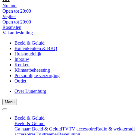
Nuland
Open tot 20:00
Veghel
Open tot 20:00
Rosmalen
Vakantiesluiting
Beeld & Geluid
Buitenkeuken & BBQ
Huishoudelijk
Inbouw
Keuken
Klimaatbeheersing
Persoonlijke verzorging
Outlet
Over Lunenburg
Menu
Beeld & Geluid
Beeld & Geluid
Ga naar: Beeld & Geluid
TV
TV accessoire
Radio & wekkerradi
accessoires
Tv streamer
Beveiliging