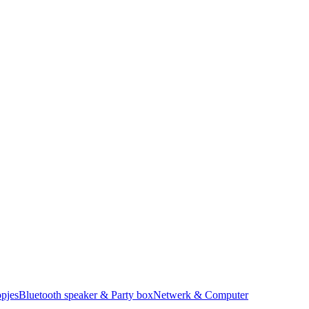
pjes
Bluetooth speaker & Party box
Netwerk & Computer