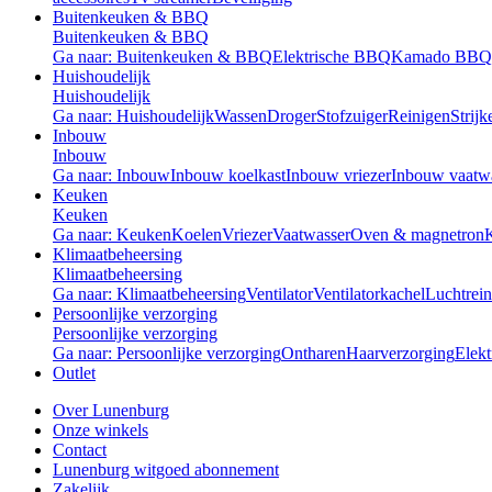
Buitenkeuken & BBQ
Buitenkeuken & BBQ
Ga naar: Buitenkeuken & BBQ
Elektrische BBQ
Kamado BBQ
Huishoudelijk
Huishoudelijk
Ga naar: Huishoudelijk
Wassen
Droger
Stofzuiger
Reinigen
Strijk
Inbouw
Inbouw
Ga naar: Inbouw
Inbouw koelkast
Inbouw vriezer
Inbouw vaatw
Keuken
Keuken
Ga naar: Keuken
Koelen
Vriezer
Vaatwasser
Oven & magnetron
Klimaatbeheersing
Klimaatbeheersing
Ga naar: Klimaatbeheersing
Ventilator
Ventilatorkachel
Luchtrein
Persoonlijke verzorging
Persoonlijke verzorging
Ga naar: Persoonlijke verzorging
Ontharen
Haarverzorging
Elekt
Outlet
Over Lunenburg
Onze winkels
Contact
Lunenburg witgoed abonnement
Zakelijk