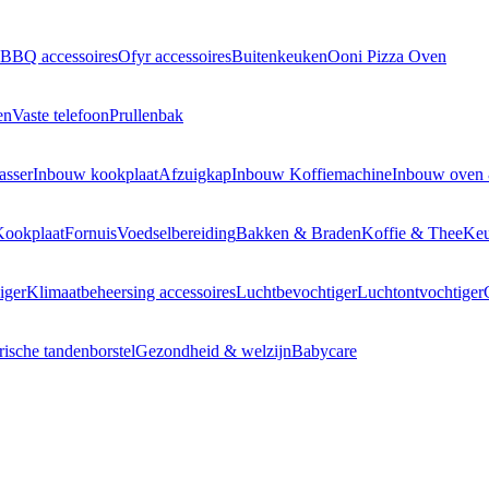
BBQ accessoires
Ofyr accessoires
Buitenkeuken
Ooni Pizza Oven
en
Vaste telefoon
Prullenbak
asser
Inbouw kookplaat
Afzuigkap
Inbouw Koffiemachine
Inbouw oven
Kookplaat
Fornuis
Voedselbereiding
Bakken & Braden
Koffie & Thee
Keu
iger
Klimaatbeheersing accessoires
Luchtbevochtiger
Luchtontvochtiger
rische tandenborstel
Gezondheid & welzijn
Babycare