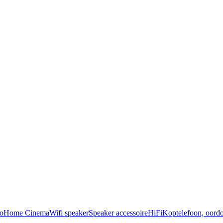
o
Home Cinema
Wifi speaker
Speaker accessoire
HiFi
Koptelefoon, oordo