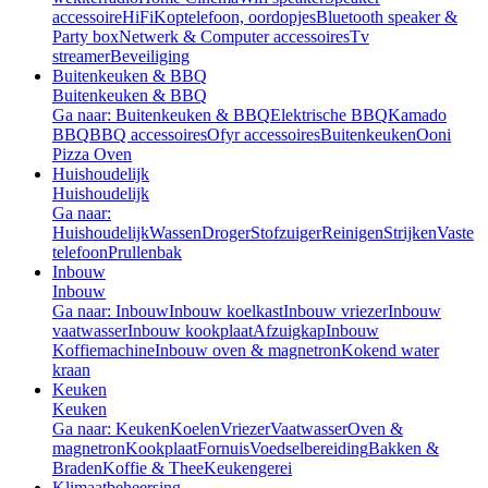
accessoire
HiFi
Koptelefoon, oordopjes
Bluetooth speaker &
Party box
Netwerk & Computer accessoires
Tv
streamer
Beveiliging
Buitenkeuken & BBQ
Buitenkeuken & BBQ
Ga naar: Buitenkeuken & BBQ
Elektrische BBQ
Kamado
BBQ
BBQ accessoires
Ofyr accessoires
Buitenkeuken
Ooni
Pizza Oven
Huishoudelijk
Huishoudelijk
Ga naar:
Huishoudelijk
Wassen
Droger
Stofzuiger
Reinigen
Strijken
Vaste
telefoon
Prullenbak
Inbouw
Inbouw
Ga naar: Inbouw
Inbouw koelkast
Inbouw vriezer
Inbouw
vaatwasser
Inbouw kookplaat
Afzuigkap
Inbouw
Koffiemachine
Inbouw oven & magnetron
Kokend water
kraan
Keuken
Keuken
Ga naar: Keuken
Koelen
Vriezer
Vaatwasser
Oven &
magnetron
Kookplaat
Fornuis
Voedselbereiding
Bakken &
Braden
Koffie & Thee
Keukengerei
Klimaatbeheersing