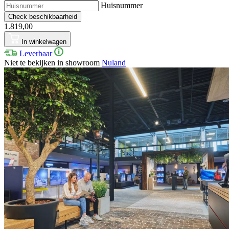
Huisnummer
Check beschikbaarheid
1.819,00
In winkelwagen
Leverbaar
Niet te bekijken in showroom
Nuland