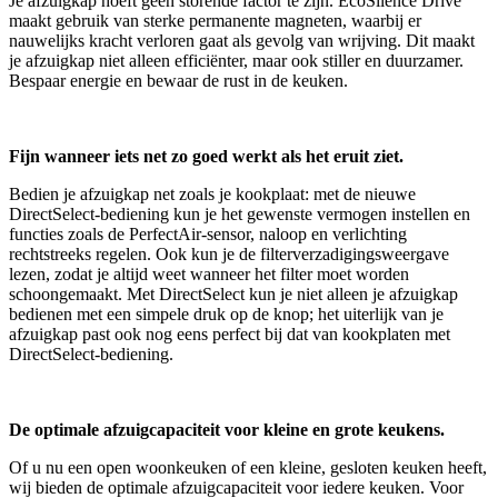
Je afzuigkap hoeft geen storende factor te zijn. EcoSilence Drive
maakt gebruik van sterke permanente magneten, waarbij er
nauwelijks kracht verloren gaat als gevolg van wrijving. Dit maakt
je afzuigkap niet alleen efficiënter, maar ook stiller en duurzamer.
Bespaar energie en bewaar de rust in de keuken.
Fijn wanneer iets net zo goed werkt als het eruit ziet.
Bedien je afzuigkap net zoals je kookplaat: met de nieuwe
DirectSelect-bediening kun je het gewenste vermogen instellen en
functies zoals de PerfectAir-sensor, naloop en verlichting
rechtstreeks regelen. Ook kun je de filterverzadigingsweergave
lezen, zodat je altijd weet wanneer het filter moet worden
schoongemaakt. Met DirectSelect kun je niet alleen je afzuigkap
bedienen met een simpele druk op de knop; het uiterlijk van je
afzuigkap past ook nog eens perfect bij dat van kookplaten met
DirectSelect-bediening.
De optimale afzuigcapaciteit voor kleine en grote keukens.
Of u nu een open woonkeuken of een kleine, gesloten keuken heeft,
wij bieden de optimale afzuigcapaciteit voor iedere keuken. Voor