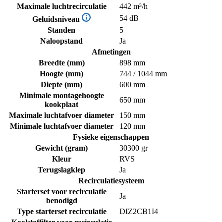
Maximale luchtrecirculatie
442 m³/h
54 dB
Geluidsniveau
Standen
5
Naloopstand
Ja
Afmetingen
Breedte (mm)
898 mm
Hoogte (mm)
744 / 1044 mm
Diepte (mm)
600 mm
Minimale montagehoogte
650 mm
kookplaat
Maximale luchtafvoer diameter
150 mm
Minimale luchtafvoer diameter
120 mm
Fysieke eigenschappen
Gewicht (gram)
30300 gr
Kleur
RVS
Terugslagklep
Ja
Recirculatiesysteem
Starterset voor recirculatie
Ja
benodigd
Type starterset recirculatie
DIZ2CB1I4