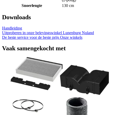
Snoerlengte
130 cm
Downloads
Handleiding
Uitproberen in onze belevingswinkel
Lunenburg Nuland
De beste service voor de beste prijs
Onze winkels
Vaak samengekocht met