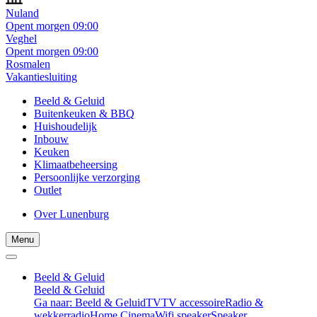
Nuland
Opent morgen 09:00
Veghel
Opent morgen 09:00
Rosmalen
Vakantiesluiting
Beeld & Geluid
Buitenkeuken & BBQ
Huishoudelijk
Inbouw
Keuken
Klimaatbeheersing
Persoonlijke verzorging
Outlet
Over Lunenburg
Menu
Beeld & Geluid
Beeld & Geluid
Ga naar: Beeld & Geluid
TV
TV accessoire
Radio &
wekkerradio
Home Cinema
Wifi speaker
Speaker