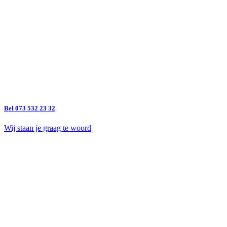
Bel 073 532 23 32
Wij staan je graag te woord