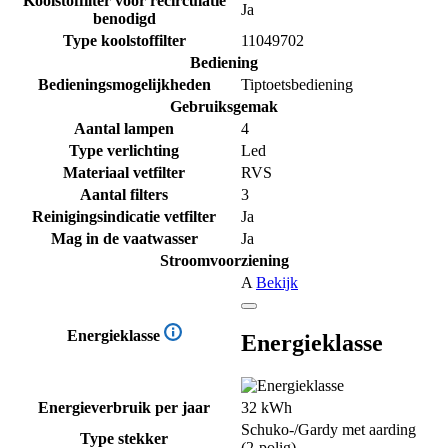
Koolstoffilter voor recirculatie
Ja
benodigd
Type koolstoffilter
11049702
Bediening
Bedieningsmogelijkheden
Tiptoetsbediening
Gebruiksgemak
Aantal lampen
4
Type verlichting
Led
Materiaal vetfilter
RVS
Aantal filters
3
Reinigingsindicatie vetfilter
Ja
Mag in de vaatwasser
Ja
Stroomvoorziening
A
Bekijk
Energieklasse
Energieklasse
Energieverbruik per jaar
32 kWh
Schuko-/Gardy met aarding
Type stekker
(2-polig)