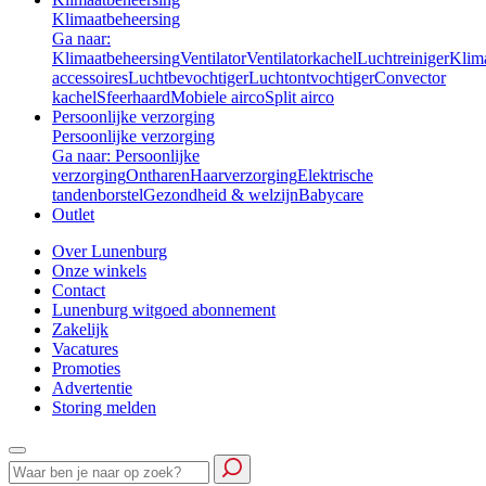
Klimaatbeheersing
Ga naar:
Klimaatbeheersing
Ventilator
Ventilatorkachel
Luchtreiniger
Klim
accessoires
Luchtbevochtiger
Luchtontvochtiger
Convector
kachel
Sfeerhaard
Mobiele airco
Split airco
Persoonlijke verzorging
Persoonlijke verzorging
Ga naar: Persoonlijke
verzorging
Ontharen
Haarverzorging
Elektrische
tandenborstel
Gezondheid & welzijn
Babycare
Outlet
Over Lunenburg
Onze winkels
Contact
Lunenburg witgoed abonnement
Zakelijk
Vacatures
Promoties
Advertentie
Storing melden