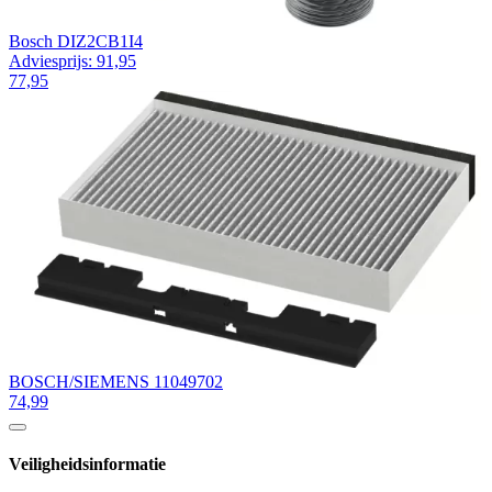
Bosch DIZ2CB1I4
Adviesprijs: 91,95
77,95
BOSCH/SIEMENS 11049702
74,99
Veiligheidsinformatie