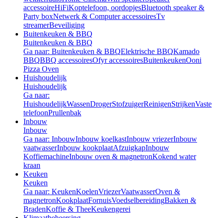
accessoire
HiFi
Koptelefoon, oordopjes
Bluetooth speaker &
Party box
Netwerk & Computer accessoires
Tv
streamer
Beveiliging
Buitenkeuken & BBQ
Buitenkeuken & BBQ
Ga naar: Buitenkeuken & BBQ
Elektrische BBQ
Kamado
BBQ
BBQ accessoires
Ofyr accessoires
Buitenkeuken
Ooni
Pizza Oven
Huishoudelijk
Huishoudelijk
Ga naar:
Huishoudelijk
Wassen
Droger
Stofzuiger
Reinigen
Strijken
Vaste
telefoon
Prullenbak
Inbouw
Inbouw
Ga naar: Inbouw
Inbouw koelkast
Inbouw vriezer
Inbouw
vaatwasser
Inbouw kookplaat
Afzuigkap
Inbouw
Koffiemachine
Inbouw oven & magnetron
Kokend water
kraan
Keuken
Keuken
Ga naar: Keuken
Koelen
Vriezer
Vaatwasser
Oven &
magnetron
Kookplaat
Fornuis
Voedselbereiding
Bakken &
Braden
Koffie & Thee
Keukengerei
Klimaatbeheersing