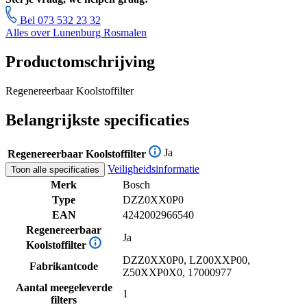
Bel 073 532 23 32
Alles over Lunenburg Rosmalen
Productomschrijving
Regenereerbaar Koolstoffilter
Belangrijkste specificaties
Ja
Regenereerbaar Koolstoffilter
Veiligheidsinformatie
Toon alle specificaties
Merk
Bosch
Type
DZZ0XX0P0
EAN
4242002966540
Regenereerbaar
Ja
Koolstoffilter
DZZ0XX0P0, LZ00XXP00,
Fabrikantcode
Z50XXP0X0, 17000977
Aantal meegeleverde
1
filters