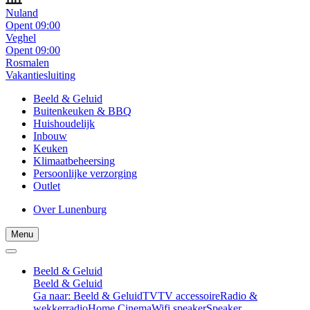
Nuland
Opent 09:00
Veghel
Opent 09:00
Rosmalen
Vakantiesluiting
Beeld & Geluid
Buitenkeuken & BBQ
Huishoudelijk
Inbouw
Keuken
Klimaatbeheersing
Persoonlijke verzorging
Outlet
Over Lunenburg
Menu
Beeld & Geluid
Beeld & Geluid
Ga naar: Beeld & Geluid
TV
TV accessoire
Radio &
wekkerradio
Home Cinema
Wifi speaker
Speaker