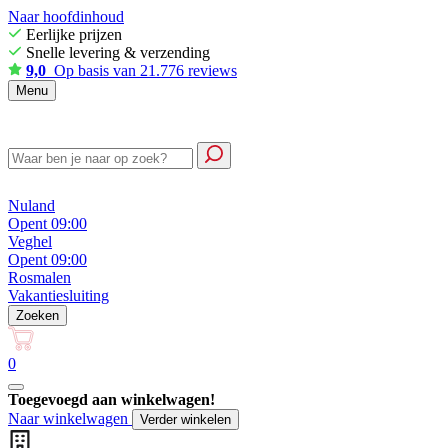
Naar hoofdinhoud
Eerlijke prijzen
Snelle levering & verzending
9,0
Op basis van 21.776 reviews
Menu
Nuland
Opent 09:00
Veghel
Opent 09:00
Rosmalen
Vakantiesluiting
Zoeken
0
Toegevoegd aan winkelwagen!
Naar winkelwagen
Verder winkelen