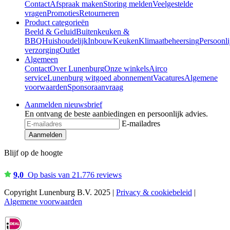
Contact
Afspraak maken
Storing melden
Veelgestelde
vragen
Promoties
Retourneren
Product categorieën
Beeld & Geluid
Buitenkeuken &
BBQ
Huishoudelijk
Inbouw
Keuken
Klimaatbeheersing
Persoonli
verzorging
Outlet
Algemeen
Contact
Over Lunenburg
Onze winkels
Airco
service
Lunenburg witgoed abonnement
Vacatures
Algemene
voorwaarden
Sponsoraanvraag
Aanmelden nieuwsbrief
En ontvang de beste aanbiedingen en persoonlijk advies.
E-mailadres
Aanmelden
Blijf op de hoogte
9,0
Op basis van 21.776 reviews
Copyright Lunenburg B.V. 2025 |
Privacy & cookiebeleid
|
Algemene voorwaarden