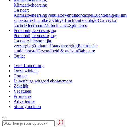
Klimaatbeheersing
Ga naar:
Klimaatbeheersing
Ventilator
Ventilatorkachel
Luchtreiniger
Klim
accessoires
Luchtbevochtiger
Luchtontvochtiger
Convector
kachel
Sfeerhaard
Mobiele airco
Split airco
Persoonlijke verzorging
Persoonlijke verzorging
Ga naar: Persoonlijke
verzorging
Ontharen
Haarverzorging
Elektrische
tandenborstel
Gezondheid & welzijn
Babycare
Outlet
Over Lunenburg
Onze winkels
Contact
Lunenburg witgoed abonnement
Zakelijk
Vacatures
Promoties
Advertentie
Storing melden