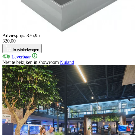
Adviesprijs: 376,95
320,00
In winkelwagen
Leverbaar
Niet te bekijken in showroom
Nuland