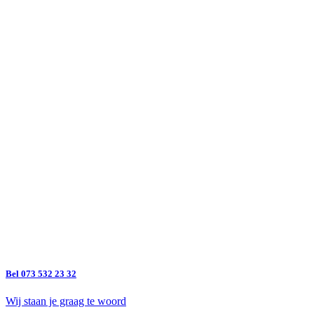
Bel 073 532 23 32
Wij staan je graag te woord