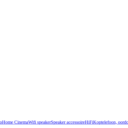
o
Home Cinema
Wifi speaker
Speaker accessoire
HiFi
Koptelefoon, oordo