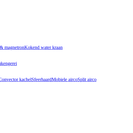
 & magnetron
Kokend water kraan
kengerei
Convector kachel
Sfeerhaard
Mobiele airco
Split airco