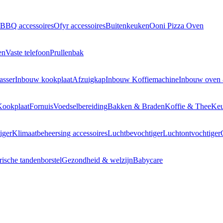
BBQ accessoires
Ofyr accessoires
Buitenkeuken
Ooni Pizza Oven
en
Vaste telefoon
Prullenbak
asser
Inbouw kookplaat
Afzuigkap
Inbouw Koffiemachine
Inbouw oven
Kookplaat
Fornuis
Voedselbereiding
Bakken & Braden
Koffie & Thee
Keu
iger
Klimaatbeheersing accessoires
Luchtbevochtiger
Luchtontvochtiger
rische tandenborstel
Gezondheid & welzijn
Babycare