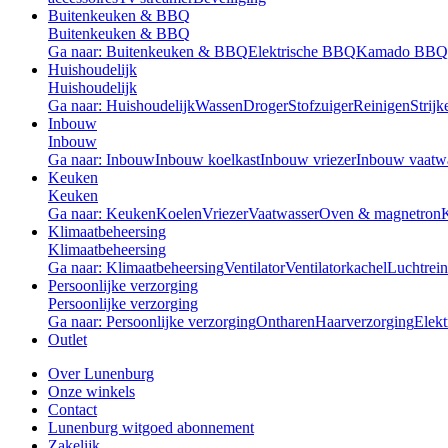
Buitenkeuken & BBQ
Buitenkeuken & BBQ
Ga naar: Buitenkeuken & BBQ
Elektrische BBQ
Kamado BBQ
Huishoudelijk
Huishoudelijk
Ga naar: Huishoudelijk
Wassen
Droger
Stofzuiger
Reinigen
Strijk
Inbouw
Inbouw
Ga naar: Inbouw
Inbouw koelkast
Inbouw vriezer
Inbouw vaatw
Keuken
Keuken
Ga naar: Keuken
Koelen
Vriezer
Vaatwasser
Oven & magnetron
Klimaatbeheersing
Klimaatbeheersing
Ga naar: Klimaatbeheersing
Ventilator
Ventilatorkachel
Luchtrein
Persoonlijke verzorging
Persoonlijke verzorging
Ga naar: Persoonlijke verzorging
Ontharen
Haarverzorging
Elekt
Outlet
Over Lunenburg
Onze winkels
Contact
Lunenburg witgoed abonnement
Zakelijk