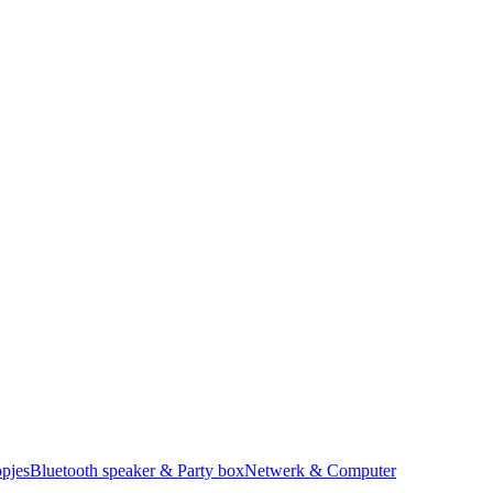
pjes
Bluetooth speaker & Party box
Netwerk & Computer