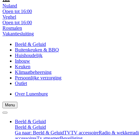
Nuland
Open tot 16:00
Veghel
Open tot 16:00
Rosmalen
Vakantiesluiting
Beeld & Geluid
Buitenkeuken & BBQ
Huishoudelijk
Inbouw
Keuken
Klimaatbeheersing
Persoonlijke verzorging
Outlet
Over Lunenburg
Menu
Beeld & Geluid
Beeld & Geluid
Ga naar: Beeld & Geluid
TV
TV accessoire
Radio & wekkerradi
accessoires
Tv streamer
Beveiliging