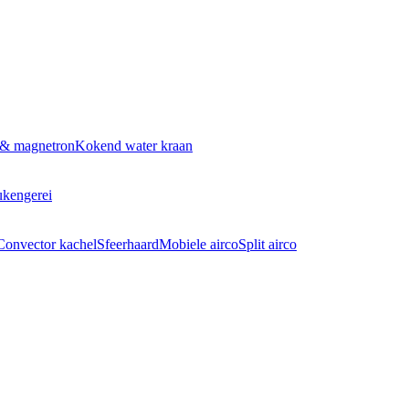
 & magnetron
Kokend water kraan
kengerei
Convector kachel
Sfeerhaard
Mobiele airco
Split airco