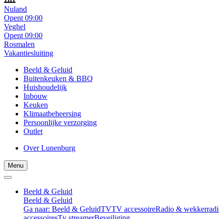
Nuland
Opent 09:00
Veghel
Opent 09:00
Rosmalen
Vakantiesluiting
Beeld & Geluid
Buitenkeuken & BBQ
Huishoudelijk
Inbouw
Keuken
Klimaatbeheersing
Persoonlijke verzorging
Outlet
Over Lunenburg
Menu
Beeld & Geluid
Beeld & Geluid
Ga naar: Beeld & Geluid
TV
TV accessoire
Radio & wekkerradi
accessoires
Tv streamer
Beveiliging