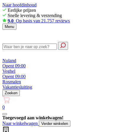
Naar hoofdinhoud
Eerlijke prijzen
Snelle levering & verzending
9,0
Op basis van 21.757 reviews
Menu
Nuland
Opent 09:00
Veghel
Opent 09:00
Rosmalen
Vakantiesluiting
Zoeken
0
Toegevoegd aan winkelwagen!
Naar winkelwagen
Verder winkelen