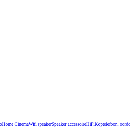
o
Home Cinema
Wifi speaker
Speaker accessoire
HiFi
Koptelefoon, oordo