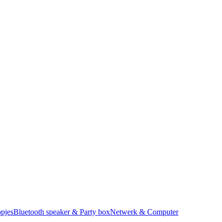
pjes
Bluetooth speaker & Party box
Netwerk & Computer