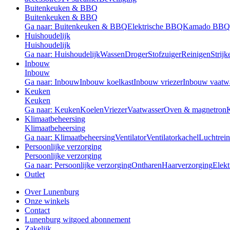
Buitenkeuken & BBQ
Buitenkeuken & BBQ
Ga naar: Buitenkeuken & BBQ
Elektrische BBQ
Kamado BBQ
Huishoudelijk
Huishoudelijk
Ga naar: Huishoudelijk
Wassen
Droger
Stofzuiger
Reinigen
Strijk
Inbouw
Inbouw
Ga naar: Inbouw
Inbouw koelkast
Inbouw vriezer
Inbouw vaatw
Keuken
Keuken
Ga naar: Keuken
Koelen
Vriezer
Vaatwasser
Oven & magnetron
Klimaatbeheersing
Klimaatbeheersing
Ga naar: Klimaatbeheersing
Ventilator
Ventilatorkachel
Luchtrein
Persoonlijke verzorging
Persoonlijke verzorging
Ga naar: Persoonlijke verzorging
Ontharen
Haarverzorging
Elekt
Outlet
Over Lunenburg
Onze winkels
Contact
Lunenburg witgoed abonnement
Zakelijk