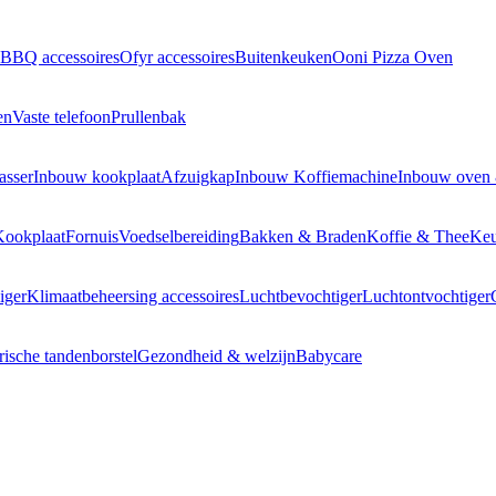
BBQ accessoires
Ofyr accessoires
Buitenkeuken
Ooni Pizza Oven
en
Vaste telefoon
Prullenbak
asser
Inbouw kookplaat
Afzuigkap
Inbouw Koffiemachine
Inbouw oven
Kookplaat
Fornuis
Voedselbereiding
Bakken & Braden
Koffie & Thee
Keu
iger
Klimaatbeheersing accessoires
Luchtbevochtiger
Luchtontvochtiger
rische tandenborstel
Gezondheid & welzijn
Babycare