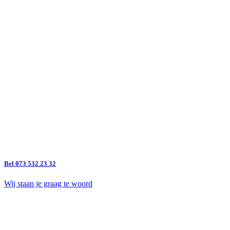
Bel 073 532 23 32
Wij staan je graag te woord