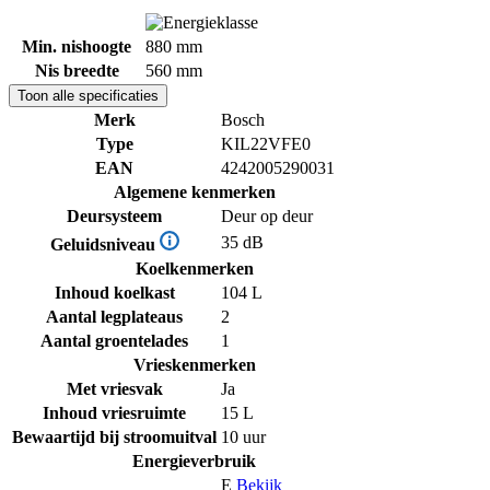
Min. nishoogte
880 mm
Nis breedte
560 mm
Toon alle specificaties
Merk
Bosch
Type
KIL22VFE0
EAN
4242005290031
Algemene kenmerken
Deursysteem
Deur op deur
35 dB
Geluidsniveau
Koelkenmerken
Inhoud koelkast
104 L
Aantal legplateaus
2
Aantal groentelades
1
Vrieskenmerken
Met vriesvak
Ja
Inhoud vriesruimte
15 L
Bewaartijd bij stroomuitval
10 uur
Energieverbruik
E
Bekijk