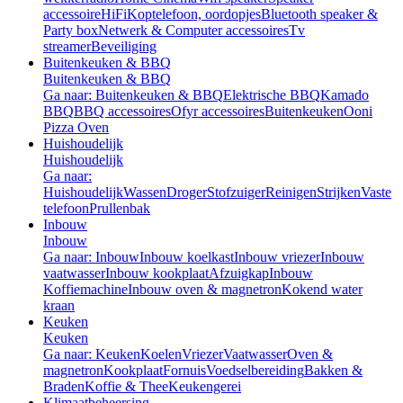
accessoire
HiFi
Koptelefoon, oordopjes
Bluetooth speaker &
Party box
Netwerk & Computer accessoires
Tv
streamer
Beveiliging
Buitenkeuken & BBQ
Buitenkeuken & BBQ
Ga naar: Buitenkeuken & BBQ
Elektrische BBQ
Kamado
BBQ
BBQ accessoires
Ofyr accessoires
Buitenkeuken
Ooni
Pizza Oven
Huishoudelijk
Huishoudelijk
Ga naar:
Huishoudelijk
Wassen
Droger
Stofzuiger
Reinigen
Strijken
Vaste
telefoon
Prullenbak
Inbouw
Inbouw
Ga naar: Inbouw
Inbouw koelkast
Inbouw vriezer
Inbouw
vaatwasser
Inbouw kookplaat
Afzuigkap
Inbouw
Koffiemachine
Inbouw oven & magnetron
Kokend water
kraan
Keuken
Keuken
Ga naar: Keuken
Koelen
Vriezer
Vaatwasser
Oven &
magnetron
Kookplaat
Fornuis
Voedselbereiding
Bakken &
Braden
Koffie & Thee
Keukengerei
Klimaatbeheersing