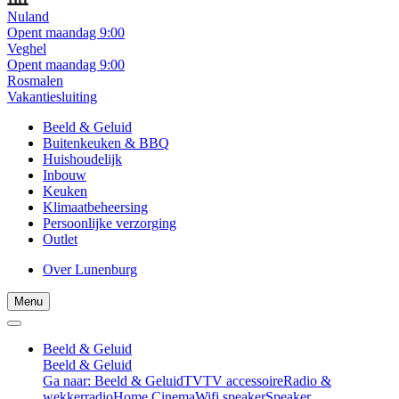
Nuland
Opent maandag 9:00
Veghel
Opent maandag 9:00
Rosmalen
Vakantiesluiting
Beeld & Geluid
Buitenkeuken & BBQ
Huishoudelijk
Inbouw
Keuken
Klimaatbeheersing
Persoonlijke verzorging
Outlet
Over Lunenburg
Menu
Beeld & Geluid
Beeld & Geluid
Ga naar: Beeld & Geluid
TV
TV accessoire
Radio &
wekkerradio
Home Cinema
Wifi speaker
Speaker