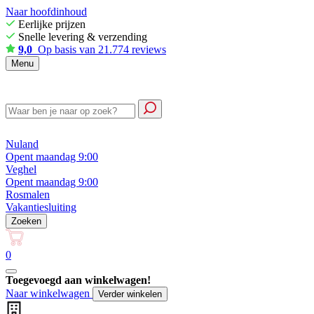
Naar hoofdinhoud
Eerlijke prijzen
Snelle levering & verzending
9,0
Op basis van 21.774 reviews
Menu
Nuland
Opent maandag 9:00
Veghel
Opent maandag 9:00
Rosmalen
Vakantiesluiting
Zoeken
0
Toegevoegd aan winkelwagen!
Naar winkelwagen
Verder winkelen