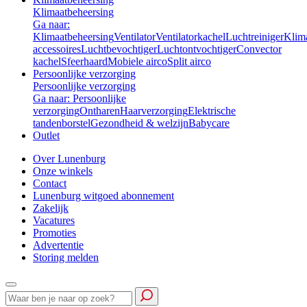
Klimaatbeheersing
Ga naar:
Klimaatbeheersing
Ventilator
Ventilatorkachel
Luchtreiniger
Klim
accessoires
Luchtbevochtiger
Luchtontvochtiger
Convector
kachel
Sfeerhaard
Mobiele airco
Split airco
Persoonlijke verzorging
Persoonlijke verzorging
Ga naar: Persoonlijke
verzorging
Ontharen
Haarverzorging
Elektrische
tandenborstel
Gezondheid & welzijn
Babycare
Outlet
Over Lunenburg
Onze winkels
Contact
Lunenburg witgoed abonnement
Zakelijk
Vacatures
Promoties
Advertentie
Storing melden