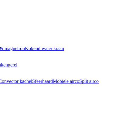
 & magnetron
Kokend water kraan
kengerei
Convector kachel
Sfeerhaard
Mobiele airco
Split airco