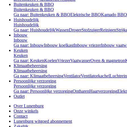
Buitenkeuken & BBQ
Buitenkeuken & BBQ
Ga naar: Buitenkeuken & BBQ
Elektrische BBQ
Kamado BBQ
Huishoudelijk
Huishoudelijk
Ga naar: Huishoudelijk
Wassen
Droger
Stofzuiger
Reinigen
Strijk
Inbouw
Inbouw
Ga naar: Inbouw
Inbouw koelkast
Inbouw vriezer
Inbouw vaatw
Keuken
Keuken
Ga naar: Keuken
Koelen
Vriezer
Vaatwasser
Oven & magnetron
Klimaatbeheersing
Klimaatbeheersing
Ga naar: Klimaatbeheersing
Ventilator
Ventilatorkachel
Luchtrein
Persoonlijke verzorging
Persoonlijke verzorging
Ga naar: Persoonlijke verzorging
Ontharen
Haarverzorging
Elekt
Outlet
Over Lunenburg
Onze winkels
Contact
Lunenburg witgoed abonnement
Zakelijk