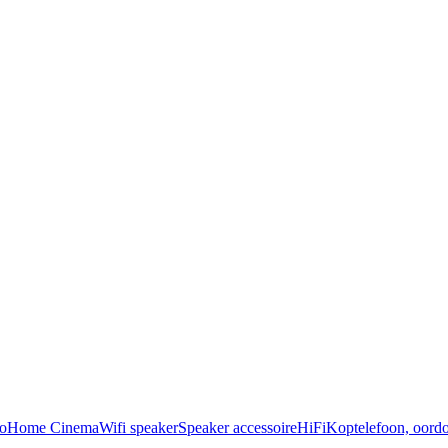
o
Home Cinema
Wifi speaker
Speaker accessoire
HiFi
Koptelefoon, oordo