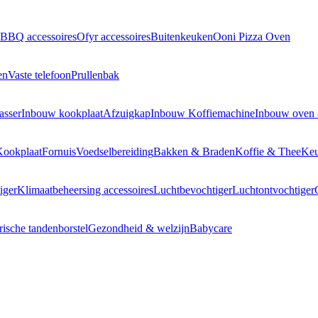
BBQ accessoires
Ofyr accessoires
Buitenkeuken
Ooni Pizza Oven
en
Vaste telefoon
Prullenbak
asser
Inbouw kookplaat
Afzuigkap
Inbouw Koffiemachine
Inbouw oven
Kookplaat
Fornuis
Voedselbereiding
Bakken & Braden
Koffie & Thee
Keu
iger
Klimaatbeheersing accessoires
Luchtbevochtiger
Luchtontvochtiger
rische tandenborstel
Gezondheid & welzijn
Babycare