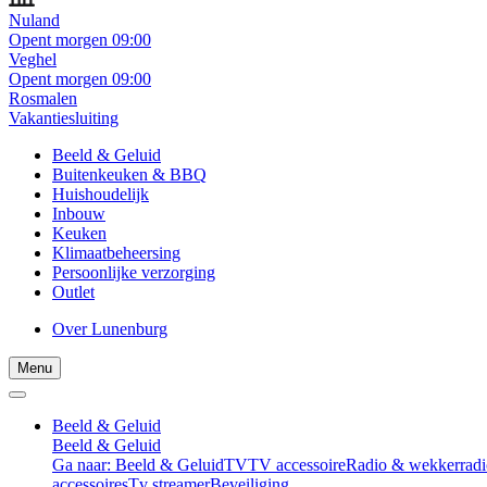
Nuland
Opent morgen 09:00
Veghel
Opent morgen 09:00
Rosmalen
Vakantiesluiting
Beeld & Geluid
Buitenkeuken & BBQ
Huishoudelijk
Inbouw
Keuken
Klimaatbeheersing
Persoonlijke verzorging
Outlet
Over Lunenburg
Menu
Beeld & Geluid
Beeld & Geluid
Ga naar: Beeld & Geluid
TV
TV accessoire
Radio & wekkerradi
accessoires
Tv streamer
Beveiliging