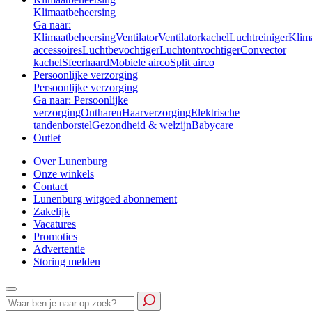
Klimaatbeheersing
Ga naar:
Klimaatbeheersing
Ventilator
Ventilatorkachel
Luchtreiniger
Klim
accessoires
Luchtbevochtiger
Luchtontvochtiger
Convector
kachel
Sfeerhaard
Mobiele airco
Split airco
Persoonlijke verzorging
Persoonlijke verzorging
Ga naar: Persoonlijke
verzorging
Ontharen
Haarverzorging
Elektrische
tandenborstel
Gezondheid & welzijn
Babycare
Outlet
Over Lunenburg
Onze winkels
Contact
Lunenburg witgoed abonnement
Zakelijk
Vacatures
Promoties
Advertentie
Storing melden