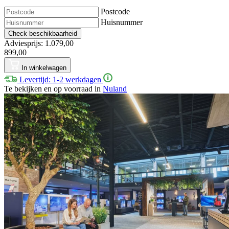
Postcode
Huisnummer
Check beschikbaarheid
Adviesprijs: 1.079,00
899,00
In winkelwagen
Levertijd: 1-2 werkdagen
Te bekijken en op voorraad in
Nuland