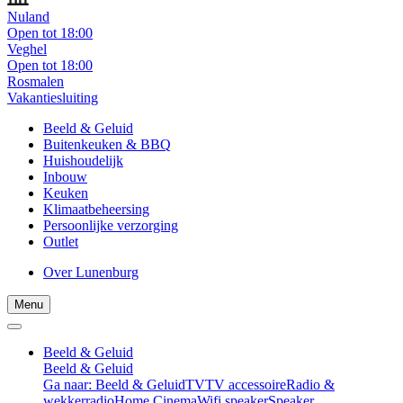
Nuland
Open tot 18:00
Veghel
Open tot 18:00
Rosmalen
Vakantiesluiting
Beeld & Geluid
Buitenkeuken & BBQ
Huishoudelijk
Inbouw
Keuken
Klimaatbeheersing
Persoonlijke verzorging
Outlet
Over Lunenburg
Menu
Beeld & Geluid
Beeld & Geluid
Ga naar: Beeld & Geluid
TV
TV accessoire
Radio &
wekkerradio
Home Cinema
Wifi speaker
Speaker