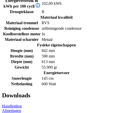
Energieverbruik in
102,00 kWh
kWh per 100 cycli
Droogteklasse
B
Materiaal kwaliteit
Materiaal trommel
RVS
Reiniging condensor
zelfreinigende condensor
Koolborstelloze motor
Ja
Materiaal scharnier
Metaal
Fysieke eigenschappen
Hoogte (mm)
842 mm
Breedte (mm)
598 mm
Diepte (mm)
613 mm
Gewicht
55.900 gr
Energietoevoer
Snoerlengte
145 cm
Netbelasting
600 Watt
Downloads
Handleiding
Afmetingen