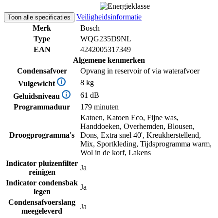
Veiligheidsinformatie
Toon alle specificaties
Merk
Bosch
Type
WQG235D9NL
EAN
4242005317349
Algemene kenmerken
Condensafvoer
Opvang in reservoir of via waterafvoer
8 kg
Vulgewicht
61 dB
Geluidsniveau
Programmaduur
179 minuten
Katoen, Katoen Eco, Fijne was,
Handdoeken, Overhemden, Blousen,
Droogprogramma's
Dons, Extra snel 40', Kreukherstellend,
Mix, Sportkleding, Tijdsprogramma warm,
Wol in de korf, Lakens
Indicator pluizenfilter
Ja
reinigen
Indicator condensbak
Ja
legen
Condensafvoerslang
Ja
meegeleverd