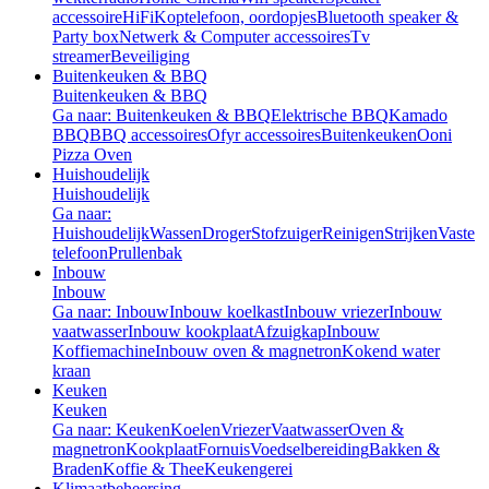
accessoire
HiFi
Koptelefoon, oordopjes
Bluetooth speaker &
Party box
Netwerk & Computer accessoires
Tv
streamer
Beveiliging
Buitenkeuken & BBQ
Buitenkeuken & BBQ
Ga naar: Buitenkeuken & BBQ
Elektrische BBQ
Kamado
BBQ
BBQ accessoires
Ofyr accessoires
Buitenkeuken
Ooni
Pizza Oven
Huishoudelijk
Huishoudelijk
Ga naar:
Huishoudelijk
Wassen
Droger
Stofzuiger
Reinigen
Strijken
Vaste
telefoon
Prullenbak
Inbouw
Inbouw
Ga naar: Inbouw
Inbouw koelkast
Inbouw vriezer
Inbouw
vaatwasser
Inbouw kookplaat
Afzuigkap
Inbouw
Koffiemachine
Inbouw oven & magnetron
Kokend water
kraan
Keuken
Keuken
Ga naar: Keuken
Koelen
Vriezer
Vaatwasser
Oven &
magnetron
Kookplaat
Fornuis
Voedselbereiding
Bakken &
Braden
Koffie & Thee
Keukengerei
Klimaatbeheersing