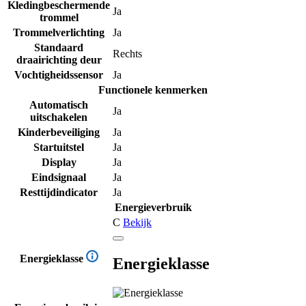
Kledingbeschermende
Ja
trommel
Trommelverlichting
Ja
Standaard
Rechts
draairichting deur
Vochtigheidssensor
Ja
Functionele kenmerken
Automatisch
Ja
uitschakelen
Kinderbeveiliging
Ja
Startuitstel
Ja
Display
Ja
Eindsignaal
Ja
Resttijdindicator
Ja
Energieverbruik
C
Bekijk
Energieklasse
Energieklasse