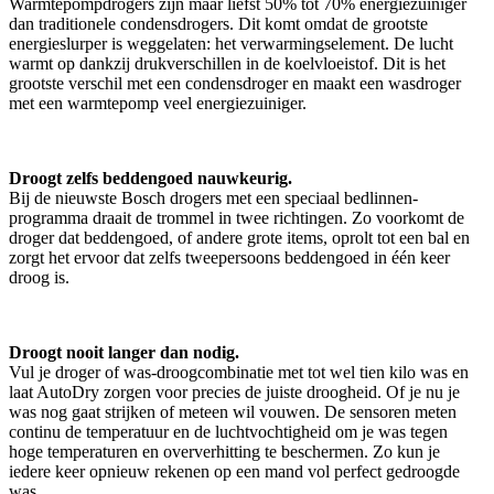
Warmtepompdrogers zijn maar liefst 50% tot 70% energiezuiniger
dan traditionele condensdrogers. Dit komt omdat de grootste
energieslurper is weggelaten: het verwarmingselement. De lucht
warmt op dankzij drukverschillen in de koelvloeistof. Dit is het
grootste verschil met een condensdroger en maakt een wasdroger
met een warmtepomp veel energiezuiniger.
Droogt zelfs beddengoed nauwkeurig.
Bij de nieuwste Bosch drogers met een speciaal bedlinnen-
programma draait de trommel in twee richtingen. Zo voorkomt de
droger dat beddengoed, of andere grote items, oprolt tot een bal en
zorgt het ervoor dat zelfs tweepersoons beddengoed in één keer
droog is.
Droogt nooit langer dan nodig.
Vul je droger of was-droogcombinatie met tot wel tien kilo was en
laat AutoDry zorgen voor precies de juiste droogheid. Of je nu je
was nog gaat strijken of meteen wil vouwen. De sensoren meten
continu de temperatuur en de luchtvochtigheid om je was tegen
hoge temperaturen en oververhitting te beschermen. Zo kun je
iedere keer opnieuw rekenen op een mand vol perfect gedroogde
was.