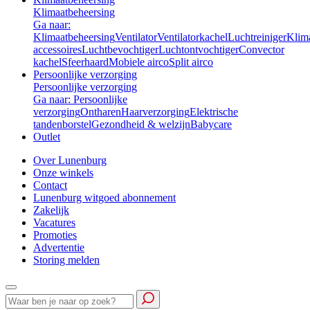
Klimaatbeheersing
Ga naar:
Klimaatbeheersing
Ventilator
Ventilatorkachel
Luchtreiniger
Klim
accessoires
Luchtbevochtiger
Luchtontvochtiger
Convector
kachel
Sfeerhaard
Mobiele airco
Split airco
Persoonlijke verzorging
Persoonlijke verzorging
Ga naar: Persoonlijke
verzorging
Ontharen
Haarverzorging
Elektrische
tandenborstel
Gezondheid & welzijn
Babycare
Outlet
Over Lunenburg
Onze winkels
Contact
Lunenburg witgoed abonnement
Zakelijk
Vacatures
Promoties
Advertentie
Storing melden