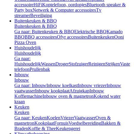
accessoire
HiFi
Koptelefoon, oordopjes
Bluetooth speaker &
Party box
Netwerk & Computer accessoires
Tv
streamer
Beveiliging
Buitenkeuken & BBQ
Buitenkeuken & BBQ
Ga naar: Buitenkeuken & BBQ
Elektrische BBQ
Kamado
BBQ
BBQ accessoires
Ofyr accessoires
Buitenkeuken
Ooni
Pizza Oven
Huishoudelijk
Huishoudelijk
Ga naar:
Huishoudelijk
Wassen
Droger
Stofzuiger
Reinigen
Strijken
Vaste
telefoon
Prullenbak
Inbouw
Inbouw
Ga naar: Inbouw
Inbouw koelkast
Inbouw vriezer
Inbouw
vaatwasser
Inbouw kookplaat
Afzuigkap
Inbouw
Koffiemachine
Inbouw oven & magnetron
Kokend water
kraan
Keuken
Keuken
Ga naar: Keuken
Koelen
Vriezer
Vaatwasser
Oven &
magnetron
Kookplaat
Fornuis
Voedselbereiding
Bakken &
Braden
Koffie & Thee
Keukengerei
Klimaatbeheersing