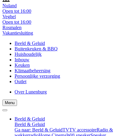
Nuland
Open tot 16:00
Veghel
Open tot 16:00
Rosmalen
Vakantiesluiting
Beeld & Geluid
Buitenkeuken & BBQ
Huishoudelijk
Inbouw
Keuken
Klimaatbeheersing
Persoonlijke verzorging
Outlet
Over Lunenburg
Menu
Beeld & Geluid
Beeld & Geluid
Ga naar: Beeld & Geluid
TV
TV accessoire
Radio &
wekkerradio
Home Cinema
Wifi speaker
Speaker