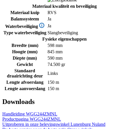
Materiaal kwaliteit en beveiliging
Materiaal kuip
RVS
Balanssysteem
Ja
Ja
Waterbeveiliging
Type waterbeveiliging
Slangbeveiliging
Fysieke eigenschappen
Breedte (mm)
598 mm
Hoogte (mm)
845 mm
Diepte (mm)
590 mm
Gewicht
74.500 gr
Standaard
Links
draairichting deur
Lengte afvoerslang
150 m
Lengte aanvoerslang
150 m
Downloads
Handleiding WGG244ZMNL
Productpagina WGG244ZMNL
Uitproberen in onze belevingswinkel
Lunenburg Nuland