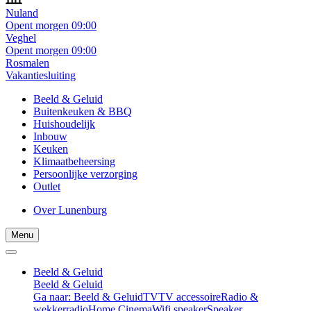
Nuland
Opent morgen 09:00
Veghel
Opent morgen 09:00
Rosmalen
Vakantiesluiting
Beeld & Geluid
Buitenkeuken & BBQ
Huishoudelijk
Inbouw
Keuken
Klimaatbeheersing
Persoonlijke verzorging
Outlet
Over Lunenburg
Menu
Beeld & Geluid
Beeld & Geluid
Ga naar: Beeld & Geluid
TV
TV accessoire
Radio &
wekkerradio
Home Cinema
Wifi speaker
Speaker