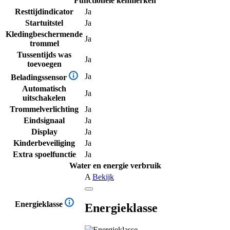
Functionele kenmerken
Resttijdindicator
Ja
Startuitstel
Ja
Kledingbeschermende
Ja
trommel
Tussentijds was
Ja
toevoegen
Ja
Beladingssensor
Automatisch
Ja
uitschakelen
Trommelverlichting
Ja
Eindsignaal
Ja
Display
Ja
Kinderbeveiliging
Ja
Extra spoelfunctie
Ja
Water en energie verbruik
A
Bekijk
Energieklasse
Energieklasse