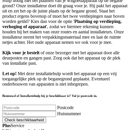
Hulp nodig met het plaatsen van je witgoedapparaat op de begane
grond? Onze installateur doet dit graag voor je. Hij pakt het apparaat
uit en zet het op de juiste plaats op de begane grond. Staat het
product ergens bovenop of moet het twee verdiepingen naar boven
worden getild? Kies dan voor de optie '
Plaatsing op verdieping,
verhoging of apparaat
', zodat we hiermee rekening kunnen
houden bij het maken van onze routes en aantal installateurs. Onze
installateur neemt het verpakkingsmateriaal mee en laat de ruimte
netjes achter. Het oude apparaat nemen we ook voor je mee.
Kijk voor je bestelt
of onze bezorger met het apparaat door alle
deurposten en gangen past. Zorg ook dat het apparaat op de plek
van installatie past.
Let op!
Met deze installatiehulp wordt het apparaat op een vrij
toegangelijke plek op de beganegrond geplaatst. Eventueel
onderbouwen van apparaten is niet inbegrepen.
Benieuwd of Installatiehulp bij je beschikbaar is? Vul je postcode in.
Postcode
Huisnummer
Check beschikbaarheid
Plus
Service