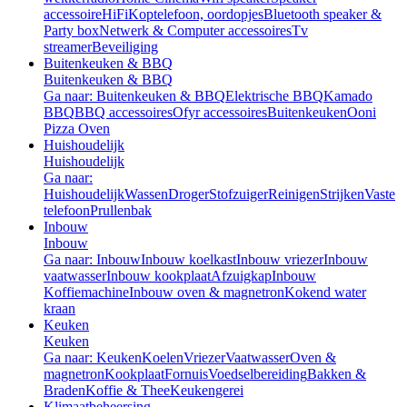
accessoire
HiFi
Koptelefoon, oordopjes
Bluetooth speaker &
Party box
Netwerk & Computer accessoires
Tv
streamer
Beveiliging
Buitenkeuken & BBQ
Buitenkeuken & BBQ
Ga naar: Buitenkeuken & BBQ
Elektrische BBQ
Kamado
BBQ
BBQ accessoires
Ofyr accessoires
Buitenkeuken
Ooni
Pizza Oven
Huishoudelijk
Huishoudelijk
Ga naar:
Huishoudelijk
Wassen
Droger
Stofzuiger
Reinigen
Strijken
Vaste
telefoon
Prullenbak
Inbouw
Inbouw
Ga naar: Inbouw
Inbouw koelkast
Inbouw vriezer
Inbouw
vaatwasser
Inbouw kookplaat
Afzuigkap
Inbouw
Koffiemachine
Inbouw oven & magnetron
Kokend water
kraan
Keuken
Keuken
Ga naar: Keuken
Koelen
Vriezer
Vaatwasser
Oven &
magnetron
Kookplaat
Fornuis
Voedselbereiding
Bakken &
Braden
Koffie & Thee
Keukengerei
Klimaatbeheersing