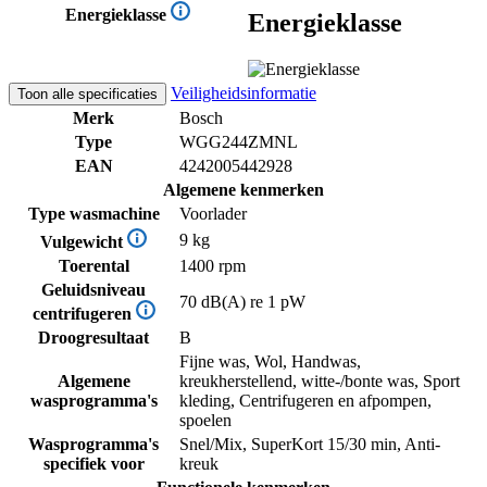
Energieklasse
Energieklasse
Veiligheidsinformatie
Toon alle specificaties
Merk
Bosch
Type
WGG244ZMNL
EAN
4242005442928
Algemene kenmerken
Type wasmachine
Voorlader
9 kg
Vulgewicht
Toerental
1400 rpm
Geluidsniveau
70 dB(A) re 1 pW
centrifugeren
Droogresultaat
B
Fijne was, Wol, Handwas,
Algemene
kreukherstellend, witte-/bonte was, Sport
wasprogramma's
kleding, Centrifugeren en afpompen,
spoelen
Wasprogramma's
Snel/Mix, SuperKort 15/30 min, Anti-
specifiek voor
kreuk