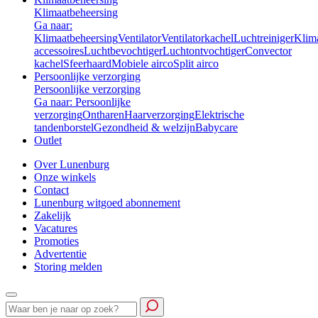
Klimaatbeheersing
Ga naar:
Klimaatbeheersing
Ventilator
Ventilatorkachel
Luchtreiniger
Klim
accessoires
Luchtbevochtiger
Luchtontvochtiger
Convector
kachel
Sfeerhaard
Mobiele airco
Split airco
Persoonlijke verzorging
Persoonlijke verzorging
Ga naar: Persoonlijke
verzorging
Ontharen
Haarverzorging
Elektrische
tandenborstel
Gezondheid & welzijn
Babycare
Outlet
Over Lunenburg
Onze winkels
Contact
Lunenburg witgoed abonnement
Zakelijk
Vacatures
Promoties
Advertentie
Storing melden