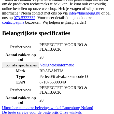
om de producten rechtstreeks te bekijken. Je kunt ook eenvoudig
online bestellen op onze webshop. Heb je vragen of wil je meer
informatie? Neem contact met ons op via
info@lunenburg.nu
of bel
ons op
073-5322332
. Voor meer details kun je ook onze
contactpagina
bezoeken. Wij helpen je graag verder!
Belangrijkste specificaties
PERFECTFIT VOOR BO &
Perfect voor
FLATBACK+
Aantal zakken op
20
rol
Veiligheidsinformatie
Toon alle specificaties
Merk
BRABANTIA
Type
PerfectFit afvalzakken code O
EAN
8710755300349
PERFECTFIT VOOR BO &
Perfect voor
FLATBACK+
Aantal zakken op
20
rol
Uitproberen in onze belevingswinkel
Lunenburg Nuland
De beste service voor de beste prijs
Onze winkels