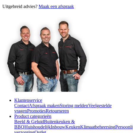
Uitgebreid advies?
Maak een afspraak
Klantenservice
Contact
Afspraak maken
Storing melden
Veelgestelde
vragen
Promoties
Retourneren
Product categorieën
Beeld & Geluid
Buitenkeuken &
BBQ
Huishoudelijk
Inbouw
Keuken
Klimaatbeheersing
Persoonli
verzorging
Outlet