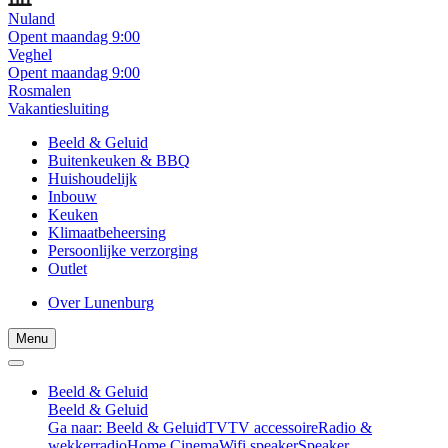
Nuland
Opent maandag 9:00
Veghel
Opent maandag 9:00
Rosmalen
Vakantiesluiting
Beeld & Geluid
Buitenkeuken & BBQ
Huishoudelijk
Inbouw
Keuken
Klimaatbeheersing
Persoonlijke verzorging
Outlet
Over Lunenburg
Menu
Beeld & Geluid
Beeld & Geluid
Ga naar: Beeld & Geluid
TV
TV accessoire
Radio &
wekkerradio
Home Cinema
Wifi speaker
Speaker