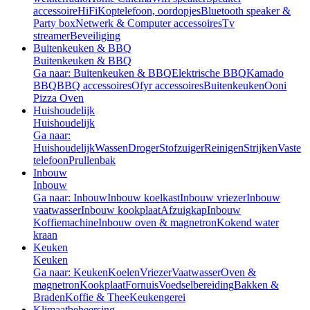
accessoire
HiFi
Koptelefoon, oordopjes
Bluetooth speaker &
Party box
Netwerk & Computer accessoires
Tv
streamer
Beveiliging
Buitenkeuken & BBQ
Buitenkeuken & BBQ
Ga naar: Buitenkeuken & BBQ
Elektrische BBQ
Kamado
BBQ
BBQ accessoires
Ofyr accessoires
Buitenkeuken
Ooni
Pizza Oven
Huishoudelijk
Huishoudelijk
Ga naar:
Huishoudelijk
Wassen
Droger
Stofzuiger
Reinigen
Strijken
Vaste
telefoon
Prullenbak
Inbouw
Inbouw
Ga naar: Inbouw
Inbouw koelkast
Inbouw vriezer
Inbouw
vaatwasser
Inbouw kookplaat
Afzuigkap
Inbouw
Koffiemachine
Inbouw oven & magnetron
Kokend water
kraan
Keuken
Keuken
Ga naar: Keuken
Koelen
Vriezer
Vaatwasser
Oven &
magnetron
Kookplaat
Fornuis
Voedselbereiding
Bakken &
Braden
Koffie & Thee
Keukengerei
Klimaatbeheersing