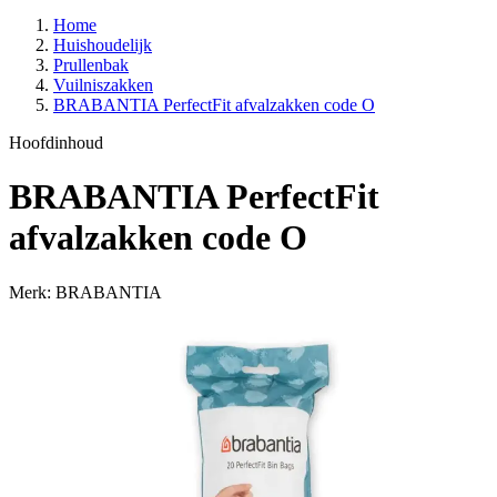
Home
Huishoudelijk
Prullenbak
Vuilniszakken
BRABANTIA PerfectFit afvalzakken code O
Hoofdinhoud
BRABANTIA PerfectFit
afvalzakken code O
Merk: BRABANTIA