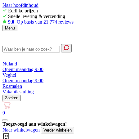
Naar hoofdinhoud
Eerlijke prijzen
Snelle levering & verzending
9,0
Op basis van 21.774 reviews
Menu
Nuland
Opent maandag 9:00
Veghel
Opent maandag 9:00
Rosmalen
Vakantiesluiting
Zoeken
0
Toegevoegd aan winkelwagen!
Naar winkelwagen
Verder winkelen