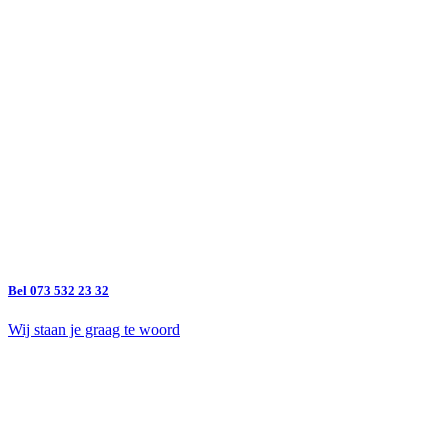
Bel 073 532 23 32
Wij staan je graag te woord