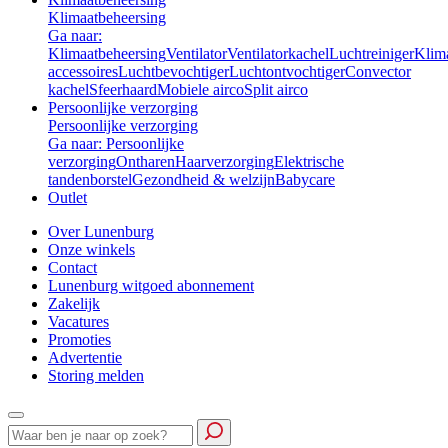
Klimaatbeheersing
Ga naar:
Klimaatbeheersing
Ventilator
Ventilatorkachel
Luchtreiniger
Klim
accessoires
Luchtbevochtiger
Luchtontvochtiger
Convector
kachel
Sfeerhaard
Mobiele airco
Split airco
Persoonlijke verzorging
Persoonlijke verzorging
Ga naar: Persoonlijke
verzorging
Ontharen
Haarverzorging
Elektrische
tandenborstel
Gezondheid & welzijn
Babycare
Outlet
Over Lunenburg
Onze winkels
Contact
Lunenburg witgoed abonnement
Zakelijk
Vacatures
Promoties
Advertentie
Storing melden