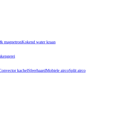
 & magnetron
Kokend water kraan
kengerei
Convector kachel
Sfeerhaard
Mobiele airco
Split airco