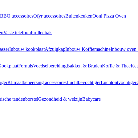
BBQ accessoires
Ofyr accessoires
Buitenkeuken
Ooni Pizza Oven
en
Vaste telefoon
Prullenbak
asser
Inbouw kookplaat
Afzuigkap
Inbouw Koffiemachine
Inbouw oven
Kookplaat
Fornuis
Voedselbereiding
Bakken & Braden
Koffie & Thee
Keu
iger
Klimaatbeheersing accessoires
Luchtbevochtiger
Luchtontvochtiger
rische tandenborstel
Gezondheid & welzijn
Babycare