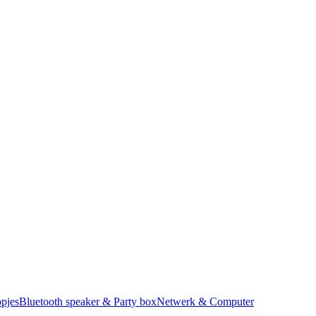
pjes
Bluetooth speaker & Party box
Netwerk & Computer