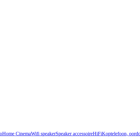
o
Home Cinema
Wifi speaker
Speaker accessoire
HiFi
Koptelefoon, oordo