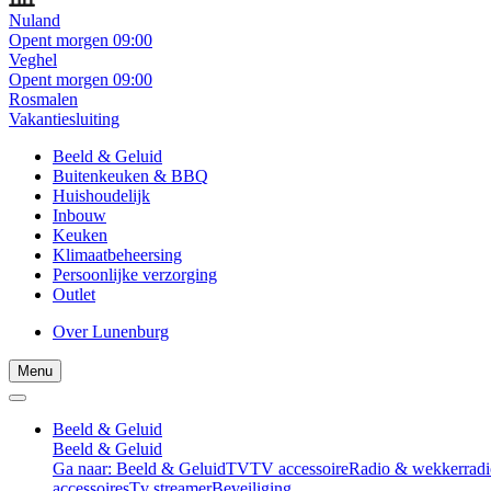
Nuland
Opent morgen 09:00
Veghel
Opent morgen 09:00
Rosmalen
Vakantiesluiting
Beeld & Geluid
Buitenkeuken & BBQ
Huishoudelijk
Inbouw
Keuken
Klimaatbeheersing
Persoonlijke verzorging
Outlet
Over Lunenburg
Menu
Beeld & Geluid
Beeld & Geluid
Ga naar: Beeld & Geluid
TV
TV accessoire
Radio & wekkerradi
accessoires
Tv streamer
Beveiliging