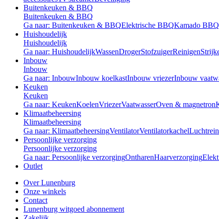
Buitenkeuken & BBQ
Buitenkeuken & BBQ
Ga naar: Buitenkeuken & BBQ
Elektrische BBQ
Kamado BBQ
Huishoudelijk
Huishoudelijk
Ga naar: Huishoudelijk
Wassen
Droger
Stofzuiger
Reinigen
Strijk
Inbouw
Inbouw
Ga naar: Inbouw
Inbouw koelkast
Inbouw vriezer
Inbouw vaatw
Keuken
Keuken
Ga naar: Keuken
Koelen
Vriezer
Vaatwasser
Oven & magnetron
Klimaatbeheersing
Klimaatbeheersing
Ga naar: Klimaatbeheersing
Ventilator
Ventilatorkachel
Luchtrein
Persoonlijke verzorging
Persoonlijke verzorging
Ga naar: Persoonlijke verzorging
Ontharen
Haarverzorging
Elekt
Outlet
Over Lunenburg
Onze winkels
Contact
Lunenburg witgoed abonnement
Zakelijk