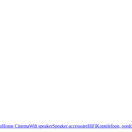
o
Home Cinema
Wifi speaker
Speaker accessoire
HiFi
Koptelefoon, oordo