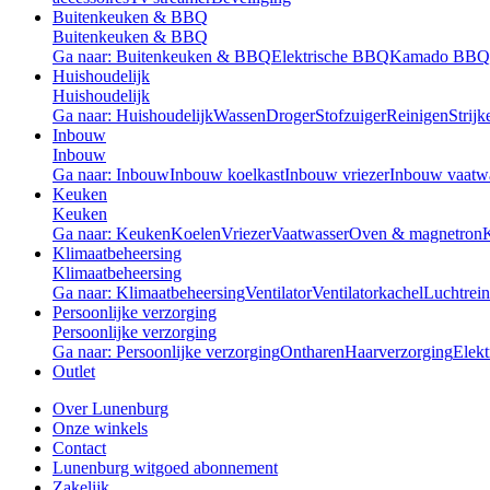
Buitenkeuken & BBQ
Buitenkeuken & BBQ
Ga naar: Buitenkeuken & BBQ
Elektrische BBQ
Kamado BBQ
Huishoudelijk
Huishoudelijk
Ga naar: Huishoudelijk
Wassen
Droger
Stofzuiger
Reinigen
Strijk
Inbouw
Inbouw
Ga naar: Inbouw
Inbouw koelkast
Inbouw vriezer
Inbouw vaatw
Keuken
Keuken
Ga naar: Keuken
Koelen
Vriezer
Vaatwasser
Oven & magnetron
Klimaatbeheersing
Klimaatbeheersing
Ga naar: Klimaatbeheersing
Ventilator
Ventilatorkachel
Luchtrein
Persoonlijke verzorging
Persoonlijke verzorging
Ga naar: Persoonlijke verzorging
Ontharen
Haarverzorging
Elekt
Outlet
Over Lunenburg
Onze winkels
Contact
Lunenburg witgoed abonnement
Zakelijk