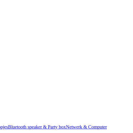
pjes
Bluetooth speaker & Party box
Netwerk & Computer