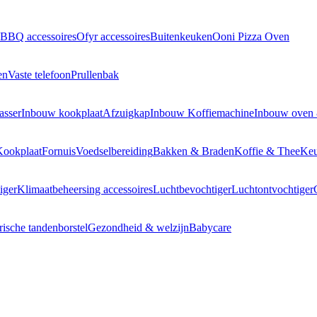
BBQ accessoires
Ofyr accessoires
Buitenkeuken
Ooni Pizza Oven
en
Vaste telefoon
Prullenbak
asser
Inbouw kookplaat
Afzuigkap
Inbouw Koffiemachine
Inbouw oven
Kookplaat
Fornuis
Voedselbereiding
Bakken & Braden
Koffie & Thee
Keu
iger
Klimaatbeheersing accessoires
Luchtbevochtiger
Luchtontvochtiger
rische tandenborstel
Gezondheid & welzijn
Babycare