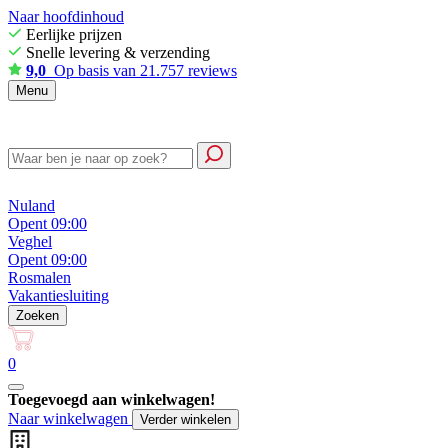
Naar hoofdinhoud
Eerlijke prijzen
Snelle levering & verzending
9,0
Op basis van 21.757 reviews
Menu
Nuland
Opent 09:00
Veghel
Opent 09:00
Rosmalen
Vakantiesluiting
Zoeken
0
Toegevoegd aan winkelwagen!
Naar winkelwagen
Verder winkelen