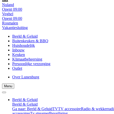
Nuland
Opent 09:00
Veghel
Opent 09:00
Rosmalen
Vakantiesluiting
Beeld & Geluid
Buitenkeuken & BBQ
Huishoudelijk
Inbouw
Keuken
Klimaatbeheersing
Persoonlijke verzorging
Outlet
Over Lunenburg
Menu
Beeld & Geluid
Beeld & Geluid
Ga naar: Beeld & Geluid
TV
TV accessoire
Radio & wekkerradi
accessoires
Tv streamer
Beveiliging