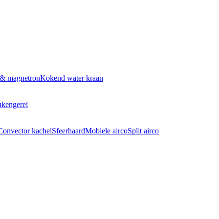
 & magnetron
Kokend water kraan
kengerei
Convector kachel
Sfeerhaard
Mobiele airco
Split airco