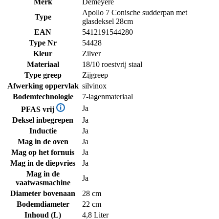
Merk
Demeyere
Apollo 7 Conische sudderpan met
Type
glasdeksel 28cm
EAN
5412191544280
Type Nr
54428
Kleur
Zilver
Materiaal
18/10 roestvrij staal
Type greep
Zijgreep
Afwerking oppervlak
silvinox
Bodemtechnologie
7-lagenmateriaal
Ja
PFAS vrij
Deksel inbegrepen
Ja
Inductie
Ja
Mag in de oven
Ja
Mag op het fornuis
Ja
Mag in de diepvries
Ja
Mag in de
Ja
vaatwasmachine
Diameter bovenaan
28 cm
Bodemdiameter
22 cm
Inhoud (L)
4,8 Liter