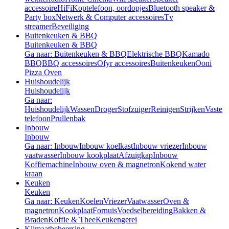
accessoire
HiFi
Koptelefoon, oordopjes
Bluetooth speaker &
Party box
Netwerk & Computer accessoires
Tv
streamer
Beveiliging
Buitenkeuken & BBQ
Buitenkeuken & BBQ
Ga naar: Buitenkeuken & BBQ
Elektrische BBQ
Kamado
BBQ
BBQ accessoires
Ofyr accessoires
Buitenkeuken
Ooni
Pizza Oven
Huishoudelijk
Huishoudelijk
Ga naar:
Huishoudelijk
Wassen
Droger
Stofzuiger
Reinigen
Strijken
Vaste
telefoon
Prullenbak
Inbouw
Inbouw
Ga naar: Inbouw
Inbouw koelkast
Inbouw vriezer
Inbouw
vaatwasser
Inbouw kookplaat
Afzuigkap
Inbouw
Koffiemachine
Inbouw oven & magnetron
Kokend water
kraan
Keuken
Keuken
Ga naar: Keuken
Koelen
Vriezer
Vaatwasser
Oven &
magnetron
Kookplaat
Fornuis
Voedselbereiding
Bakken &
Braden
Koffie & Thee
Keukengerei
Klimaatbeheersing