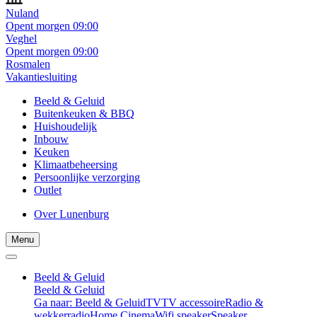
Nuland
Opent morgen 09:00
Veghel
Opent morgen 09:00
Rosmalen
Vakantiesluiting
Beeld & Geluid
Buitenkeuken & BBQ
Huishoudelijk
Inbouw
Keuken
Klimaatbeheersing
Persoonlijke verzorging
Outlet
Over Lunenburg
Menu
Beeld & Geluid
Beeld & Geluid
Ga naar: Beeld & Geluid
TV
TV accessoire
Radio &
wekkerradio
Home Cinema
Wifi speaker
Speaker