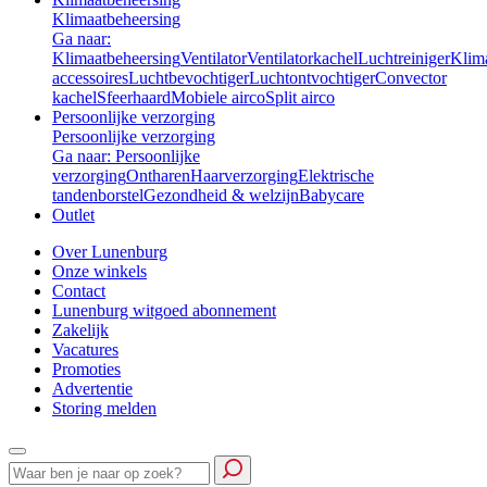
Klimaatbeheersing
Ga naar:
Klimaatbeheersing
Ventilator
Ventilatorkachel
Luchtreiniger
Klim
accessoires
Luchtbevochtiger
Luchtontvochtiger
Convector
kachel
Sfeerhaard
Mobiele airco
Split airco
Persoonlijke verzorging
Persoonlijke verzorging
Ga naar: Persoonlijke
verzorging
Ontharen
Haarverzorging
Elektrische
tandenborstel
Gezondheid & welzijn
Babycare
Outlet
Over Lunenburg
Onze winkels
Contact
Lunenburg witgoed abonnement
Zakelijk
Vacatures
Promoties
Advertentie
Storing melden