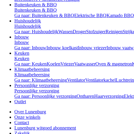
Buitenkeuken & BBQ
Buitenkeuken & BBQ
Ga naar: Buitenkeuken & BBQ
Elektrische BBQ
Kamado BBQ
Huishoudelijk
Huishoudelijk
Ga naar: Huishoudelijk
Wassen
Droger
Stofzuiger
Reinigen
Strijk
Inbouw
Inbouw
Ga naar: Inbouw
Inbouw koelkast
Inbouw vriezer
Inbouw vaatw
Keuken
Keuken
Ga naar: Keuken
Koelen
Vriezer
Vaatwasser
Oven & magnetron
Klimaatbeheersing
Klimaatbeheersing
Ga naar: Klimaatbeheersing
Ventilator
Ventilatorkachel
Luchtrein
Persoonlijke verzorging
Persoonlijke verzorging
Ga naar: Persoonlijke verzorging
Ontharen
Haarverzorging
Elekt
Outlet
Over Lunenburg
Onze winkels
Contact
Lunenburg witgoed abonnement
Zakelijk