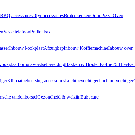
BBQ accessoires
Ofyr accessoires
Buitenkeuken
Ooni Pizza Oven
en
Vaste telefoon
Prullenbak
asser
Inbouw kookplaat
Afzuigkap
Inbouw Koffiemachine
Inbouw oven
Kookplaat
Fornuis
Voedselbereiding
Bakken & Braden
Koffie & Thee
Keu
iger
Klimaatbeheersing accessoires
Luchtbevochtiger
Luchtontvochtiger
rische tandenborstel
Gezondheid & welzijn
Babycare