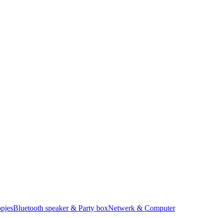
pjes
Bluetooth speaker & Party box
Netwerk & Computer