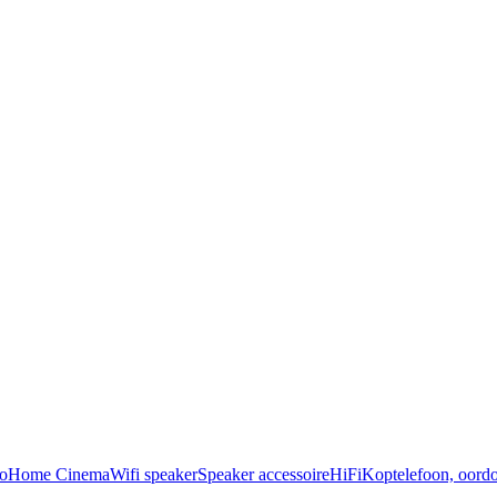
o
Home Cinema
Wifi speaker
Speaker accessoire
HiFi
Koptelefoon, oordo