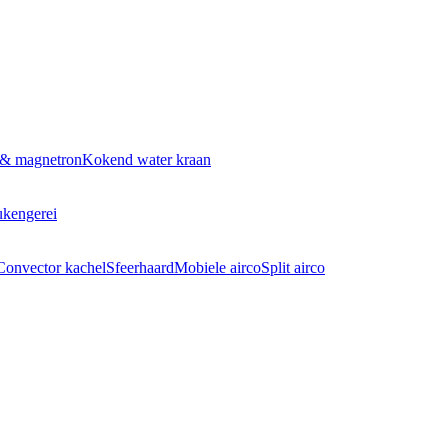
 & magnetron
Kokend water kraan
kengerei
Convector kachel
Sfeerhaard
Mobiele airco
Split airco