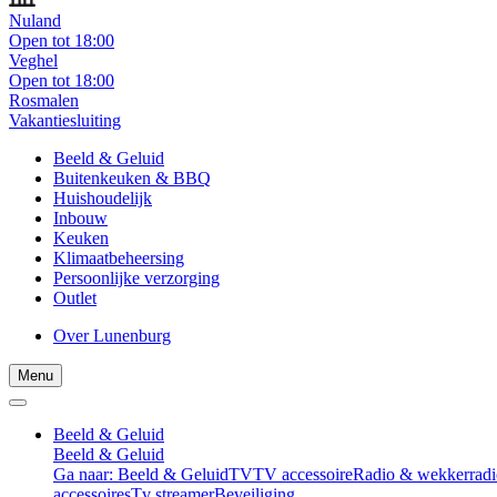
Nuland
Open tot 18:00
Veghel
Open tot 18:00
Rosmalen
Vakantiesluiting
Beeld & Geluid
Buitenkeuken & BBQ
Huishoudelijk
Inbouw
Keuken
Klimaatbeheersing
Persoonlijke verzorging
Outlet
Over Lunenburg
Menu
Beeld & Geluid
Beeld & Geluid
Ga naar: Beeld & Geluid
TV
TV accessoire
Radio & wekkerradi
accessoires
Tv streamer
Beveiliging