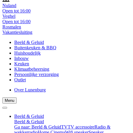
Nuland
Open tot 16:00
Veghel
Open tot 16:00
Rosmalen
Vakantiesluiting
Beeld & Geluid
Buitenkeuken & BBQ
Huishoudelijk
Inbouw
Keuken
Klimaatbeheersing
Persoonlijke verzorging
Outlet
Over Lunenburg
Menu
Beeld & Geluid
Beeld & Geluid
Ga naar: Beeld & Geluid
TV
TV accessoire
Radio &
wekkerradio
Home Cinema
Wifi speaker
Speaker