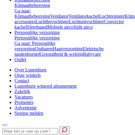
Klimaatbeheersing
Ga naar:
Klimaatbeheersing
Ventilator
Ventilatorkachel
Luchtreiniger
Klim
accessoires
Luchtbevochtiger
Luchtontvochtiger
Convector
kachel
Sfeerhaard
Mobiele airco
Split airco
Persoonlijke verzorging
Persoonlijke verzorging
Ga naar: Persoonlijke
verzorging
Ontharen
Haarverzorging
Elektrische
tandenborstel
Gezondheid & welzijn
Babycare
Outlet
Over Lunenburg
Onze winkels
Contact
Lunenburg witgoed abonnement
Zakelijk
Vacatures
Promoties
Advertentie
Storing melden