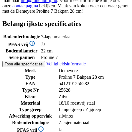
mail naar
info@lunenburg.nu
. Voor meer informatie kun je ook
onze
contactpagina
bekijken. Maak van koken weer een waar genot
met de Demeyere Proline 7 Bakpan 28 cm!
Belangrijkste specificaties
Bodemtechnologie
7-lagenmateriaal
Ja
PFAS vrij
Bodemdiameter
22 cm
Serie pannen
Proline 7
Veiligheidsinformatie
Toon alle specificaties
Merk
Demeyere
Type
Proline 7 Bakpan 28 cm
EAN
5412191256282
Type Nr
25628
Kleur
Zilver
Materiaal
18/10 roestvrij staal
Type greep
Lange greep / Zijgreep
Afwerking oppervlak
silvinox
Bodemtechnologie
7-lagenmateriaal
Ja
PFAS vrij