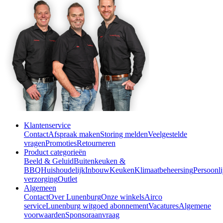
Klantenservice
Contact
Afspraak maken
Storing melden
Veelgestelde
vragen
Promoties
Retourneren
Product categorieën
Beeld & Geluid
Buitenkeuken &
BBQ
Huishoudelijk
Inbouw
Keuken
Klimaatbeheersing
Persoonli
verzorging
Outlet
Algemeen
Contact
Over Lunenburg
Onze winkels
Airco
service
Lunenburg witgoed abonnement
Vacatures
Algemene
voorwaarden
Sponsoraanvraag