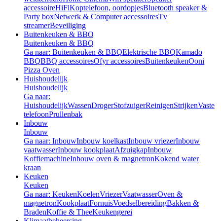
accessoire
HiFi
Koptelefoon, oordopjes
Bluetooth speaker &
Party box
Netwerk & Computer accessoires
Tv
streamer
Beveiliging
Buitenkeuken & BBQ
Buitenkeuken & BBQ
Ga naar: Buitenkeuken & BBQ
Elektrische BBQ
Kamado
BBQ
BBQ accessoires
Ofyr accessoires
Buitenkeuken
Ooni
Pizza Oven
Huishoudelijk
Huishoudelijk
Ga naar:
Huishoudelijk
Wassen
Droger
Stofzuiger
Reinigen
Strijken
Vaste
telefoon
Prullenbak
Inbouw
Inbouw
Ga naar: Inbouw
Inbouw koelkast
Inbouw vriezer
Inbouw
vaatwasser
Inbouw kookplaat
Afzuigkap
Inbouw
Koffiemachine
Inbouw oven & magnetron
Kokend water
kraan
Keuken
Keuken
Ga naar: Keuken
Koelen
Vriezer
Vaatwasser
Oven &
magnetron
Kookplaat
Fornuis
Voedselbereiding
Bakken &
Braden
Koffie & Thee
Keukengerei
Klimaatbeheersing