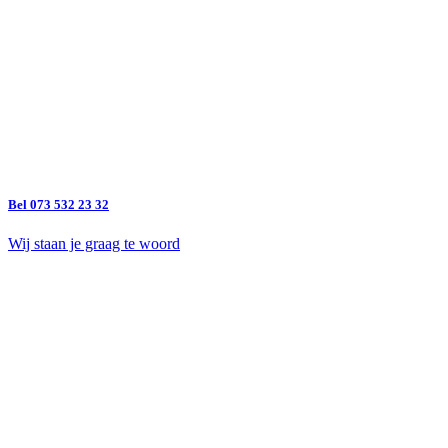
Bel 073 532 23 32
Wij staan je graag te woord