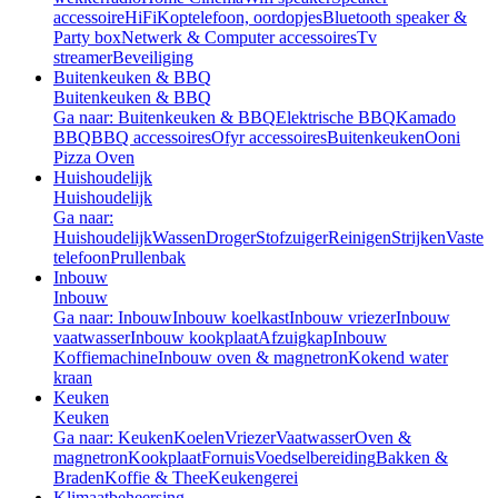
accessoire
HiFi
Koptelefoon, oordopjes
Bluetooth speaker &
Party box
Netwerk & Computer accessoires
Tv
streamer
Beveiliging
Buitenkeuken & BBQ
Buitenkeuken & BBQ
Ga naar: Buitenkeuken & BBQ
Elektrische BBQ
Kamado
BBQ
BBQ accessoires
Ofyr accessoires
Buitenkeuken
Ooni
Pizza Oven
Huishoudelijk
Huishoudelijk
Ga naar:
Huishoudelijk
Wassen
Droger
Stofzuiger
Reinigen
Strijken
Vaste
telefoon
Prullenbak
Inbouw
Inbouw
Ga naar: Inbouw
Inbouw koelkast
Inbouw vriezer
Inbouw
vaatwasser
Inbouw kookplaat
Afzuigkap
Inbouw
Koffiemachine
Inbouw oven & magnetron
Kokend water
kraan
Keuken
Keuken
Ga naar: Keuken
Koelen
Vriezer
Vaatwasser
Oven &
magnetron
Kookplaat
Fornuis
Voedselbereiding
Bakken &
Braden
Koffie & Thee
Keukengerei
Klimaatbeheersing