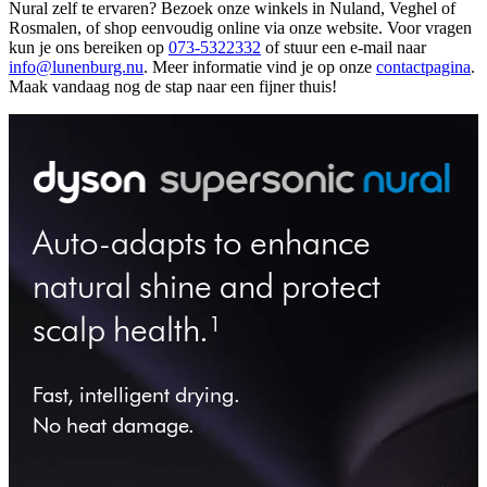
Nural zelf te ervaren? Bezoek onze winkels in Nuland, Veghel of
Rosmalen, of shop eenvoudig online via onze website. Voor vragen
kun je ons bereiken op
073-5322332
of stuur een e-mail naar
info@lunenburg.nu
. Meer informatie vind je op onze
contactpagina
.
Maak vandaag nog de stap naar een fijner thuis!
Auto-adapts to enhance
natural shine and protect
scalp health.¹
Fast, intelligent drying.
No heat damage.