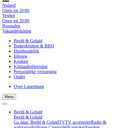
Nuland
Open tot 20:00
Veghel
Open tot 20:00
Rosmalen
Vakantiesluiting
Beeld & Geluid
Buitenkeuken & BBQ
Huishoudelijk
Inbouw
Keuken
Klimaatbeheersing
Persoonlijke verzorging
Outlet
Over Lunenburg
Menu
Beeld & Geluid
Beeld & Geluid
Ga naar: Beeld & Geluid
TV
TV accessoire
Radio &
wekkerradio
Home Cinema
Wifi speaker
Speaker