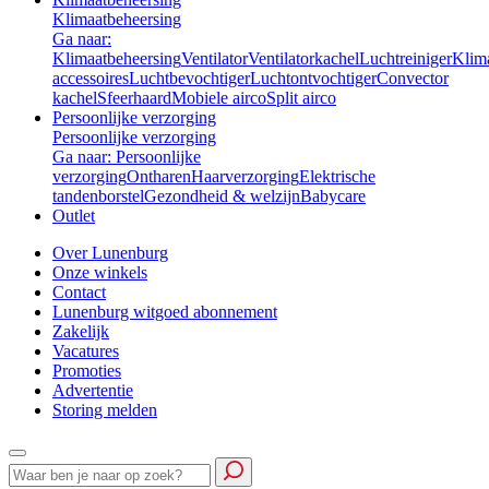
Klimaatbeheersing
Ga naar:
Klimaatbeheersing
Ventilator
Ventilatorkachel
Luchtreiniger
Klim
accessoires
Luchtbevochtiger
Luchtontvochtiger
Convector
kachel
Sfeerhaard
Mobiele airco
Split airco
Persoonlijke verzorging
Persoonlijke verzorging
Ga naar: Persoonlijke
verzorging
Ontharen
Haarverzorging
Elektrische
tandenborstel
Gezondheid & welzijn
Babycare
Outlet
Over Lunenburg
Onze winkels
Contact
Lunenburg witgoed abonnement
Zakelijk
Vacatures
Promoties
Advertentie
Storing melden