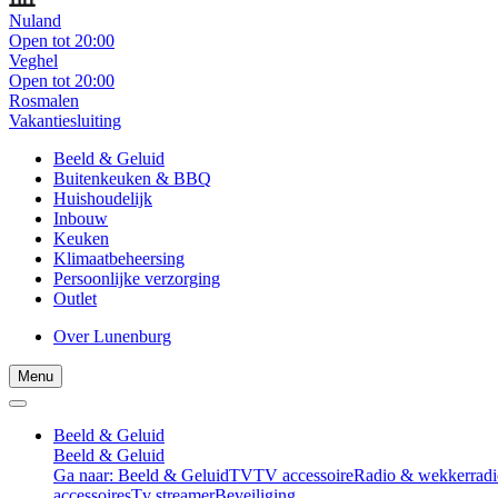
Nuland
Open tot 20:00
Veghel
Open tot 20:00
Rosmalen
Vakantiesluiting
Beeld & Geluid
Buitenkeuken & BBQ
Huishoudelijk
Inbouw
Keuken
Klimaatbeheersing
Persoonlijke verzorging
Outlet
Over Lunenburg
Menu
Beeld & Geluid
Beeld & Geluid
Ga naar: Beeld & Geluid
TV
TV accessoire
Radio & wekkerradi
accessoires
Tv streamer
Beveiliging