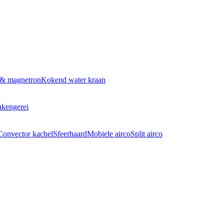
 & magnetron
Kokend water kraan
kengerei
Convector kachel
Sfeerhaard
Mobiele airco
Split airco