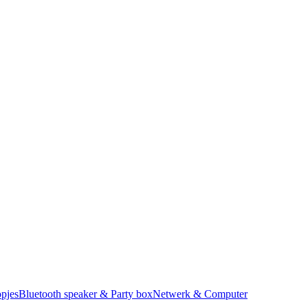
pjes
Bluetooth speaker & Party box
Netwerk & Computer