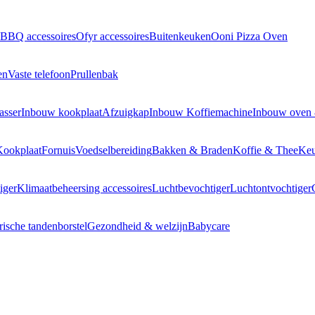
BBQ accessoires
Ofyr accessoires
Buitenkeuken
Ooni Pizza Oven
en
Vaste telefoon
Prullenbak
asser
Inbouw kookplaat
Afzuigkap
Inbouw Koffiemachine
Inbouw oven
Kookplaat
Fornuis
Voedselbereiding
Bakken & Braden
Koffie & Thee
Keu
iger
Klimaatbeheersing accessoires
Luchtbevochtiger
Luchtontvochtiger
rische tandenborstel
Gezondheid & welzijn
Babycare