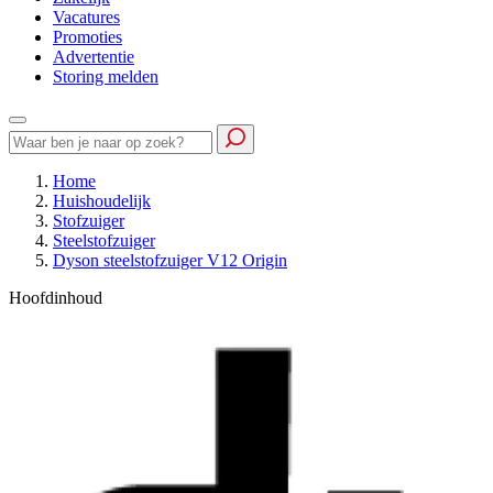
Vacatures
Promoties
Advertentie
Storing melden
Home
Huishoudelijk
Stofzuiger
Steelstofzuiger
Dyson steelstofzuiger V12 Origin
Hoofdinhoud