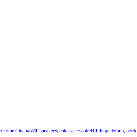
o
Home Cinema
Wifi speaker
Speaker accessoire
HiFi
Koptelefoon, oordo