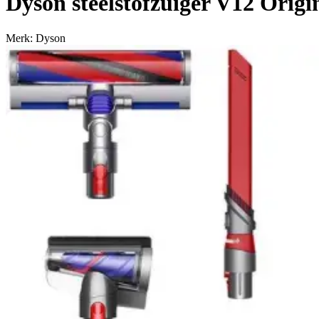
Dyson steelstofzuiger V12 Origi
Merk: Dyson