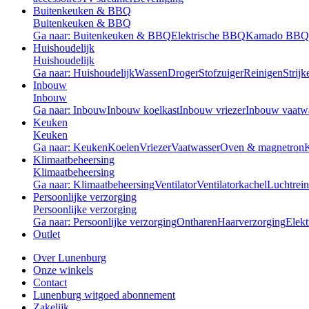
Buitenkeuken & BBQ
Buitenkeuken & BBQ
Ga naar: Buitenkeuken & BBQ
Elektrische BBQ
Kamado BBQ
Huishoudelijk
Huishoudelijk
Ga naar: Huishoudelijk
Wassen
Droger
Stofzuiger
Reinigen
Strijk
Inbouw
Inbouw
Ga naar: Inbouw
Inbouw koelkast
Inbouw vriezer
Inbouw vaatw
Keuken
Keuken
Ga naar: Keuken
Koelen
Vriezer
Vaatwasser
Oven & magnetron
Klimaatbeheersing
Klimaatbeheersing
Ga naar: Klimaatbeheersing
Ventilator
Ventilatorkachel
Luchtrein
Persoonlijke verzorging
Persoonlijke verzorging
Ga naar: Persoonlijke verzorging
Ontharen
Haarverzorging
Elekt
Outlet
Over Lunenburg
Onze winkels
Contact
Lunenburg witgoed abonnement
Zakelijk