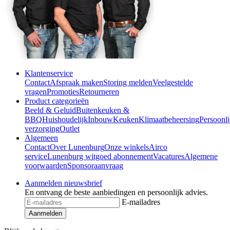
Klantenservice
Contact
Afspraak maken
Storing melden
Veelgestelde
vragen
Promoties
Retourneren
Product categorieën
Beeld & Geluid
Buitenkeuken &
BBQ
Huishoudelijk
Inbouw
Keuken
Klimaatbeheersing
Persoonli
verzorging
Outlet
Algemeen
Contact
Over Lunenburg
Onze winkels
Airco
service
Lunenburg witgoed abonnement
Vacatures
Algemene
voorwaarden
Sponsoraanvraag
Aanmelden nieuwsbrief
En ontvang de beste aanbiedingen en persoonlijk advies.
E-mailadres
Aanmelden