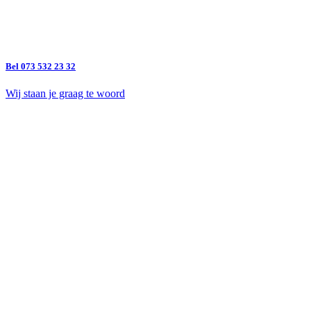
Bel 073 532 23 32
Wij staan je graag te woord