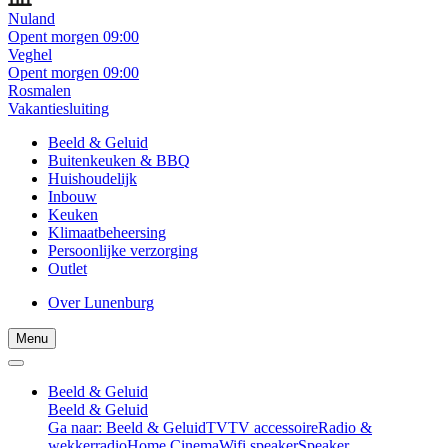
Nuland
Opent morgen 09:00
Veghel
Opent morgen 09:00
Rosmalen
Vakantiesluiting
Beeld & Geluid
Buitenkeuken & BBQ
Huishoudelijk
Inbouw
Keuken
Klimaatbeheersing
Persoonlijke verzorging
Outlet
Over Lunenburg
Menu
Beeld & Geluid
Beeld & Geluid
Ga naar: Beeld & Geluid
TV
TV accessoire
Radio &
wekkerradio
Home Cinema
Wifi speaker
Speaker