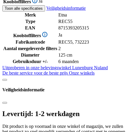
Ja
Koolstoffilters
Veiligheidsinformatie
Toon alle specificaties
Merk
Etna
Type
REC55
EAN
8715393205315
Ja
Koolstoffilters
Fabrikantcode
REC55, 732223
Aantal meegeleverde filters
2
Diameter
125 cm
Gebruiksduur +/-
6 maanden
Uitproberen in onze belevingswinkel
Lunenburg Nuland
De beste service voor de beste prijs
Onze winkels
Veiligheidsinformatie
Levertijd: 1-2 werkdagen
Dit product is op voorraad in onze winkel of magazijn, we zullen
het product zo snel mogelijk verzenden of contact met je opnemen