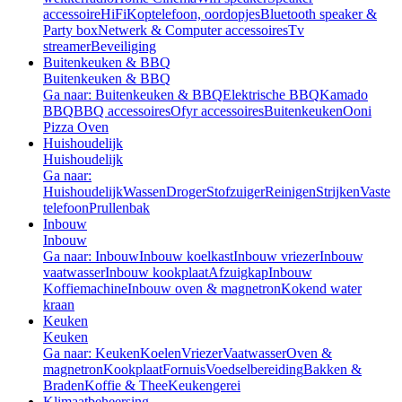
accessoire
HiFi
Koptelefoon, oordopjes
Bluetooth speaker &
Party box
Netwerk & Computer accessoires
Tv
streamer
Beveiliging
Buitenkeuken & BBQ
Buitenkeuken & BBQ
Ga naar: Buitenkeuken & BBQ
Elektrische BBQ
Kamado
BBQ
BBQ accessoires
Ofyr accessoires
Buitenkeuken
Ooni
Pizza Oven
Huishoudelijk
Huishoudelijk
Ga naar:
Huishoudelijk
Wassen
Droger
Stofzuiger
Reinigen
Strijken
Vaste
telefoon
Prullenbak
Inbouw
Inbouw
Ga naar: Inbouw
Inbouw koelkast
Inbouw vriezer
Inbouw
vaatwasser
Inbouw kookplaat
Afzuigkap
Inbouw
Koffiemachine
Inbouw oven & magnetron
Kokend water
kraan
Keuken
Keuken
Ga naar: Keuken
Koelen
Vriezer
Vaatwasser
Oven &
magnetron
Kookplaat
Fornuis
Voedselbereiding
Bakken &
Braden
Koffie & Thee
Keukengerei
Klimaatbeheersing