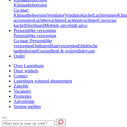
Klimaatbeheersing
Ga naar:
Klimaatbeheersing
Ventilator
Ventilatorkachel
Luchtreiniger
Klim
accessoires
Luchtbevochtiger
Luchtontvochtiger
Convector
kachel
Sfeerhaard
Mobiele airco
Split airco
Persoonlijke verzorging
Persoonlijke verzorging
Ga naar: Persoonlijke
verzorging
Ontharen
Haarverzorging
Elektrische
tandenborstel
Gezondheid & welzijn
Babycare
Outlet
Over Lunenburg
Onze winkels
Contact
Lunenburg witgoed abonnement
Zakelijk
Vacatures
Promoties
Advertentie
Storing melden