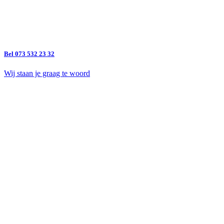
Bel 073 532 23 32
Wij staan je graag te woord