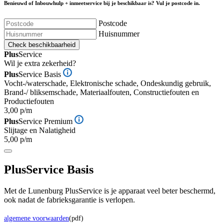
Benieuwd of Inbouwhulp + inmeetservice bij je beschikbaar is? Vul je postcode in.
Postcode
Huisnummer
Check beschikbaarheid
Plus
Service
Wil je extra zekerheid?
Plus
Service Basis
Vocht-/waterschade, Elektronische schade, Ondeskundig gebruik,
Brand-/ bliksemschade, Materiaalfouten, Constructiefouten en
Productiefouten
3,00 p/m
Plus
Service Premium
Slijtage en Nalatigheid
5,00 p/m
Plus
Service Basis
Met de Lunenburg PlusService is je apparaat veel beter beschermd,
ook nadat de fabrieksgarantie is verlopen.
algemene voorwaarden
(pdf)