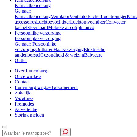
Klimaatbeheersing
Ga naar:
Klimaatbeheersing
Ventilator
Ventilatorkachel
Luchtreiniger
Klim
accessoires
Luchtbevochtiger
Luchtontvochtiger
Convector
kachel
Sfeerhaard
Mobiele airco
Split airco
Persoonlijke verzorging
Persoonlijke verzorging
Ga naar: Persoonlijke
verzorging
Ontharen
Haarverzorging
Elektrische
tandenborstel
Gezondheid & welzijn
Babycare
Outlet
Over Lunenburg
Onze winkels
Contact
Lunenburg witgoed abonnement
Zakelijk
Vacatures
Promoties
Advertentie
Storing melden