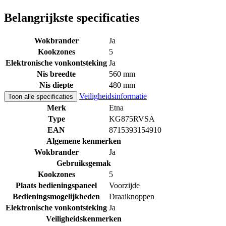
Belangrijkste specificaties
Wokbrander
Ja
Kookzones
5
Elektronische vonkontsteking
Ja
Nis breedte
560 mm
Nis diepte
480 mm
Veiligheidsinformatie
Toon alle specificaties
Merk
Etna
Type
KG875RVSA
EAN
8715393154910
Algemene kenmerken
Wokbrander
Ja
Gebruiksgemak
Kookzones
5
Plaats bedieningspaneel
Voorzijde
Bedieningsmogelijkheden
Draaiknoppen
Elektronische vonkontsteking
Ja
Veiligheidskenmerken