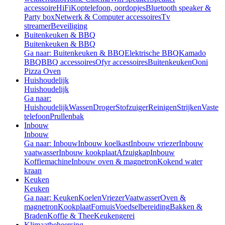
accessoire
HiFi
Koptelefoon, oordopjes
Bluetooth speaker &
Party box
Netwerk & Computer accessoires
Tv
streamer
Beveiliging
Buitenkeuken & BBQ
Buitenkeuken & BBQ
Ga naar: Buitenkeuken & BBQ
Elektrische BBQ
Kamado
BBQ
BBQ accessoires
Ofyr accessoires
Buitenkeuken
Ooni
Pizza Oven
Huishoudelijk
Huishoudelijk
Ga naar:
Huishoudelijk
Wassen
Droger
Stofzuiger
Reinigen
Strijken
Vaste
telefoon
Prullenbak
Inbouw
Inbouw
Ga naar: Inbouw
Inbouw koelkast
Inbouw vriezer
Inbouw
vaatwasser
Inbouw kookplaat
Afzuigkap
Inbouw
Koffiemachine
Inbouw oven & magnetron
Kokend water
kraan
Keuken
Keuken
Ga naar: Keuken
Koelen
Vriezer
Vaatwasser
Oven &
magnetron
Kookplaat
Fornuis
Voedselbereiding
Bakken &
Braden
Koffie & Thee
Keukengerei
Klimaatbeheersing