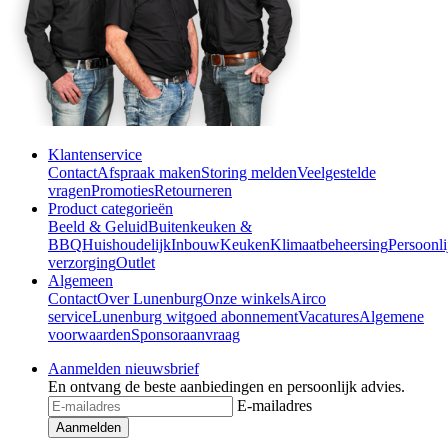
Klantenservice
Contact
Afspraak maken
Storing melden
Veelgestelde
vragen
Promoties
Retourneren
Product categorieën
Beeld & Geluid
Buitenkeuken &
BBQ
Huishoudelijk
Inbouw
Keuken
Klimaatbeheersing
Persoonli
verzorging
Outlet
Algemeen
Contact
Over Lunenburg
Onze winkels
Airco
service
Lunenburg witgoed abonnement
Vacatures
Algemene
voorwaarden
Sponsoraanvraag
Aanmelden nieuwsbrief
En ontvang de beste aanbiedingen en persoonlijk advies.
E-mailadres
Aanmelden