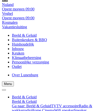
Nuland
Opent morgen 09:00
Veghel
Opent morgen 09:00
Rosmalen
Vakantiesluiting
Beeld & Geluid
Buitenkeuken & BBQ
Huishoudelijk
Inbouw
Keuken
Klimaatbeheersing
Persoonlijke verzorging
Outlet
Over Lunenburg
Menu
Beeld & Geluid
Beeld & Geluid
Ga naar: Beeld & Geluid
TV
TV accessoire
Radio &
wekkerradio
Home Cinema
Wifi speaker
Speaker