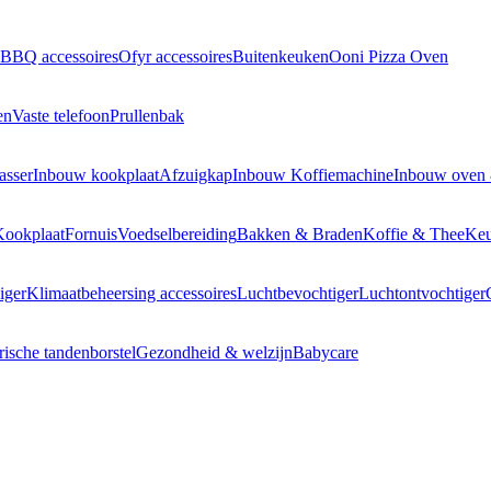
BBQ accessoires
Ofyr accessoires
Buitenkeuken
Ooni Pizza Oven
en
Vaste telefoon
Prullenbak
asser
Inbouw kookplaat
Afzuigkap
Inbouw Koffiemachine
Inbouw oven
Kookplaat
Fornuis
Voedselbereiding
Bakken & Braden
Koffie & Thee
Keu
iger
Klimaatbeheersing accessoires
Luchtbevochtiger
Luchtontvochtiger
rische tandenborstel
Gezondheid & welzijn
Babycare