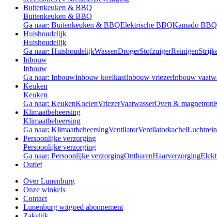
Buitenkeuken & BBQ
Buitenkeuken & BBQ
Ga naar: Buitenkeuken & BBQ
Elektrische BBQ
Kamado BBQ
Huishoudelijk
Huishoudelijk
Ga naar: Huishoudelijk
Wassen
Droger
Stofzuiger
Reinigen
Strijk
Inbouw
Inbouw
Ga naar: Inbouw
Inbouw koelkast
Inbouw vriezer
Inbouw vaatw
Keuken
Keuken
Ga naar: Keuken
Koelen
Vriezer
Vaatwasser
Oven & magnetron
Klimaatbeheersing
Klimaatbeheersing
Ga naar: Klimaatbeheersing
Ventilator
Ventilatorkachel
Luchtrein
Persoonlijke verzorging
Persoonlijke verzorging
Ga naar: Persoonlijke verzorging
Ontharen
Haarverzorging
Elekt
Outlet
Over Lunenburg
Onze winkels
Contact
Lunenburg witgoed abonnement
Zakelijk