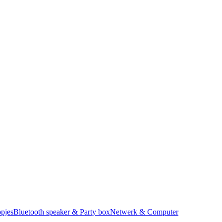
pjes
Bluetooth speaker & Party box
Netwerk & Computer