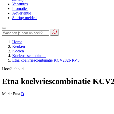
Vacatures
Promoties
Advertentie
Storing melden
Home
Keuken
Koelen
Koel/vriescombinatie
Etna koelvriescombinatie KCV282NRVS
Hoofdinhoud
Etna koelvriescombinatie KC
Merk: Etna
D