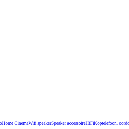
o
Home Cinema
Wifi speaker
Speaker accessoire
HiFi
Koptelefoon, oordo