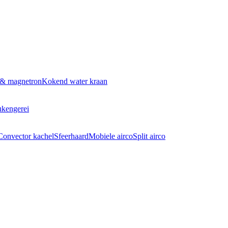
 & magnetron
Kokend water kraan
kengerei
Convector kachel
Sfeerhaard
Mobiele airco
Split airco