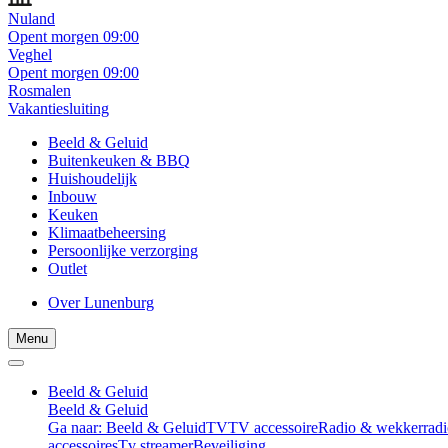
Nuland
Opent morgen 09:00
Veghel
Opent morgen 09:00
Rosmalen
Vakantiesluiting
Beeld & Geluid
Buitenkeuken & BBQ
Huishoudelijk
Inbouw
Keuken
Klimaatbeheersing
Persoonlijke verzorging
Outlet
Over Lunenburg
Menu
Beeld & Geluid
Beeld & Geluid
Ga naar: Beeld & Geluid
TV
TV accessoire
Radio & wekkerradi
accessoires
Tv streamer
Beveiliging