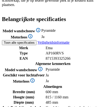
schouwkap, die je op iedere gewenste plek in je keuken kunt
plaatsen.
Belangrijkste specificaties
Pyramide
Model wandschouw
Ja
Motorloos
Veiligheidsinformatie
Toon alle specificaties
Merk
Etna
Type
AP160RVS
EAN
8715393325266
Algemene kenmerken
Pyramide
Model wandschouw
Geschikt voor luchtafvoer
Ja
Ja
Motorloos
Afmetingen
Breedte (mm)
600 mm
Hoogte (mm)
815 / 1160 mm
Diepte (mm)
485 mm