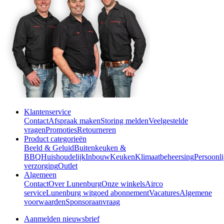
Klantenservice
Contact
Afspraak maken
Storing melden
Veelgestelde
vragen
Promoties
Retourneren
Product categorieën
Beeld & Geluid
Buitenkeuken &
BBQ
Huishoudelijk
Inbouw
Keuken
Klimaatbeheersing
Persoonli
verzorging
Outlet
Algemeen
Contact
Over Lunenburg
Onze winkels
Airco
service
Lunenburg witgoed abonnement
Vacatures
Algemene
voorwaarden
Sponsoraanvraag
Aanmelden nieuwsbrief