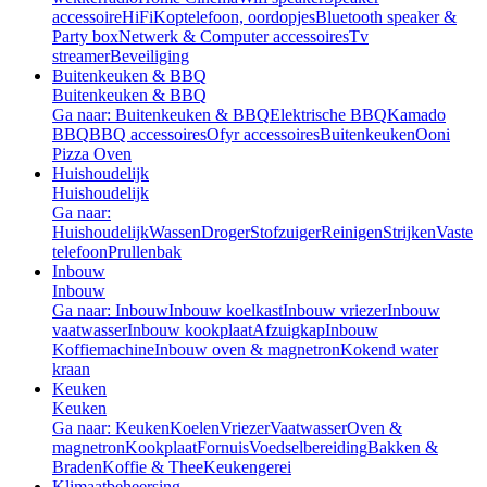
accessoire
HiFi
Koptelefoon, oordopjes
Bluetooth speaker &
Party box
Netwerk & Computer accessoires
Tv
streamer
Beveiliging
Buitenkeuken & BBQ
Buitenkeuken & BBQ
Ga naar: Buitenkeuken & BBQ
Elektrische BBQ
Kamado
BBQ
BBQ accessoires
Ofyr accessoires
Buitenkeuken
Ooni
Pizza Oven
Huishoudelijk
Huishoudelijk
Ga naar:
Huishoudelijk
Wassen
Droger
Stofzuiger
Reinigen
Strijken
Vaste
telefoon
Prullenbak
Inbouw
Inbouw
Ga naar: Inbouw
Inbouw koelkast
Inbouw vriezer
Inbouw
vaatwasser
Inbouw kookplaat
Afzuigkap
Inbouw
Koffiemachine
Inbouw oven & magnetron
Kokend water
kraan
Keuken
Keuken
Ga naar: Keuken
Koelen
Vriezer
Vaatwasser
Oven &
magnetron
Kookplaat
Fornuis
Voedselbereiding
Bakken &
Braden
Koffie & Thee
Keukengerei
Klimaatbeheersing