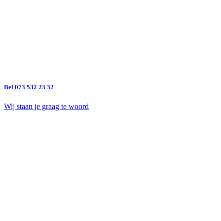
Bel 073 532 23 32
Wij staan je graag te woord