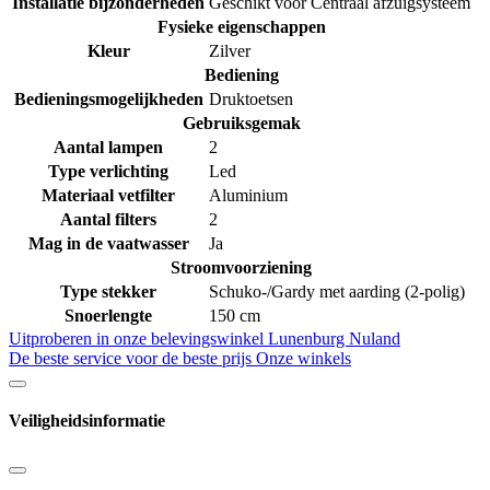
Installatie bijzonderheden
Geschikt voor Centraal afzuigsysteem
Fysieke eigenschappen
Kleur
Zilver
Bediening
Bedieningsmogelijkheden
Druktoetsen
Gebruiksgemak
Aantal lampen
2
Type verlichting
Led
Materiaal vetfilter
Aluminium
Aantal filters
2
Mag in de vaatwasser
Ja
Stroomvoorziening
Type stekker
Schuko-/Gardy met aarding (2-polig)
Snoerlengte
150 cm
Uitproberen in onze belevingswinkel
Lunenburg Nuland
De beste service voor de beste prijs
Onze winkels
Veiligheidsinformatie