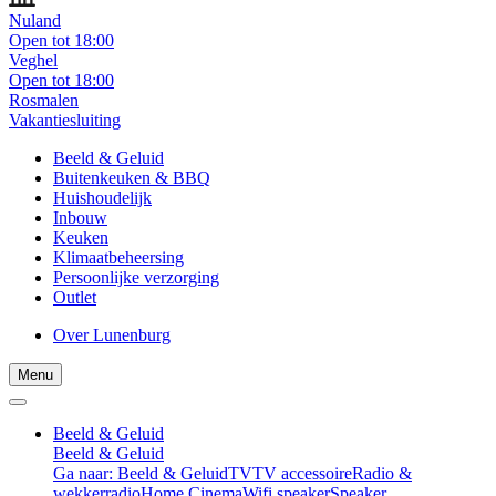
Nuland
Open tot 18:00
Veghel
Open tot 18:00
Rosmalen
Vakantiesluiting
Beeld & Geluid
Buitenkeuken & BBQ
Huishoudelijk
Inbouw
Keuken
Klimaatbeheersing
Persoonlijke verzorging
Outlet
Over Lunenburg
Menu
Beeld & Geluid
Beeld & Geluid
Ga naar: Beeld & Geluid
TV
TV accessoire
Radio &
wekkerradio
Home Cinema
Wifi speaker
Speaker