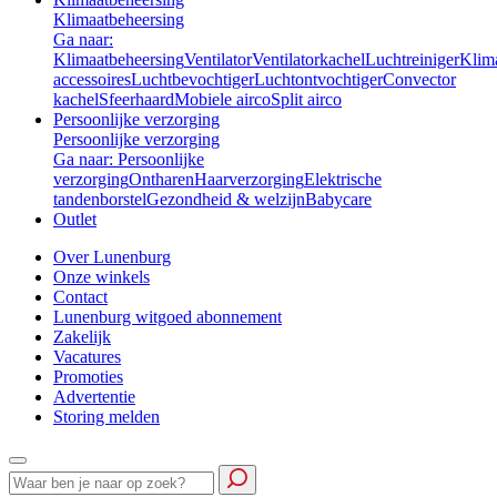
Klimaatbeheersing
Ga naar:
Klimaatbeheersing
Ventilator
Ventilatorkachel
Luchtreiniger
Klim
accessoires
Luchtbevochtiger
Luchtontvochtiger
Convector
kachel
Sfeerhaard
Mobiele airco
Split airco
Persoonlijke verzorging
Persoonlijke verzorging
Ga naar: Persoonlijke
verzorging
Ontharen
Haarverzorging
Elektrische
tandenborstel
Gezondheid & welzijn
Babycare
Outlet
Over Lunenburg
Onze winkels
Contact
Lunenburg witgoed abonnement
Zakelijk
Vacatures
Promoties
Advertentie
Storing melden