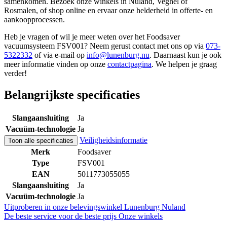
samenkomen. Bezoek onze winkels in Nuland, Veghel of
Rosmalen, of shop online en ervaar onze helderheid in offerte- en
aankoopprocessen.
Heb je vragen of wil je meer weten over het Foodsaver
vacuumsysteem FSV001? Neem gerust contact met ons op via
073-
5322332
of via e-mail op
info@lunenburg.nu
. Daarnaast kun je ook
meer informatie vinden op onze
contactpagina
. We helpen je graag
verder!
Belangrijkste specificaties
Slangaansluiting
Ja
Vacuüm-technologie
Ja
Veiligheidsinformatie
Toon alle specificaties
Merk
Foodsaver
Type
FSV001
EAN
5011773055055
Slangaansluiting
Ja
Vacuüm-technologie
Ja
Uitproberen in onze belevingswinkel
Lunenburg Nuland
De beste service voor de beste prijs
Onze winkels