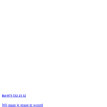
Bel 073 532 23 32
Wij staan je graag te woord