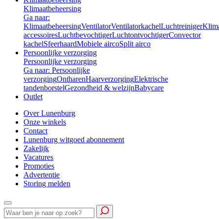
Klimaatbeheersing
Ga naar:
Klimaatbeheersing
Ventilator
Ventilatorkachel
Luchtreiniger
Klim
accessoires
Luchtbevochtiger
Luchtontvochtiger
Convector
kachel
Sfeerhaard
Mobiele airco
Split airco
Persoonlijke verzorging
Persoonlijke verzorging
Ga naar: Persoonlijke
verzorging
Ontharen
Haarverzorging
Elektrische
tandenborstel
Gezondheid & welzijn
Babycare
Outlet
Over Lunenburg
Onze winkels
Contact
Lunenburg witgoed abonnement
Zakelijk
Vacatures
Promoties
Advertentie
Storing melden