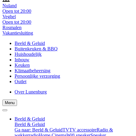
Nuland
Open tot 20:00
Veghel
Open tot 20:00
Rosmalen
Vakantiesluiting
Beeld & Geluid
Buitenkeuken & BBQ
Huishoudelijk
Inbouw
Keuken
Klimaatbeheersing
Persoonlijke verzorging
Outlet
Over Lunenburg
Menu
Beeld & Geluid
Beeld & Geluid
Ga naar: Beeld & Geluid
TV
TV accessoire
Radio &
wekkerradio
Home Cinema
Wifi speaker
Speaker