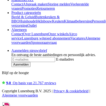
Contact
Afspraak maken
Storing melden
Veelgestelde
vragen
Promoties
Retourneren
Product categorieën
Beeld & Geluid
Buitenkeuken &
BBQ
Huishoudelijk
Inbouw
Keuken
Klimaatbeheersing
Persoonli
verzorging
Outlet
Algemeen
Contact
Over Lunenburg
Onze winkels
Airco
service
Lunenburg witgoed abonnement
Vacatures
Algemene
voorwaarden
Sponsoraanvraag
Aanmelden nieuwsbrief
En ontvang de beste aanbiedingen en persoonlijk advies.
E-mailadres
Aanmelden
Blijf op de hoogte
9,0
Op basis van 21.767 reviews
Copyright Lunenburg B.V. 2025 |
Privacy & cookiebeleid
|
Algemene voorwaarden