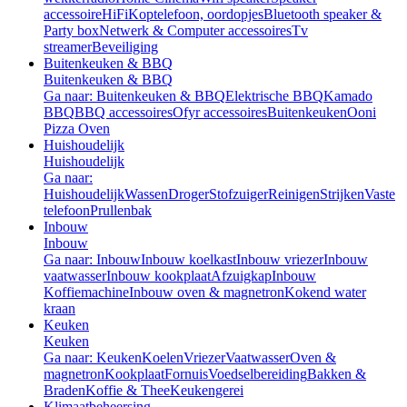
accessoire
HiFi
Koptelefoon, oordopjes
Bluetooth speaker &
Party box
Netwerk & Computer accessoires
Tv
streamer
Beveiliging
Buitenkeuken & BBQ
Buitenkeuken & BBQ
Ga naar: Buitenkeuken & BBQ
Elektrische BBQ
Kamado
BBQ
BBQ accessoires
Ofyr accessoires
Buitenkeuken
Ooni
Pizza Oven
Huishoudelijk
Huishoudelijk
Ga naar:
Huishoudelijk
Wassen
Droger
Stofzuiger
Reinigen
Strijken
Vaste
telefoon
Prullenbak
Inbouw
Inbouw
Ga naar: Inbouw
Inbouw koelkast
Inbouw vriezer
Inbouw
vaatwasser
Inbouw kookplaat
Afzuigkap
Inbouw
Koffiemachine
Inbouw oven & magnetron
Kokend water
kraan
Keuken
Keuken
Ga naar: Keuken
Koelen
Vriezer
Vaatwasser
Oven &
magnetron
Kookplaat
Fornuis
Voedselbereiding
Bakken &
Braden
Koffie & Thee
Keukengerei
Klimaatbeheersing