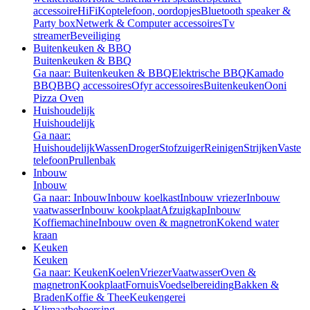
accessoire
HiFi
Koptelefoon, oordopjes
Bluetooth speaker &
Party box
Netwerk & Computer accessoires
Tv
streamer
Beveiliging
Buitenkeuken & BBQ
Buitenkeuken & BBQ
Ga naar: Buitenkeuken & BBQ
Elektrische BBQ
Kamado
BBQ
BBQ accessoires
Ofyr accessoires
Buitenkeuken
Ooni
Pizza Oven
Huishoudelijk
Huishoudelijk
Ga naar:
Huishoudelijk
Wassen
Droger
Stofzuiger
Reinigen
Strijken
Vaste
telefoon
Prullenbak
Inbouw
Inbouw
Ga naar: Inbouw
Inbouw koelkast
Inbouw vriezer
Inbouw
vaatwasser
Inbouw kookplaat
Afzuigkap
Inbouw
Koffiemachine
Inbouw oven & magnetron
Kokend water
kraan
Keuken
Keuken
Ga naar: Keuken
Koelen
Vriezer
Vaatwasser
Oven &
magnetron
Kookplaat
Fornuis
Voedselbereiding
Bakken &
Braden
Koffie & Thee
Keukengerei
Klimaatbeheersing