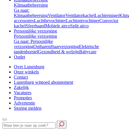
Klimaatbeheersing
Ga naar:
Klimaatbeheersing
Ventilator
Ventilatorkachel
Luchtreiniger
Klim
accessoires
Luchtbevochtiger
Luchtontvochtiger
Convector
kachel
Sfeerhaard
Mobiele airco
Split airco
Persoonlijke verzorging
Persoonlijke verzorging
Ga naar: Persoonlijke
verzorging
Ontharen
Haarverzorging
Elektrische
tandenborstel
Gezondheid & welzijn
Babycare
Outlet
Over Lunenburg
Onze winkels
Contact
Lunenburg witgoed abonnement
Zakelijk
Vacatures
Promoties
Advertentie
Storing melden