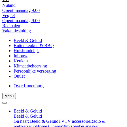
Nuland
Opent maandag 9:00
Veghel
Opent maandag 9:00
Rosmalen
Vakantiesluiting
Beeld & Geluid
Buitenkeuken & BBQ
Huishoudelijk
Inbouw
Keuken
Klimaatbeheersing
Persoonlijke verzorging
Outlet
Over Lunenburg
Menu
Beeld & Geluid
Beeld & Geluid
Ga naar: Beeld & Geluid
TV
TV accessoire
Radio &
wekkerradio
Home Cinema
Wifi speaker
Speaker