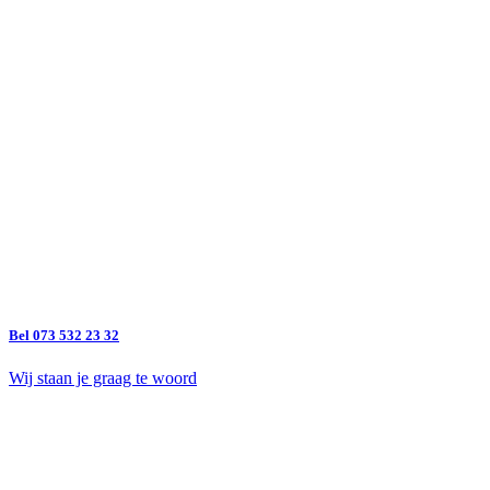
Bel 073 532 23 32
Wij staan je graag te woord