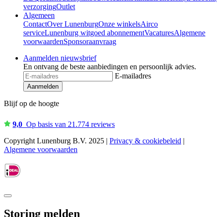
verzorging
Outlet
Algemeen
Contact
Over Lunenburg
Onze winkels
Airco
service
Lunenburg witgoed abonnement
Vacatures
Algemene
voorwaarden
Sponsoraanvraag
Aanmelden nieuwsbrief
En ontvang de beste aanbiedingen en persoonlijk advies.
E-mailadres
Aanmelden
Blijf op de hoogte
9,0
Op basis van 21.774 reviews
Copyright Lunenburg B.V. 2025 |
Privacy & cookiebeleid
|
Algemene voorwaarden
Storing melden