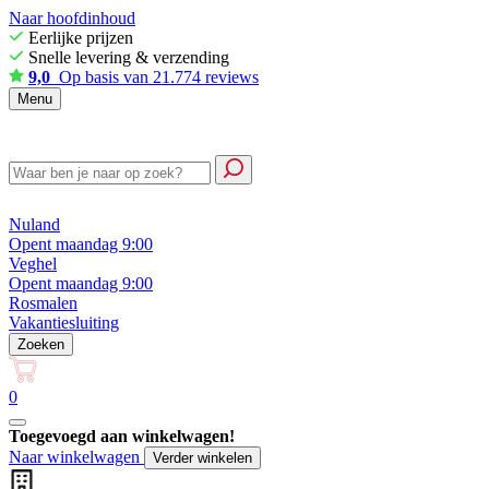
Naar hoofdinhoud
Eerlijke prijzen
Snelle levering & verzending
9,0
Op basis van 21.774 reviews
Menu
Nuland
Opent maandag 9:00
Veghel
Opent maandag 9:00
Rosmalen
Vakantiesluiting
Zoeken
0
Toegevoegd aan winkelwagen!
Naar winkelwagen
Verder winkelen