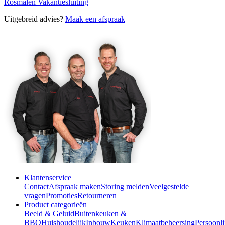
Rosmalen
Vakantiesluiting
Uitgebreid advies?
Maak een afspraak
Klantenservice
Contact
Afspraak maken
Storing melden
Veelgestelde
vragen
Promoties
Retourneren
Product categorieën
Beeld & Geluid
Buitenkeuken &
BBQ
Huishoudelijk
Inbouw
Keuken
Klimaatbeheersing
Persoonli