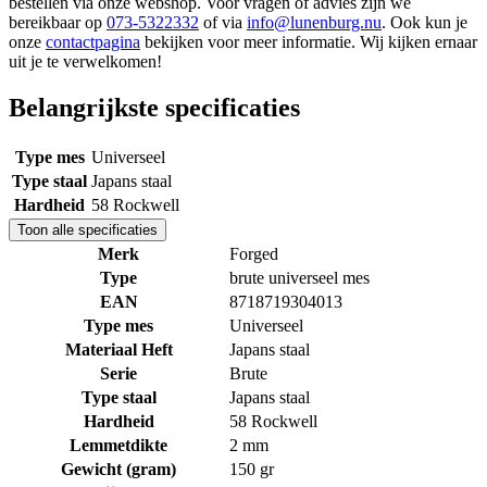
bestellen via onze webshop. Voor vragen of advies zijn we
bereikbaar op
073-5322332
of via
info@lunenburg.nu
. Ook kun je
onze
contactpagina
bekijken voor meer informatie. Wij kijken ernaar
uit je te verwelkomen!
Belangrijkste specificaties
Type mes
Universeel
Type staal
Japans staal
Hardheid
58 Rockwell
Toon alle specificaties
Merk
Forged
Type
brute universeel mes
EAN
8718719304013
Type mes
Universeel
Materiaal Heft
Japans staal
Serie
Brute
Type staal
Japans staal
Hardheid
58 Rockwell
Lemmetdikte
2 mm
Gewicht (gram)
150 gr