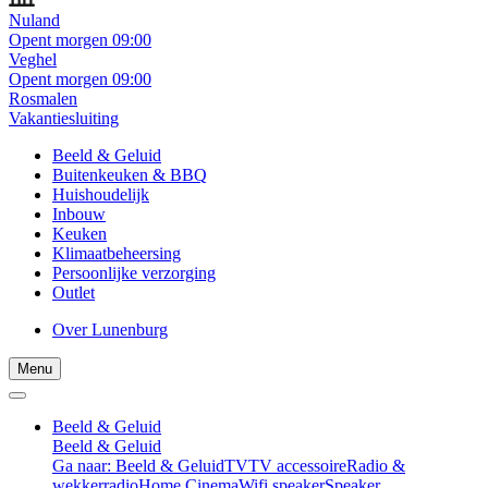
Nuland
Opent morgen 09:00
Veghel
Opent morgen 09:00
Rosmalen
Vakantiesluiting
Beeld & Geluid
Buitenkeuken & BBQ
Huishoudelijk
Inbouw
Keuken
Klimaatbeheersing
Persoonlijke verzorging
Outlet
Over Lunenburg
Menu
Beeld & Geluid
Beeld & Geluid
Ga naar: Beeld & Geluid
TV
TV accessoire
Radio &
wekkerradio
Home Cinema
Wifi speaker
Speaker