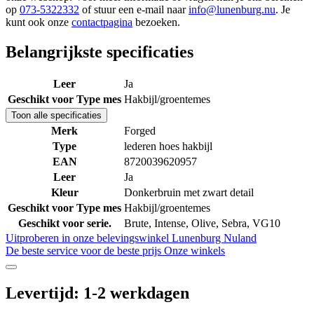
op
073-5322332
of stuur een e-mail naar
info@lunenburg.nu
. Je
kunt ook onze
contactpagina
bezoeken.
Belangrijkste specificaties
Leer
Ja
Geschikt voor Type mes
Hakbijl/groentemes
Toon alle specificaties
Merk
Forged
Type
lederen hoes hakbijl
EAN
8720039620957
Leer
Ja
Kleur
Donkerbruin met zwart detail
Geschikt voor Type mes
Hakbijl/groentemes
Geschikt voor serie.
Brute, Intense, Olive, Sebra, VG10
Uitproberen in onze belevingswinkel
Lunenburg Nuland
De beste service voor de beste prijs
Onze winkels
Levertijd: 1-2 werkdagen