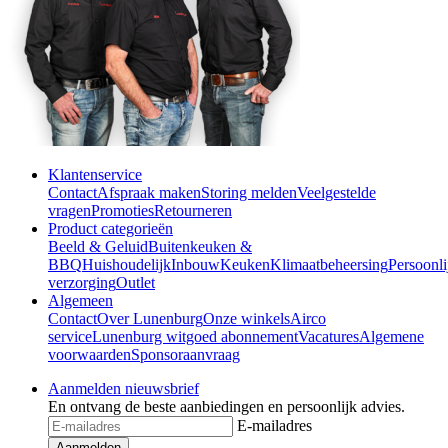
Klantenservice
Contact
Afspraak maken
Storing melden
Veelgestelde
vragen
Promoties
Retourneren
Product categorieën
Beeld & Geluid
Buitenkeuken &
BBQ
Huishoudelijk
Inbouw
Keuken
Klimaatbeheersing
Persoonli
verzorging
Outlet
Algemeen
Contact
Over Lunenburg
Onze winkels
Airco
service
Lunenburg witgoed abonnement
Vacatures
Algemene
voorwaarden
Sponsoraanvraag
Aanmelden nieuwsbrief
En ontvang de beste aanbiedingen en persoonlijk advies.
E-mailadres
Aanmelden