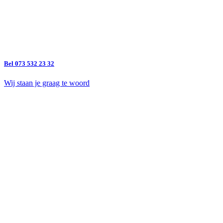
Bel 073 532 23 32
Wij staan je graag te woord