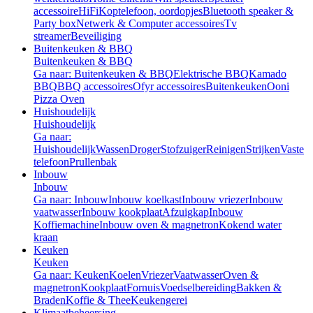
accessoire
HiFi
Koptelefoon, oordopjes
Bluetooth speaker &
Party box
Netwerk & Computer accessoires
Tv
streamer
Beveiliging
Buitenkeuken & BBQ
Buitenkeuken & BBQ
Ga naar: Buitenkeuken & BBQ
Elektrische BBQ
Kamado
BBQ
BBQ accessoires
Ofyr accessoires
Buitenkeuken
Ooni
Pizza Oven
Huishoudelijk
Huishoudelijk
Ga naar:
Huishoudelijk
Wassen
Droger
Stofzuiger
Reinigen
Strijken
Vaste
telefoon
Prullenbak
Inbouw
Inbouw
Ga naar: Inbouw
Inbouw koelkast
Inbouw vriezer
Inbouw
vaatwasser
Inbouw kookplaat
Afzuigkap
Inbouw
Koffiemachine
Inbouw oven & magnetron
Kokend water
kraan
Keuken
Keuken
Ga naar: Keuken
Koelen
Vriezer
Vaatwasser
Oven &
magnetron
Kookplaat
Fornuis
Voedselbereiding
Bakken &
Braden
Koffie & Thee
Keukengerei
Klimaatbeheersing