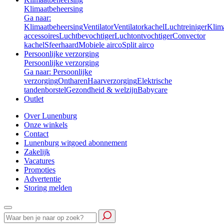
Klimaatbeheersing
Ga naar:
Klimaatbeheersing
Ventilator
Ventilatorkachel
Luchtreiniger
Klim
accessoires
Luchtbevochtiger
Luchtontvochtiger
Convector
kachel
Sfeerhaard
Mobiele airco
Split airco
Persoonlijke verzorging
Persoonlijke verzorging
Ga naar: Persoonlijke
verzorging
Ontharen
Haarverzorging
Elektrische
tandenborstel
Gezondheid & welzijn
Babycare
Outlet
Over Lunenburg
Onze winkels
Contact
Lunenburg witgoed abonnement
Zakelijk
Vacatures
Promoties
Advertentie
Storing melden