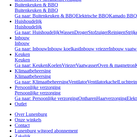
Buitenkeuken & BBQ
Buitenkeuken & BBQ
Ga naar: Buitenkeuken & BBQ
Elektrische BBQ
Kamado BBQ
Huishoudelijk
Huishoudelijk
Ga naar: Huishoudelijk
Wassen
Droger
Stofzuiger
Reinigen
Strijk
Inbouw
Inbouw
Ga naar: Inbouw
Inbouw koelkast
Inbouw vriezer
Inbouw vaatw
Keuken
Keuken
Ga naar: Keuken
Koelen
Vriezer
Vaatwasser
Oven & magnetron
Klimaatbeheersing
Klimaatbeheersing
Ga naar: Klimaatbeheersing
Ventilator
Ventilatorkachel
Luchtrein
Persoonlijke verzorging
Persoonlijke verzorging
Ga naar: Persoonlijke verzorging
Ontharen
Haarverzorging
Elekt
Outlet
Over Lunenburg
Onze winkels
Contact
Lunenburg witgoed abonnement
Zakelijk