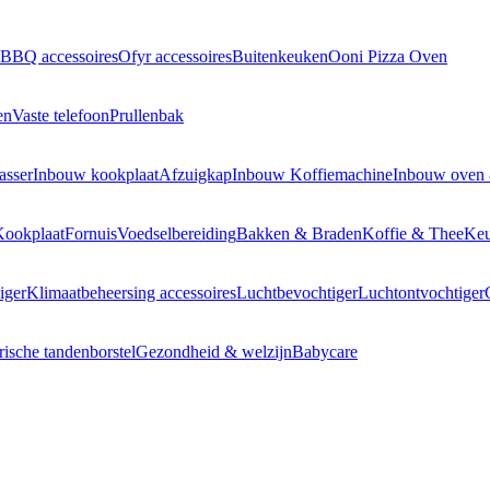
BBQ accessoires
Ofyr accessoires
Buitenkeuken
Ooni Pizza Oven
en
Vaste telefoon
Prullenbak
asser
Inbouw kookplaat
Afzuigkap
Inbouw Koffiemachine
Inbouw oven
Kookplaat
Fornuis
Voedselbereiding
Bakken & Braden
Koffie & Thee
Keu
iger
Klimaatbeheersing accessoires
Luchtbevochtiger
Luchtontvochtiger
rische tandenborstel
Gezondheid & welzijn
Babycare