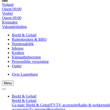
Nuland
Opent 09:00
Veghel
Opent 09:00
Rosmalen
Vakantiesluiting
Beeld & Geluid
Buitenkeuken & BBQ
Huishoudelijk
Inbouw
Keuken
Klimaatbeheersing
Persoonlijke verzorging
Outlet
Over Lunenburg
Menu
Beeld & Geluid
Beeld & Geluid
Ga naar: Beeld & Geluid
TV
TV accessoire
Radio & wekkerradi
accessoires
Tv streamer
Beveiliging