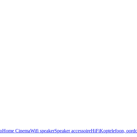
o
Home Cinema
Wifi speaker
Speaker accessoire
HiFi
Koptelefoon, oordo