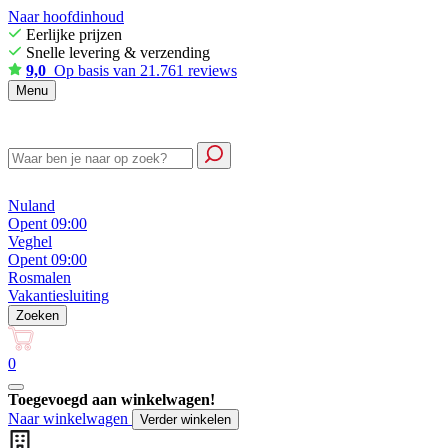
Naar hoofdinhoud
Eerlijke prijzen
Snelle levering & verzending
9,0
Op basis van 21.761 reviews
Menu
Nuland
Opent 09:00
Veghel
Opent 09:00
Rosmalen
Vakantiesluiting
Zoeken
0
Toegevoegd aan winkelwagen!
Naar winkelwagen
Verder winkelen