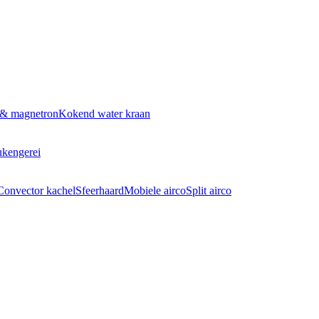
 & magnetron
Kokend water kraan
kengerei
Convector kachel
Sfeerhaard
Mobiele airco
Split airco