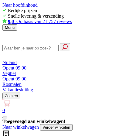
Naar hoofdinhoud
Eerlijke prijzen
Snelle levering & verzending
9,0
Op basis van 21.757 reviews
Menu
Nuland
Opent 09:00
Veghel
Opent 09:00
Rosmalen
Vakantiesluiting
Zoeken
0
Toegevoegd aan winkelwagen!
Naar winkelwagen
Verder winkelen