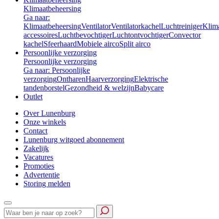
Klimaatbeheersing
Ga naar:
Klimaatbeheersing
Ventilator
Ventilatorkachel
Luchtreiniger
Klim
accessoires
Luchtbevochtiger
Luchtontvochtiger
Convector
kachel
Sfeerhaard
Mobiele airco
Split airco
Persoonlijke verzorging
Persoonlijke verzorging
Ga naar: Persoonlijke
verzorging
Ontharen
Haarverzorging
Elektrische
tandenborstel
Gezondheid & welzijn
Babycare
Outlet
Over Lunenburg
Onze winkels
Contact
Lunenburg witgoed abonnement
Zakelijk
Vacatures
Promoties
Advertentie
Storing melden