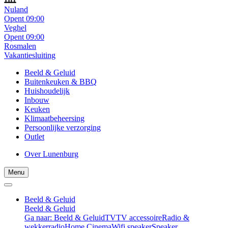
Nuland
Opent 09:00
Veghel
Opent 09:00
Rosmalen
Vakantiesluiting
Beeld & Geluid
Buitenkeuken & BBQ
Huishoudelijk
Inbouw
Keuken
Klimaatbeheersing
Persoonlijke verzorging
Outlet
Over Lunenburg
Menu
Beeld & Geluid
Beeld & Geluid
Ga naar: Beeld & Geluid
TV
TV accessoire
Radio &
wekkerradio
Home Cinema
Wifi speaker
Speaker