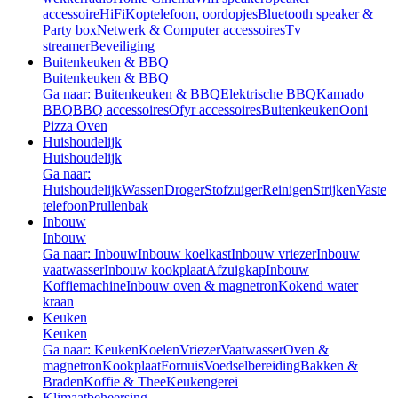
accessoire
HiFi
Koptelefoon, oordopjes
Bluetooth speaker &
Party box
Netwerk & Computer accessoires
Tv
streamer
Beveiliging
Buitenkeuken & BBQ
Buitenkeuken & BBQ
Ga naar: Buitenkeuken & BBQ
Elektrische BBQ
Kamado
BBQ
BBQ accessoires
Ofyr accessoires
Buitenkeuken
Ooni
Pizza Oven
Huishoudelijk
Huishoudelijk
Ga naar:
Huishoudelijk
Wassen
Droger
Stofzuiger
Reinigen
Strijken
Vaste
telefoon
Prullenbak
Inbouw
Inbouw
Ga naar: Inbouw
Inbouw koelkast
Inbouw vriezer
Inbouw
vaatwasser
Inbouw kookplaat
Afzuigkap
Inbouw
Koffiemachine
Inbouw oven & magnetron
Kokend water
kraan
Keuken
Keuken
Ga naar: Keuken
Koelen
Vriezer
Vaatwasser
Oven &
magnetron
Kookplaat
Fornuis
Voedselbereiding
Bakken &
Braden
Koffie & Thee
Keukengerei
Klimaatbeheersing