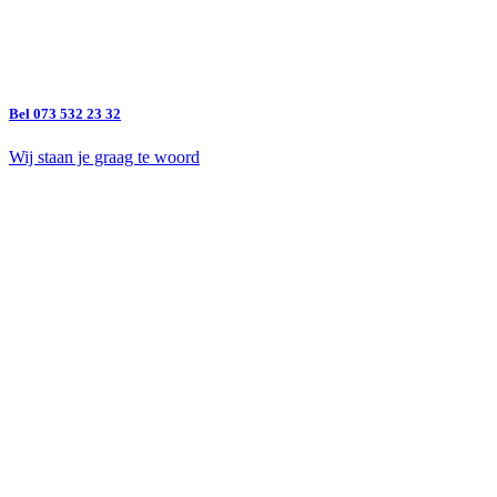
Bel 073 532 23 32
Wij staan je graag te woord