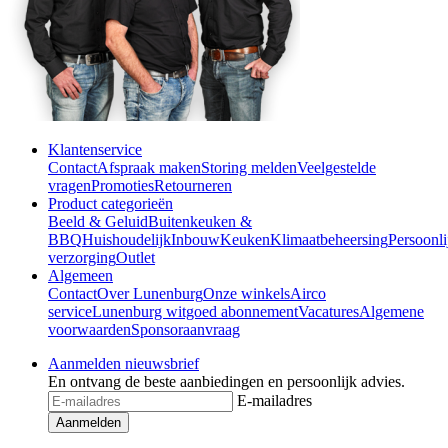
Klantenservice
Contact
Afspraak maken
Storing melden
Veelgestelde
vragen
Promoties
Retourneren
Product categorieën
Beeld & Geluid
Buitenkeuken &
BBQ
Huishoudelijk
Inbouw
Keuken
Klimaatbeheersing
Persoonli
verzorging
Outlet
Algemeen
Contact
Over Lunenburg
Onze winkels
Airco
service
Lunenburg witgoed abonnement
Vacatures
Algemene
voorwaarden
Sponsoraanvraag
Aanmelden nieuwsbrief
En ontvang de beste aanbiedingen en persoonlijk advies.
E-mailadres
Aanmelden