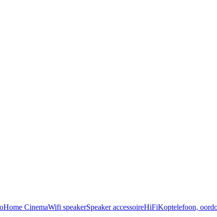
o
Home Cinema
Wifi speaker
Speaker accessoire
HiFi
Koptelefoon, oordo