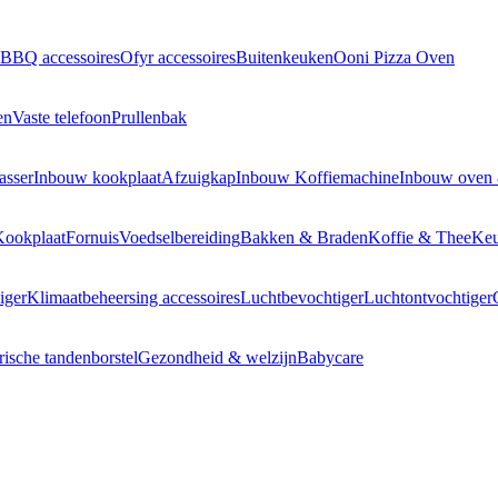
BBQ accessoires
Ofyr accessoires
Buitenkeuken
Ooni Pizza Oven
en
Vaste telefoon
Prullenbak
asser
Inbouw kookplaat
Afzuigkap
Inbouw Koffiemachine
Inbouw oven
Kookplaat
Fornuis
Voedselbereiding
Bakken & Braden
Koffie & Thee
Keu
iger
Klimaatbeheersing accessoires
Luchtbevochtiger
Luchtontvochtiger
rische tandenborstel
Gezondheid & welzijn
Babycare