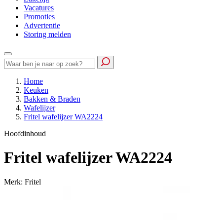
Vacatures
Promoties
Advertentie
Storing melden
Home
Keuken
Bakken & Braden
Wafelijzer
Fritel wafelijzer WA2224
Hoofdinhoud
Fritel wafelijzer WA2224
Merk: Fritel