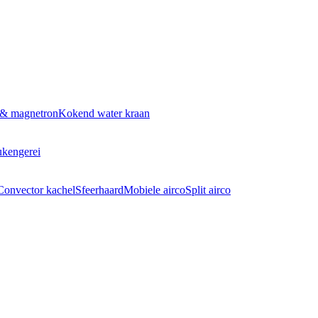
 & magnetron
Kokend water kraan
kengerei
Convector kachel
Sfeerhaard
Mobiele airco
Split airco