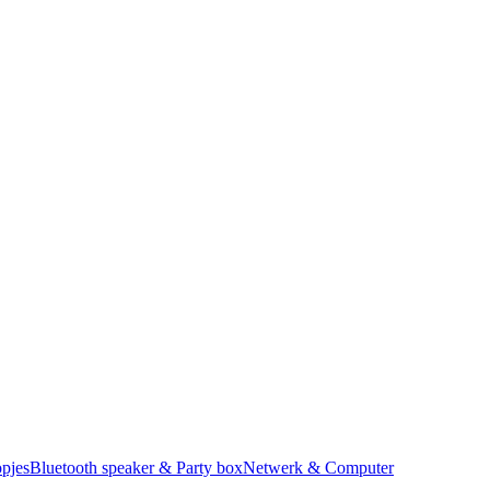
pjes
Bluetooth speaker & Party box
Netwerk & Computer