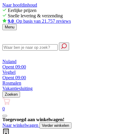
Naar hoofdinhoud
Eerlijke prijzen
Snelle levering & verzending
9,0
Op basis van 21.757 reviews
Menu
Nuland
Opent 09:00
Veghel
Opent 09:00
Rosmalen
Vakantiesluiting
Zoeken
0
Toegevoegd aan winkelwagen!
Naar winkelwagen
Verder winkelen