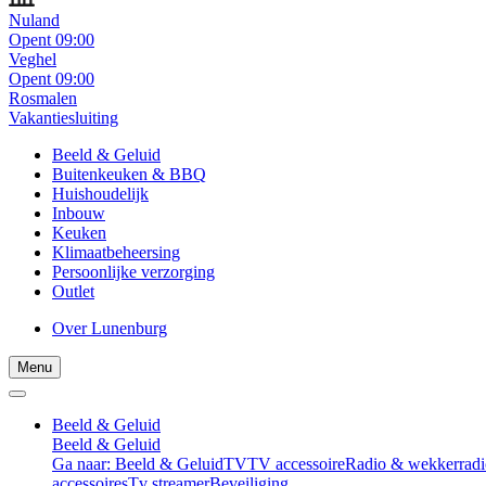
Nuland
Opent 09:00
Veghel
Opent 09:00
Rosmalen
Vakantiesluiting
Beeld & Geluid
Buitenkeuken & BBQ
Huishoudelijk
Inbouw
Keuken
Klimaatbeheersing
Persoonlijke verzorging
Outlet
Over Lunenburg
Menu
Beeld & Geluid
Beeld & Geluid
Ga naar: Beeld & Geluid
TV
TV accessoire
Radio & wekkerradi
accessoires
Tv streamer
Beveiliging