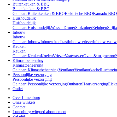
Buitenkeuken & BBQ
Buitenkeuken & BBQ
Ga naar: Buitenkeuken & BBQ
Elektrische BBQ
Kamado BBQ
Huishoudelijk
Huishoudelijk
Ga naar: Huishoudelijk
Wassen
Droger
Stofzuiger
Reinigen
Strijk
Inbouw
Inbouw
Ga naar: Inbouw
Inbouw koelkast
Inbouw vriezer
Inbouw vaatw
Keuken
Keuken
Ga naar: Keuken
Koelen
Vriezer
Vaatwasser
Oven & magnetron
Klimaatbeheersing
Klimaatbeheersing
Ga naar: Klimaatbeheersing
Ventilator
Ventilatorkachel
Luchtrein
Persoonlijke verzorging
Persoonlijke verzorging
Ga naar: Persoonlijke verzorging
Ontharen
Haarverzorging
Elekt
Outlet
Over Lunenburg
Onze winkels
Contact
Lunenburg witgoed abonnement
Zakelijk