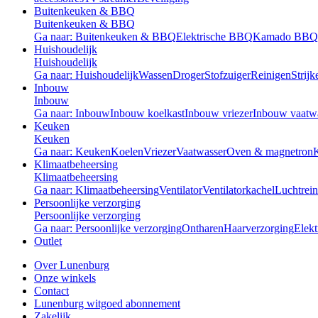
Buitenkeuken & BBQ
Buitenkeuken & BBQ
Ga naar: Buitenkeuken & BBQ
Elektrische BBQ
Kamado BBQ
Huishoudelijk
Huishoudelijk
Ga naar: Huishoudelijk
Wassen
Droger
Stofzuiger
Reinigen
Strijk
Inbouw
Inbouw
Ga naar: Inbouw
Inbouw koelkast
Inbouw vriezer
Inbouw vaatw
Keuken
Keuken
Ga naar: Keuken
Koelen
Vriezer
Vaatwasser
Oven & magnetron
Klimaatbeheersing
Klimaatbeheersing
Ga naar: Klimaatbeheersing
Ventilator
Ventilatorkachel
Luchtrein
Persoonlijke verzorging
Persoonlijke verzorging
Ga naar: Persoonlijke verzorging
Ontharen
Haarverzorging
Elekt
Outlet
Over Lunenburg
Onze winkels
Contact
Lunenburg witgoed abonnement
Zakelijk