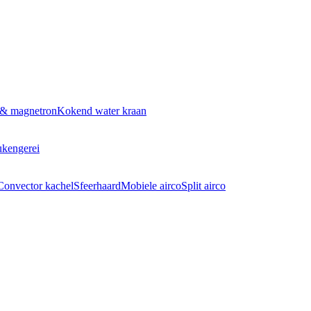
 & magnetron
Kokend water kraan
kengerei
Convector kachel
Sfeerhaard
Mobiele airco
Split airco