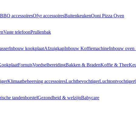
BBQ accessoires
Ofyr accessoires
Buitenkeuken
Ooni Pizza Oven
en
Vaste telefoon
Prullenbak
asser
Inbouw kookplaat
Afzuigkap
Inbouw Koffiemachine
Inbouw oven
Kookplaat
Fornuis
Voedselbereiding
Bakken & Braden
Koffie & Thee
Keu
iger
Klimaatbeheersing accessoires
Luchtbevochtiger
Luchtontvochtiger
rische tandenborstel
Gezondheid & welzijn
Babycare