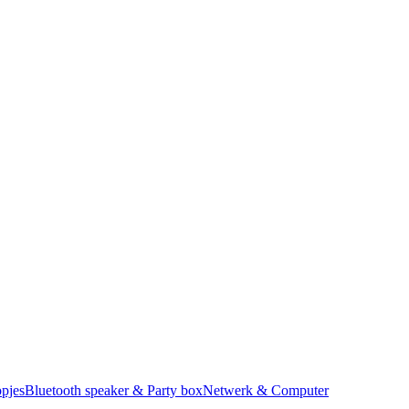
pjes
Bluetooth speaker & Party box
Netwerk & Computer