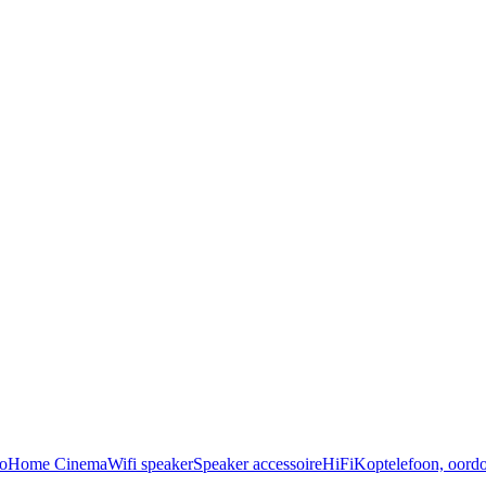
o
Home Cinema
Wifi speaker
Speaker accessoire
HiFi
Koptelefoon, oordo