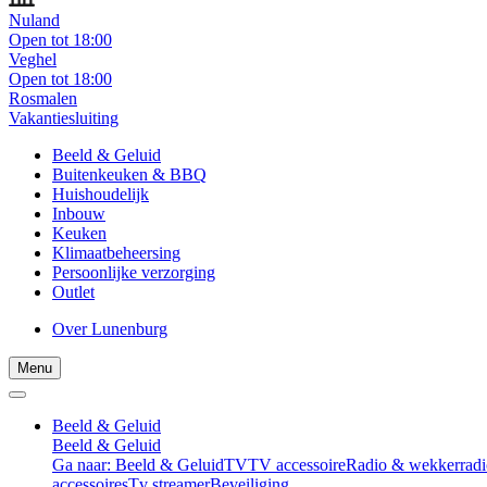
Nuland
Open tot 18:00
Veghel
Open tot 18:00
Rosmalen
Vakantiesluiting
Beeld & Geluid
Buitenkeuken & BBQ
Huishoudelijk
Inbouw
Keuken
Klimaatbeheersing
Persoonlijke verzorging
Outlet
Over Lunenburg
Menu
Beeld & Geluid
Beeld & Geluid
Ga naar: Beeld & Geluid
TV
TV accessoire
Radio & wekkerradi
accessoires
Tv streamer
Beveiliging