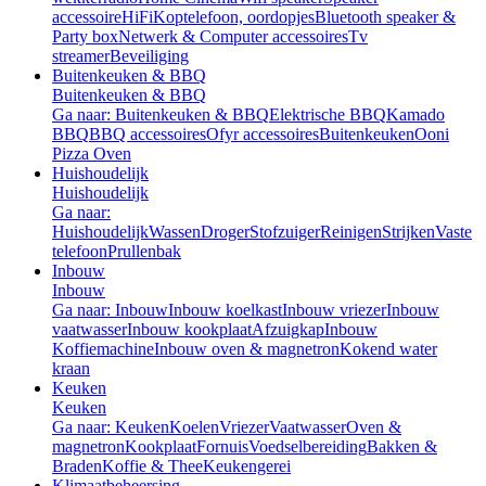
accessoire
HiFi
Koptelefoon, oordopjes
Bluetooth speaker &
Party box
Netwerk & Computer accessoires
Tv
streamer
Beveiliging
Buitenkeuken & BBQ
Buitenkeuken & BBQ
Ga naar: Buitenkeuken & BBQ
Elektrische BBQ
Kamado
BBQ
BBQ accessoires
Ofyr accessoires
Buitenkeuken
Ooni
Pizza Oven
Huishoudelijk
Huishoudelijk
Ga naar:
Huishoudelijk
Wassen
Droger
Stofzuiger
Reinigen
Strijken
Vaste
telefoon
Prullenbak
Inbouw
Inbouw
Ga naar: Inbouw
Inbouw koelkast
Inbouw vriezer
Inbouw
vaatwasser
Inbouw kookplaat
Afzuigkap
Inbouw
Koffiemachine
Inbouw oven & magnetron
Kokend water
kraan
Keuken
Keuken
Ga naar: Keuken
Koelen
Vriezer
Vaatwasser
Oven &
magnetron
Kookplaat
Fornuis
Voedselbereiding
Bakken &
Braden
Koffie & Thee
Keukengerei
Klimaatbeheersing