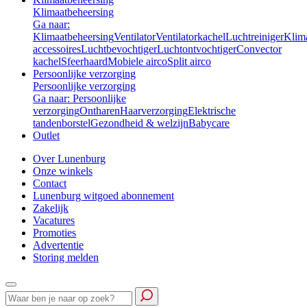
Klimaatbeheersing
Ga naar:
Klimaatbeheersing
Ventilator
Ventilatorkachel
Luchtreiniger
Klim
accessoires
Luchtbevochtiger
Luchtontvochtiger
Convector
kachel
Sfeerhaard
Mobiele airco
Split airco
Persoonlijke verzorging
Persoonlijke verzorging
Ga naar: Persoonlijke
verzorging
Ontharen
Haarverzorging
Elektrische
tandenborstel
Gezondheid & welzijn
Babycare
Outlet
Over Lunenburg
Onze winkels
Contact
Lunenburg witgoed abonnement
Zakelijk
Vacatures
Promoties
Advertentie
Storing melden