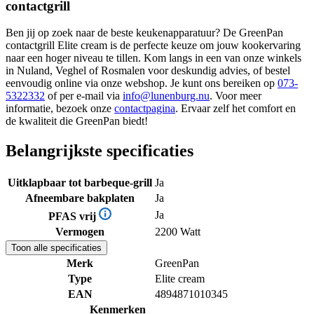
contactgrill
Ben jij op zoek naar de beste keukenapparatuur? De GreenPan
contactgrill Elite cream is de perfecte keuze om jouw kookervaring
naar een hoger niveau te tillen. Kom langs in een van onze winkels
in Nuland, Veghel of Rosmalen voor deskundig advies, of bestel
eenvoudig online via onze webshop. Je kunt ons bereiken op
073-
5322332
of per e-mail via
info@lunenburg.nu
. Voor meer
informatie, bezoek onze
contactpagina
. Ervaar zelf het comfort en
de kwaliteit die GreenPan biedt!
Belangrijkste specificaties
Uitklapbaar tot barbeque-grill
Ja
Afneembare bakplaten
Ja
Ja
PFAS vrij
Vermogen
2200 Watt
Toon alle specificaties
Merk
GreenPan
Type
Elite cream
EAN
4894871010345
Kenmerken