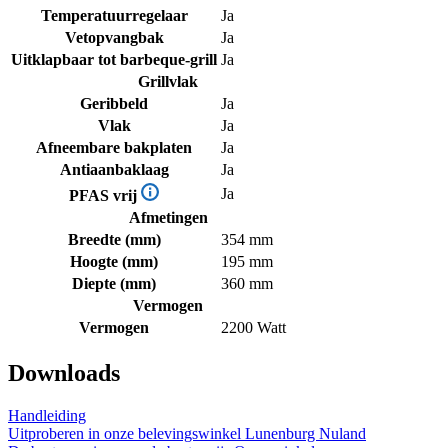
Temperatuurregelaar
Ja
Vetopvangbak
Ja
Uitklapbaar tot barbeque-grill
Ja
Grillvlak
Geribbeld
Ja
Vlak
Ja
Afneembare bakplaten
Ja
Antiaanbaklaag
Ja
Ja
PFAS vrij
Afmetingen
Breedte (mm)
354 mm
Hoogte (mm)
195 mm
Diepte (mm)
360 mm
Vermogen
Vermogen
2200 Watt
Downloads
Handleiding
Uitproberen in onze belevingswinkel
Lunenburg Nuland