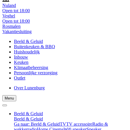
Nuland
Open tot 18:00
Veghel
Open tot 18:00
Rosmalen
Vakantiesluiting
Beeld & Geluid
Buitenkeuken & BBQ
Huishoudelijk
Inbouw
Keuken
Klimaatbeheersing
Persoonlijke verzorging
Outlet
Over Lunenburg
Menu
Beeld & Geluid
Beeld & Geluid
Ga naar: Beeld & Geluid
TV
TV accessoire
Radio &
wekkerradio
Home Cinema
Wifi speaker
Speaker