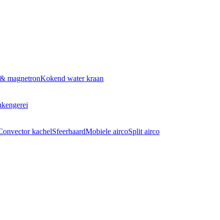
 & magnetron
Kokend water kraan
kengerei
Convector kachel
Sfeerhaard
Mobiele airco
Split airco