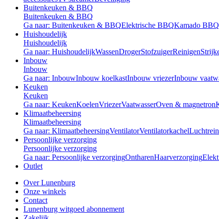
Buitenkeuken & BBQ
Buitenkeuken & BBQ
Ga naar: Buitenkeuken & BBQ
Elektrische BBQ
Kamado BBQ
Huishoudelijk
Huishoudelijk
Ga naar: Huishoudelijk
Wassen
Droger
Stofzuiger
Reinigen
Strijk
Inbouw
Inbouw
Ga naar: Inbouw
Inbouw koelkast
Inbouw vriezer
Inbouw vaatw
Keuken
Keuken
Ga naar: Keuken
Koelen
Vriezer
Vaatwasser
Oven & magnetron
Klimaatbeheersing
Klimaatbeheersing
Ga naar: Klimaatbeheersing
Ventilator
Ventilatorkachel
Luchtrein
Persoonlijke verzorging
Persoonlijke verzorging
Ga naar: Persoonlijke verzorging
Ontharen
Haarverzorging
Elekt
Outlet
Over Lunenburg
Onze winkels
Contact
Lunenburg witgoed abonnement
Zakelijk