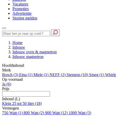
Vacatures
Promoties
Advertentie
Storing melden
Home
Inbouw
Inbouw oven & magnetron
Inbouw magnetron
Hoofdinhoud
Merk
Bosch
(3)
Etna
(1)
Miele
(1)
NEFF
(2)
Siemens
(10)
Smeg
(1)
Whirl
Op voorraad
Ja
(6)
Prijs
Inhoud (L)
Klein 25 tot 50 liter
(18)
Vermogen
750 Watt
(1)
800 Watt
(2)
900 Watt
(12)
1000 Watt
(3)