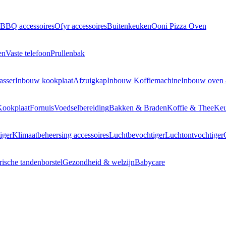
BBQ accessoires
Ofyr accessoires
Buitenkeuken
Ooni Pizza Oven
en
Vaste telefoon
Prullenbak
asser
Inbouw kookplaat
Afzuigkap
Inbouw Koffiemachine
Inbouw oven
Kookplaat
Fornuis
Voedselbereiding
Bakken & Braden
Koffie & Thee
Keu
iger
Klimaatbeheersing accessoires
Luchtbevochtiger
Luchtontvochtiger
rische tandenborstel
Gezondheid & welzijn
Babycare