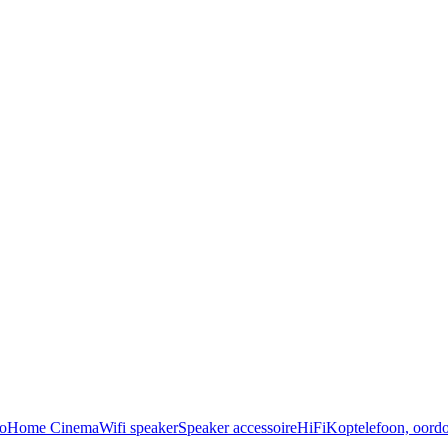
o
Home Cinema
Wifi speaker
Speaker accessoire
HiFi
Koptelefoon, oordo