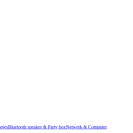
pjes
Bluetooth speaker & Party box
Netwerk & Computer