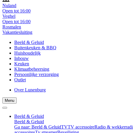
Nuland
Open tot 16:00
Veghel
Open tot 16:00
Rosmalen
Vakantiesluiting
Beeld & Geluid
Buitenkeuken & BBQ
Huishoudelijk
Inbouw
Keuken
Klimaatbeheersing
Persoonlijke verzorging
Outlet
Over Lunenburg
Menu
Beeld & Geluid
Beeld & Geluid
Ga naar: Beeld & Geluid
TV
TV accessoire
Radio & wekkerradi
accessoires
Tv streamer
Beveiliging