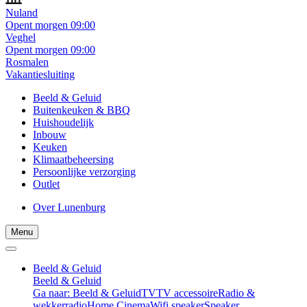
Nuland
Opent morgen 09:00
Veghel
Opent morgen 09:00
Rosmalen
Vakantiesluiting
Beeld & Geluid
Buitenkeuken & BBQ
Huishoudelijk
Inbouw
Keuken
Klimaatbeheersing
Persoonlijke verzorging
Outlet
Over Lunenburg
Menu
Beeld & Geluid
Beeld & Geluid
Ga naar: Beeld & Geluid
TV
TV accessoire
Radio &
wekkerradio
Home Cinema
Wifi speaker
Speaker