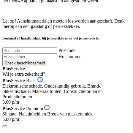
het nieuwe apparaat geplaatst en aangesloten wordt.
Let op! Aansluitmaterialen moeten los worden aangeschaft. Denk
hierbij aan een gasslang of perilexstekker.
Benieuwd of Installatiehulp bij je beschikbaar is? Vul je postcode in.
Postcode
Huisnummer
Check beschikbaarheid
Plus
Service
Wil je extra zekerheid?
Plus
Service Basis
Elektronische schade, Ondeskundig gebruik, Brand-/
bliksemschade, Materiaalfouten, Constructiefouten en
Productiefouten
3,00 p/m
Plus
Service Premium
Slijtage, Nalatigheid en Breuk van glaskeramiek
5,00 p/m