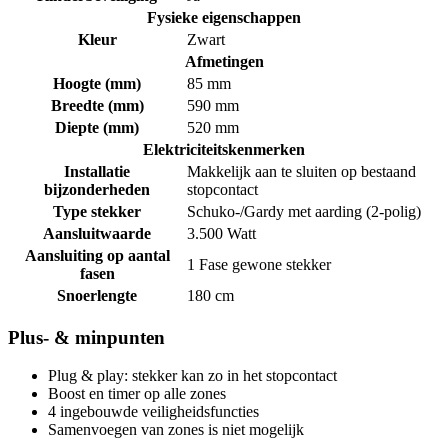
Fysieke eigenschappen
Kleur
Zwart
Afmetingen
Hoogte (mm)
85 mm
Breedte (mm)
590 mm
Diepte (mm)
520 mm
Elektriciteitskenmerken
Installatie
Makkelijk aan te sluiten op bestaand
bijzonderheden
stopcontact
Type stekker
Schuko-/Gardy met aarding (2-polig)
Aansluitwaarde
3.500 Watt
Aansluiting op aantal
1 Fase gewone stekker
fasen
Snoerlengte
180 cm
Plus- & minpunten
Plug & play: stekker kan zo in het stopcontact
Boost en timer op alle zones
4 ingebouwde veiligheidsfuncties
Samenvoegen van zones is niet mogelijk