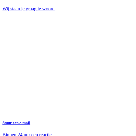
Wij staan je graag te woord
Stuur een e-mail
Binnen 24 uur een reactie