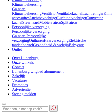
Klimaatbeheersing
Ga naar:
Klimaatbeheersing
Ventilator
Ventilatorkachel
Luchtreiniger
Klim
accessoires
Luchtbevochtiger
Luchtontvochtiger
Convector
kachel
Sfeerhaard
Mobiele airco
Split airco
Persoonlijke verzorging
Persoonlijke verzorging
Ga naar: Persoonlijke
verzorging
Ontharen
Haarverzorging
Elektrische
tandenborstel
Gezondheid & welzijn
Babycare
Outlet
Over Lunenburg
Onze winkels
Contact
Lunenburg witgoed abonnement
Zakelijk
Vacatures
Promoties
Advertentie
Storing melden