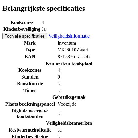
Belangrijkste specificaties
Kookzones
4
Kinderbeveiliging
Ja
Veiligheidsinformatie
Toon alle specificaties
Merk
Inventum
Type
VKI6010Zwart
EAN
8712876171556
Kenmerken kookplaat
Kookzones
4
Standen
9
Boostfunctie
Ja
Timer
Ja
Gebruiksgemak
Plaats bedieningspaneel
Voorzijde
Digitale weergave
Ja
kookstanden
Veiligheidskenmerken
Restwarmteindicatie
Ja
Kinderbeveiliging
Ja