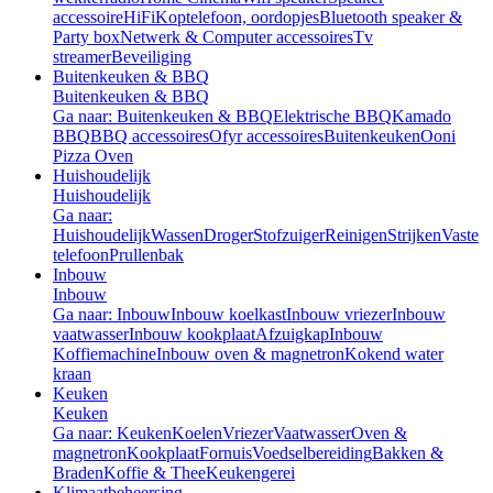
accessoire
HiFi
Koptelefoon, oordopjes
Bluetooth speaker &
Party box
Netwerk & Computer accessoires
Tv
streamer
Beveiliging
Buitenkeuken & BBQ
Buitenkeuken & BBQ
Ga naar: Buitenkeuken & BBQ
Elektrische BBQ
Kamado
BBQ
BBQ accessoires
Ofyr accessoires
Buitenkeuken
Ooni
Pizza Oven
Huishoudelijk
Huishoudelijk
Ga naar:
Huishoudelijk
Wassen
Droger
Stofzuiger
Reinigen
Strijken
Vaste
telefoon
Prullenbak
Inbouw
Inbouw
Ga naar: Inbouw
Inbouw koelkast
Inbouw vriezer
Inbouw
vaatwasser
Inbouw kookplaat
Afzuigkap
Inbouw
Koffiemachine
Inbouw oven & magnetron
Kokend water
kraan
Keuken
Keuken
Ga naar: Keuken
Koelen
Vriezer
Vaatwasser
Oven &
magnetron
Kookplaat
Fornuis
Voedselbereiding
Bakken &
Braden
Koffie & Thee
Keukengerei
Klimaatbeheersing