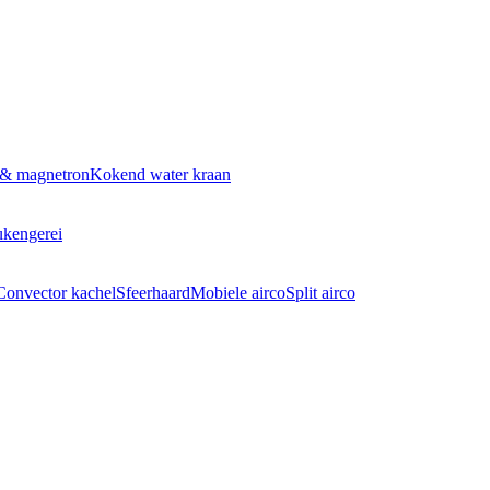
 & magnetron
Kokend water kraan
kengerei
Convector kachel
Sfeerhaard
Mobiele airco
Split airco