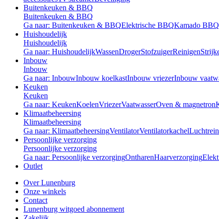
Buitenkeuken & BBQ
Buitenkeuken & BBQ
Ga naar: Buitenkeuken & BBQ
Elektrische BBQ
Kamado BBQ
Huishoudelijk
Huishoudelijk
Ga naar: Huishoudelijk
Wassen
Droger
Stofzuiger
Reinigen
Strijk
Inbouw
Inbouw
Ga naar: Inbouw
Inbouw koelkast
Inbouw vriezer
Inbouw vaatw
Keuken
Keuken
Ga naar: Keuken
Koelen
Vriezer
Vaatwasser
Oven & magnetron
Klimaatbeheersing
Klimaatbeheersing
Ga naar: Klimaatbeheersing
Ventilator
Ventilatorkachel
Luchtrein
Persoonlijke verzorging
Persoonlijke verzorging
Ga naar: Persoonlijke verzorging
Ontharen
Haarverzorging
Elekt
Outlet
Over Lunenburg
Onze winkels
Contact
Lunenburg witgoed abonnement
Zakelijk