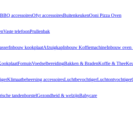
BBQ accessoires
Ofyr accessoires
Buitenkeuken
Ooni Pizza Oven
en
Vaste telefoon
Prullenbak
asser
Inbouw kookplaat
Afzuigkap
Inbouw Koffiemachine
Inbouw oven
Kookplaat
Fornuis
Voedselbereiding
Bakken & Braden
Koffie & Thee
Keu
iger
Klimaatbeheersing accessoires
Luchtbevochtiger
Luchtontvochtiger
rische tandenborstel
Gezondheid & welzijn
Babycare