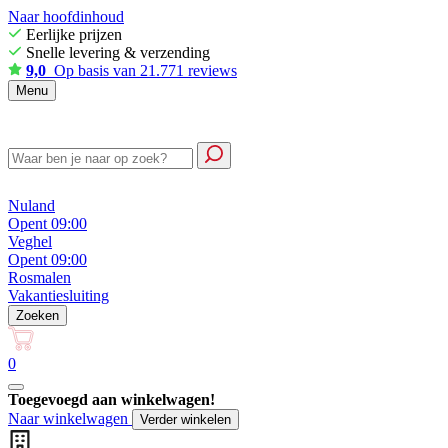
Naar hoofdinhoud
Eerlijke prijzen
Snelle levering & verzending
9,0
Op basis van 21.771 reviews
Menu
Nuland
Opent 09:00
Veghel
Opent 09:00
Rosmalen
Vakantiesluiting
Zoeken
0
Toegevoegd aan winkelwagen!
Naar winkelwagen
Verder winkelen