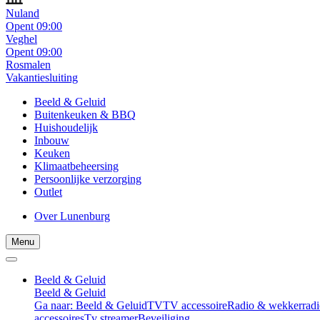
Nuland
Opent 09:00
Veghel
Opent 09:00
Rosmalen
Vakantiesluiting
Beeld & Geluid
Buitenkeuken & BBQ
Huishoudelijk
Inbouw
Keuken
Klimaatbeheersing
Persoonlijke verzorging
Outlet
Over Lunenburg
Menu
Beeld & Geluid
Beeld & Geluid
Ga naar: Beeld & Geluid
TV
TV accessoire
Radio & wekkerradi
accessoires
Tv streamer
Beveiliging