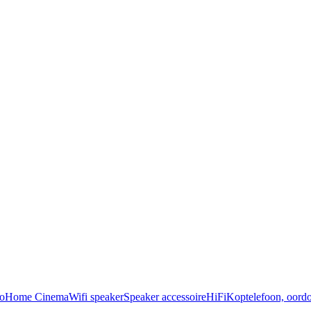
o
Home Cinema
Wifi speaker
Speaker accessoire
HiFi
Koptelefoon, oordo