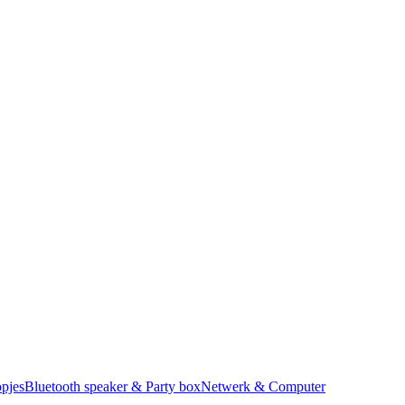
pjes
Bluetooth speaker & Party box
Netwerk & Computer