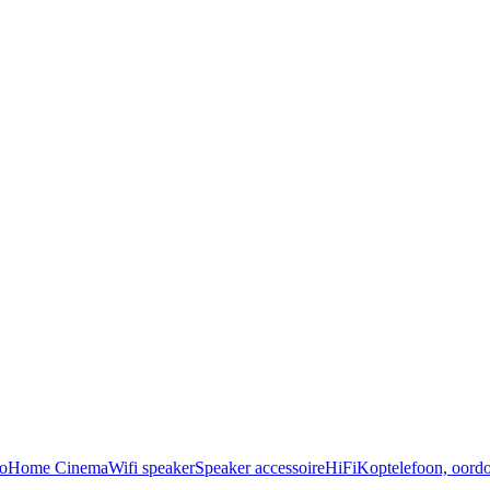
o
Home Cinema
Wifi speaker
Speaker accessoire
HiFi
Koptelefoon, oordo