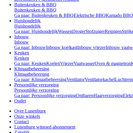
Buitenkeuken & BBQ
Buitenkeuken & BBQ
Ga naar: Buitenkeuken & BBQ
Elektrische BBQ
Kamado BBQ
Huishoudelijk
Huishoudelijk
Ga naar: Huishoudelijk
Wassen
Droger
Stofzuiger
Reinigen
Strijk
Inbouw
Inbouw
Ga naar: Inbouw
Inbouw koelkast
Inbouw vriezer
Inbouw vaatw
Keuken
Keuken
Ga naar: Keuken
Koelen
Vriezer
Vaatwasser
Oven & magnetron
Klimaatbeheersing
Klimaatbeheersing
Ga naar: Klimaatbeheersing
Ventilator
Ventilatorkachel
Luchtrein
Persoonlijke verzorging
Persoonlijke verzorging
Ga naar: Persoonlijke verzorging
Ontharen
Haarverzorging
Elekt
Outlet
Over Lunenburg
Onze winkels
Contact
Lunenburg witgoed abonnement
Zakelijk