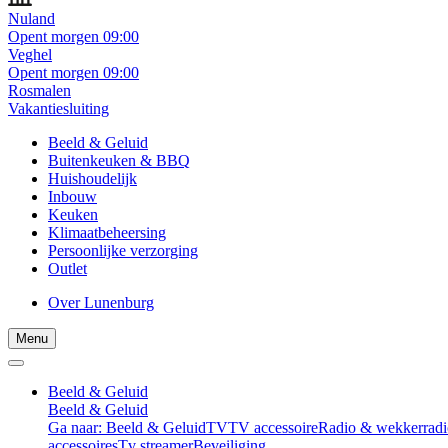
Nuland
Opent morgen 09:00
Veghel
Opent morgen 09:00
Rosmalen
Vakantiesluiting
Beeld & Geluid
Buitenkeuken & BBQ
Huishoudelijk
Inbouw
Keuken
Klimaatbeheersing
Persoonlijke verzorging
Outlet
Over Lunenburg
Menu
Beeld & Geluid
Beeld & Geluid
Ga naar: Beeld & Geluid
TV
TV accessoire
Radio & wekkerradi
accessoires
Tv streamer
Beveiliging