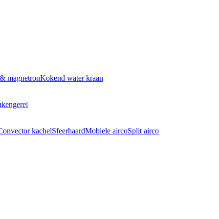
 & magnetron
Kokend water kraan
kengerei
Convector kachel
Sfeerhaard
Mobiele airco
Split airco