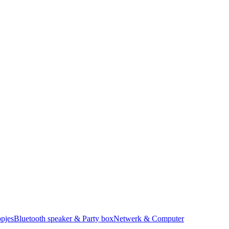
pjes
Bluetooth speaker & Party box
Netwerk & Computer