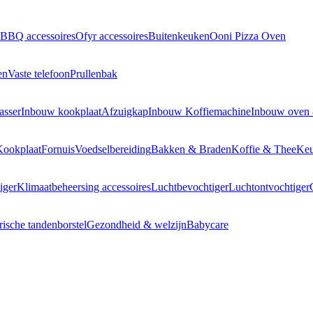
BBQ accessoires
Ofyr accessoires
Buitenkeuken
Ooni Pizza Oven
en
Vaste telefoon
Prullenbak
asser
Inbouw kookplaat
Afzuigkap
Inbouw Koffiemachine
Inbouw oven
Kookplaat
Fornuis
Voedselbereiding
Bakken & Braden
Koffie & Thee
Keu
iger
Klimaatbeheersing accessoires
Luchtbevochtiger
Luchtontvochtiger
rische tandenborstel
Gezondheid & welzijn
Babycare