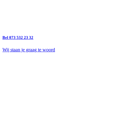
Bel 073 532 23 32
Wij staan je graag te woord