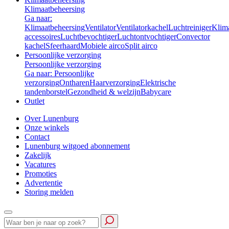
Klimaatbeheersing
Ga naar:
Klimaatbeheersing
Ventilator
Ventilatorkachel
Luchtreiniger
Klim
accessoires
Luchtbevochtiger
Luchtontvochtiger
Convector
kachel
Sfeerhaard
Mobiele airco
Split airco
Persoonlijke verzorging
Persoonlijke verzorging
Ga naar: Persoonlijke
verzorging
Ontharen
Haarverzorging
Elektrische
tandenborstel
Gezondheid & welzijn
Babycare
Outlet
Over Lunenburg
Onze winkels
Contact
Lunenburg witgoed abonnement
Zakelijk
Vacatures
Promoties
Advertentie
Storing melden