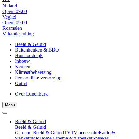
Nuland
Opent 09:00
Veghel
Opent 09:00
Rosmalen
Vakantiesluiting
Beeld & Geluid
Buitenkeuken & BBQ
Huishoudelijk
Inbouw
Keuken
Klimaatbeheersing
Persoonlijke verzorging
Outlet
Over Lunenburg
Menu
Beeld & Geluid
Beeld & Geluid
Ga naar: Beeld & Geluid
TV
TV accessoire
Radio &
wekkerradio
Home Cinema
Wifi speaker
Speaker