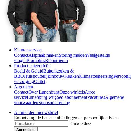
Klantenservice
Contact
Afspraak maken
Storing melden
Veelgestelde
vragen
Promoties
Retourneren
Product categorieën
Beeld & Geluid
Buitenkeuken &
BBQ
Huishoudelijk
Inbouw
Keuken
Klimaatbeheersing
Persoonli
verzorging
Outlet
Algemeen
Contact
Over Lunenburg
Onze winkels
Airco
service
Lunenburg witgoed abonnement
Vacatures
Algemene
voorwaarden
Sponsoraanvraag
Aanmelden nieuwsbrief
En ontvang de beste aanbiedingen en persoonlijk advies.
E-mailadres
Aanmelden