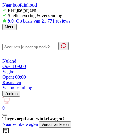
Naar hoofdinhoud
Eerlijke prijzen
Snelle levering & verzending
9,0
Op basis van 21.771 reviews
Menu
Nuland
Opent 09:00
Veghel
Opent 09:00
Rosmalen
Vakantiesluiting
Zoeken
0
Toegevoegd aan winkelwagen!
Naar winkelwagen
Verder winkelen