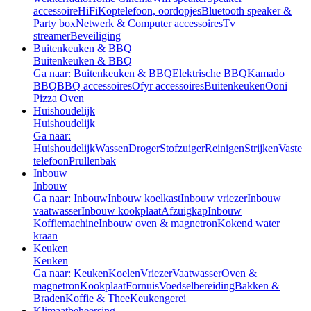
accessoire
HiFi
Koptelefoon, oordopjes
Bluetooth speaker &
Party box
Netwerk & Computer accessoires
Tv
streamer
Beveiliging
Buitenkeuken & BBQ
Buitenkeuken & BBQ
Ga naar: Buitenkeuken & BBQ
Elektrische BBQ
Kamado
BBQ
BBQ accessoires
Ofyr accessoires
Buitenkeuken
Ooni
Pizza Oven
Huishoudelijk
Huishoudelijk
Ga naar:
Huishoudelijk
Wassen
Droger
Stofzuiger
Reinigen
Strijken
Vaste
telefoon
Prullenbak
Inbouw
Inbouw
Ga naar: Inbouw
Inbouw koelkast
Inbouw vriezer
Inbouw
vaatwasser
Inbouw kookplaat
Afzuigkap
Inbouw
Koffiemachine
Inbouw oven & magnetron
Kokend water
kraan
Keuken
Keuken
Ga naar: Keuken
Koelen
Vriezer
Vaatwasser
Oven &
magnetron
Kookplaat
Fornuis
Voedselbereiding
Bakken &
Braden
Koffie & Thee
Keukengerei
Klimaatbeheersing