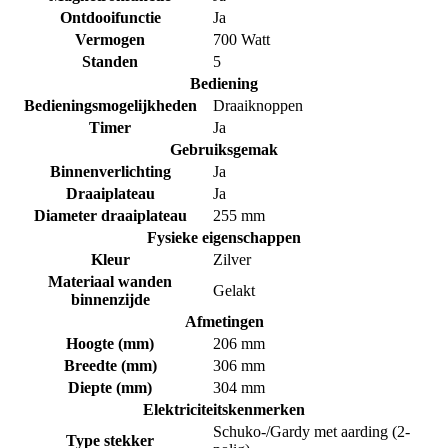
Ontdooifunctie
Ja
Vermogen
700 Watt
Standen
5
Bediening
Bedieningsmogelijkheden
Draaiknoppen
Timer
Ja
Gebruiksgemak
Binnenverlichting
Ja
Draaiplateau
Ja
Diameter draaiplateau
255 mm
Fysieke eigenschappen
Kleur
Zilver
Materiaal wanden
Gelakt
binnenzijde
Afmetingen
Hoogte (mm)
206 mm
Breedte (mm)
306 mm
Diepte (mm)
304 mm
Elektriciteitskenmerken
Schuko-/Gardy met aarding (2-
Type stekker