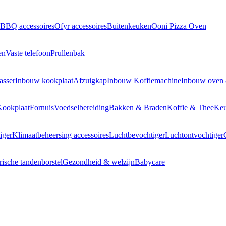
BBQ accessoires
Ofyr accessoires
Buitenkeuken
Ooni Pizza Oven
en
Vaste telefoon
Prullenbak
asser
Inbouw kookplaat
Afzuigkap
Inbouw Koffiemachine
Inbouw oven
Kookplaat
Fornuis
Voedselbereiding
Bakken & Braden
Koffie & Thee
Keu
iger
Klimaatbeheersing accessoires
Luchtbevochtiger
Luchtontvochtiger
rische tandenborstel
Gezondheid & welzijn
Babycare