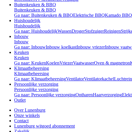
Buitenkeuken & BBQ
Buitenkeuken & BBQ
Ga naar: Buitenkeuken & BBQ
Elektrische BBQ
Kamado BBQ
Huishoudelijk
Huishoudelijk
Ga naar: Huishoudelijk
Wassen
Droger
Stofzuiger
Reinigen
Strijk
Inbouw
Inbouw
Ga naar: Inbouw
Inbouw koelkast
Inbouw vriezer
Inbouw vaatw
Keuken
Keuken
Ga naar: Keuken
Koelen
Vriezer
Vaatwasser
Oven & magnetron
Klimaatbeheersing
Klimaatbeheersing
Ga naar: Klimaatbeheersing
Ventilator
Ventilatorkachel
Luchtrein
Persoonlijke verzorging
Persoonlijke verzorging
Ga naar: Persoonlijke verzorging
Ontharen
Haarverzorging
Elekt
Outlet
Over Lunenburg
Onze winkels
Contact
Lunenburg witgoed abonnement
Zakelijk