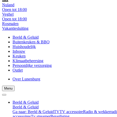
Nuland
Open tot 18:00
Veghel
Open tot 18:00
Rosmalen
Vakantiesluiting
Beeld & Geluid
Buitenkeuken & BBQ
Huishoudelijk
Inbouw
Keuken
Klimaatbeheersing
Persoonlijke verzorging
Outlet
Over Lunenburg
Menu
Beeld & Geluid
Beeld & Geluid
Ga naar: Beeld & Geluid
TV
TV accessoire
Radio & wekkerradi
accessoires
Tv streamer
Beveiliging