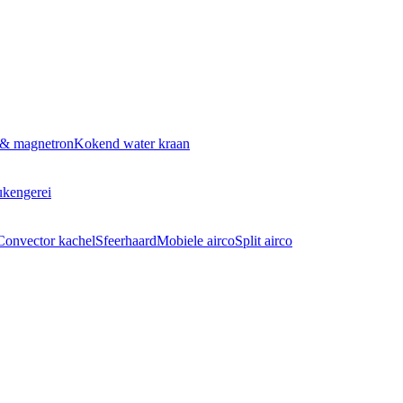
 & magnetron
Kokend water kraan
kengerei
Convector kachel
Sfeerhaard
Mobiele airco
Split airco