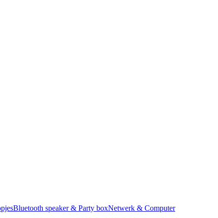
pjes
Bluetooth speaker & Party box
Netwerk & Computer