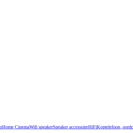
o
Home Cinema
Wifi speaker
Speaker accessoire
HiFi
Koptelefoon, oordo