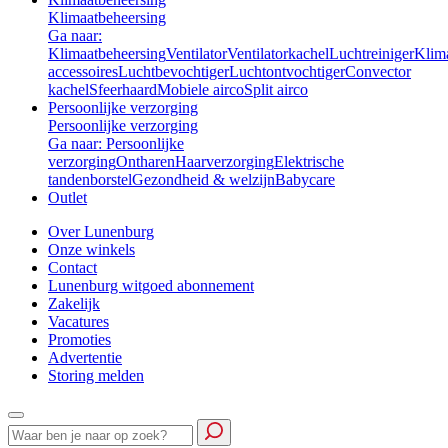
Klimaatbeheersing
Ga naar:
Klimaatbeheersing
Ventilator
Ventilatorkachel
Luchtreiniger
Klim
accessoires
Luchtbevochtiger
Luchtontvochtiger
Convector
kachel
Sfeerhaard
Mobiele airco
Split airco
Persoonlijke verzorging
Persoonlijke verzorging
Ga naar: Persoonlijke
verzorging
Ontharen
Haarverzorging
Elektrische
tandenborstel
Gezondheid & welzijn
Babycare
Outlet
Over Lunenburg
Onze winkels
Contact
Lunenburg witgoed abonnement
Zakelijk
Vacatures
Promoties
Advertentie
Storing melden