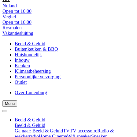
Nuland
Open tot 16:00
Veghel
Open tot 16:00
Rosmalen
Vakantiesluiting
Beeld & Geluid
Buitenkeuken & BBQ
Huishoudelijk
Inbouw
Keuken
Klimaatbeheersing
Persoonlijke verzorging
Outlet
Over Lunenburg
Menu
Beeld & Geluid
Beeld & Geluid
Ga naar: Beeld & Geluid
TV
TV accessoire
Radio &
wekkerradio
Home Cinema
Wifi speaker
Speaker