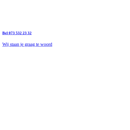
Bel 073 532 23 32
Wij staan je graag te woord