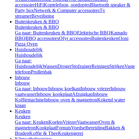
accessoire
HiFi
Koptelefoon, oordopjes
Bluetooth speaker &
Party box
Netwerk & Computer accessoires
Tv
streamer
Beveiliging
Buitenkeuken & BBQ
Buitenkeuken & BBQ
Ga naar: Buitenkeuken & BBQ
Elektrische BBQ
Kamado
BBQ
BBQ accessoires
Ofyr accessoires
Buitenkeuken
Ooni
Pizza Oven
Huishoudelijk
Huishoudelijk
Ga naar:
Huishoudelijk
Wassen
Droger
Stofzuiger
Reinigen
Strijken
Vaste
telefoon
Prullenbak
Inbouw
Inbouw
Ga naar: Inbouw
Inbouw koelkast
Inbouw vriezer
Inbouw
vaatwasser
Inbouw kookplaat
Afzuigkap
Inbouw
Koffiemachine
Inbouw oven & magnetron
Kokend water
kraan
Keuken
Keuken
Ga naar: Keuken
Koelen
Vriezer
Vaatwasser
Oven &
magnetron
Kookplaat
Fornuis
Voedselbereiding
Bakken &
Braden
Koffie & Thee
Keukengerei
Klimaatbeheersing