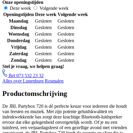
Onze openingstijden
Deze week
Volgende week
Openingstijden
Deze week
Volgende week
Maandag
Gesloten
Gesloten
Dinsdag
Gesloten
Gesloten
Woensdag
Gesloten
Gesloten
Donderdag
Gesloten
Gesloten
Vrijdag
Gesloten
Gesloten
Zaterdag
Gesloten
Gesloten
Zondag
Gesloten
Gesloten
Stel je vraag, we helpen graag!
Bel 073 532 23 32
Alles over Lunenburg Rosmalen
Productomschrijving
De JBL Partybox 720 is dé perfecte keuze voor iedereen die houdt
van feesten en muziek. Met zijn potente geluidskwaliteit en
indrukwekkende bas zorgt deze krachtige Bluetooth-luidspreker
ervoor dat elke gelegenheid onvergetelijk wordt. Of je nu een
tuinfeest, een verjaardagsfeest of een gezellige avond met vrienden
organiseert, de JBL Partybox 720 biedt de energie en sfeer die je