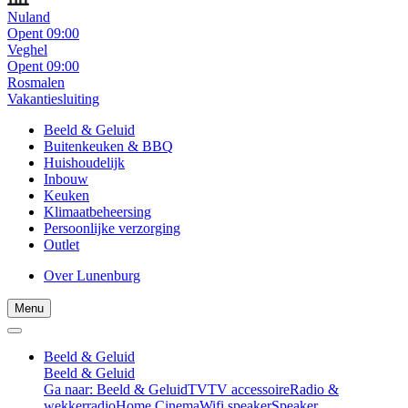
Nuland
Opent 09:00
Veghel
Opent 09:00
Rosmalen
Vakantiesluiting
Beeld & Geluid
Buitenkeuken & BBQ
Huishoudelijk
Inbouw
Keuken
Klimaatbeheersing
Persoonlijke verzorging
Outlet
Over Lunenburg
Menu
Beeld & Geluid
Beeld & Geluid
Ga naar: Beeld & Geluid
TV
TV accessoire
Radio &
wekkerradio
Home Cinema
Wifi speaker
Speaker