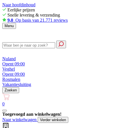
Naar hoofdinhoud
Eerlijke prijzen
Snelle levering & verzending
9,0
Op basis van 21.771 reviews
Menu
Nuland
Opent 09:00
Veghel
Opent 09:00
Rosmalen
Vakantiesluiting
Zoeken
0
Toegevoegd aan winkelwagen!
Naar winkelwagen
Verder winkelen