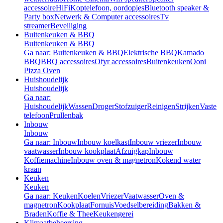
accessoire
HiFi
Koptelefoon, oordopjes
Bluetooth speaker &
Party box
Netwerk & Computer accessoires
Tv
streamer
Beveiliging
Buitenkeuken & BBQ
Buitenkeuken & BBQ
Ga naar: Buitenkeuken & BBQ
Elektrische BBQ
Kamado
BBQ
BBQ accessoires
Ofyr accessoires
Buitenkeuken
Ooni
Pizza Oven
Huishoudelijk
Huishoudelijk
Ga naar:
Huishoudelijk
Wassen
Droger
Stofzuiger
Reinigen
Strijken
Vaste
telefoon
Prullenbak
Inbouw
Inbouw
Ga naar: Inbouw
Inbouw koelkast
Inbouw vriezer
Inbouw
vaatwasser
Inbouw kookplaat
Afzuigkap
Inbouw
Koffiemachine
Inbouw oven & magnetron
Kokend water
kraan
Keuken
Keuken
Ga naar: Keuken
Koelen
Vriezer
Vaatwasser
Oven &
magnetron
Kookplaat
Fornuis
Voedselbereiding
Bakken &
Braden
Koffie & Thee
Keukengerei
Klimaatbeheersing