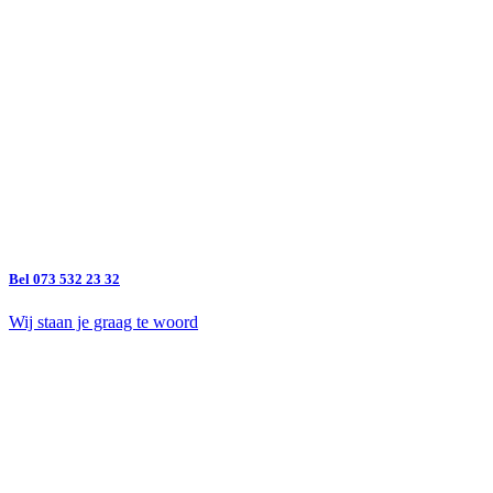
Bel 073 532 23 32
Wij staan je graag te woord