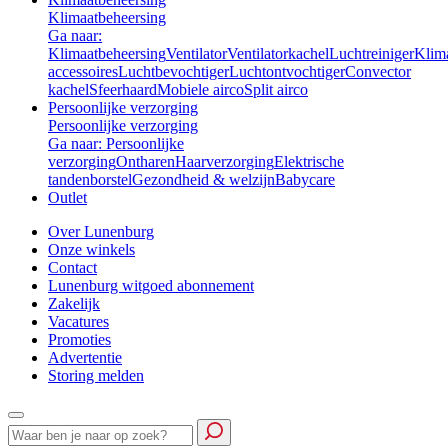
Klimaatbeheersing
Ga naar:
Klimaatbeheersing
Ventilator
Ventilatorkachel
Luchtreiniger
Klim
accessoires
Luchtbevochtiger
Luchtontvochtiger
Convector
kachel
Sfeerhaard
Mobiele airco
Split airco
Persoonlijke verzorging
Persoonlijke verzorging
Ga naar: Persoonlijke
verzorging
Ontharen
Haarverzorging
Elektrische
tandenborstel
Gezondheid & welzijn
Babycare
Outlet
Over Lunenburg
Onze winkels
Contact
Lunenburg witgoed abonnement
Zakelijk
Vacatures
Promoties
Advertentie
Storing melden