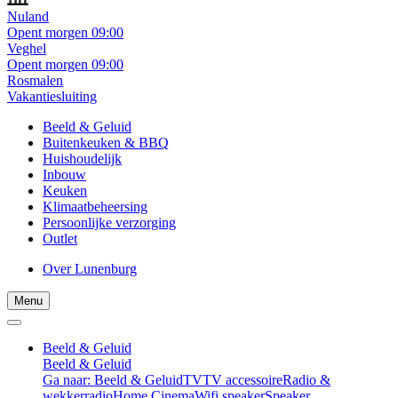
Nuland
Opent morgen 09:00
Veghel
Opent morgen 09:00
Rosmalen
Vakantiesluiting
Beeld & Geluid
Buitenkeuken & BBQ
Huishoudelijk
Inbouw
Keuken
Klimaatbeheersing
Persoonlijke verzorging
Outlet
Over Lunenburg
Menu
Beeld & Geluid
Beeld & Geluid
Ga naar: Beeld & Geluid
TV
TV accessoire
Radio &
wekkerradio
Home Cinema
Wifi speaker
Speaker