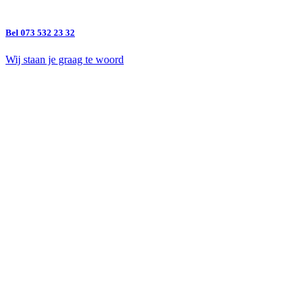
Bel 073 532 23 32
Wij staan je graag te woord