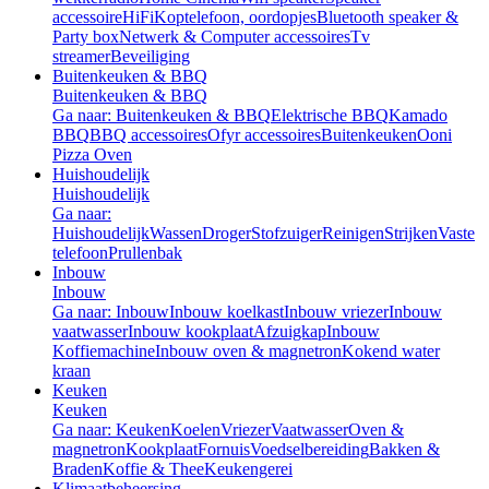
accessoire
HiFi
Koptelefoon, oordopjes
Bluetooth speaker &
Party box
Netwerk & Computer accessoires
Tv
streamer
Beveiliging
Buitenkeuken & BBQ
Buitenkeuken & BBQ
Ga naar: Buitenkeuken & BBQ
Elektrische BBQ
Kamado
BBQ
BBQ accessoires
Ofyr accessoires
Buitenkeuken
Ooni
Pizza Oven
Huishoudelijk
Huishoudelijk
Ga naar:
Huishoudelijk
Wassen
Droger
Stofzuiger
Reinigen
Strijken
Vaste
telefoon
Prullenbak
Inbouw
Inbouw
Ga naar: Inbouw
Inbouw koelkast
Inbouw vriezer
Inbouw
vaatwasser
Inbouw kookplaat
Afzuigkap
Inbouw
Koffiemachine
Inbouw oven & magnetron
Kokend water
kraan
Keuken
Keuken
Ga naar: Keuken
Koelen
Vriezer
Vaatwasser
Oven &
magnetron
Kookplaat
Fornuis
Voedselbereiding
Bakken &
Braden
Koffie & Thee
Keukengerei
Klimaatbeheersing