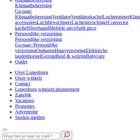
Klimaatbeheersing
Ga naar:
Klimaatbeheersing
Ventilator
Ventilatorkachel
Luchtreiniger
Klim
accessoires
Luchtbevochtiger
Luchtontvochtiger
Convector
kachel
Sfeerhaard
Mobiele airco
Split airco
Persoonlijke verzorging
Persoonlijke verzorging
Ga naar: Persoonlijke
verzorging
Ontharen
Haarverzorging
Elektrische
tandenborstel
Gezondheid & welzijn
Babycare
Outlet
Over Lunenburg
Onze winkels
Contact
Lunenburg witgoed abonnement
Zakelijk
Vacatures
Promoties
Advertentie
Storing melden