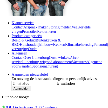
Klantenservice
Contact
Afspraak maken
Storing melden
Veelgestelde
vragen
Promoties
Retourneren
Product categorieën
Beeld & Geluid
Buitenkeuken &
BBQ
Huishoudelijk
Inbouw
Keuken
Klimaatbeheersing
Persoonli
verzorging
Outlet
Algemeen
Contact
Over Lunenburg
Onze winkels
Airco
service
Lunenburg witgoed abonnement
Vacatures
Algemene
voorwaarden
Sponsoraanvraag
Aanmelden nieuwsbrief
En ontvang de beste aanbiedingen en persoonlijk advies.
E-mailadres
Aanmelden
Blijf op de hoogte
9,0
Op basis van 21.774 reviews