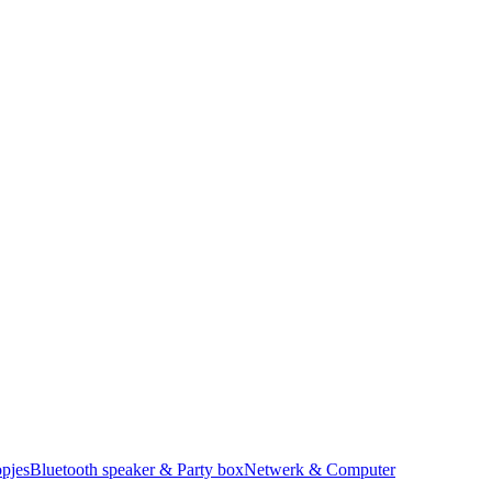
pjes
Bluetooth speaker & Party box
Netwerk & Computer