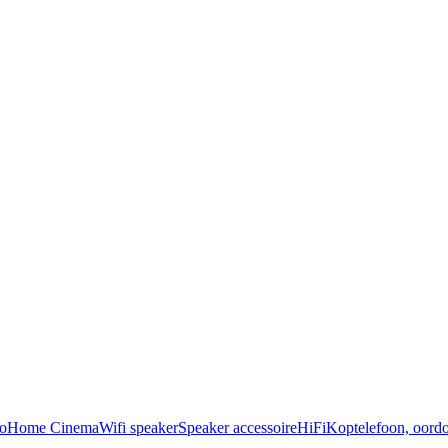
o
Home Cinema
Wifi speaker
Speaker accessoire
HiFi
Koptelefoon, oordo