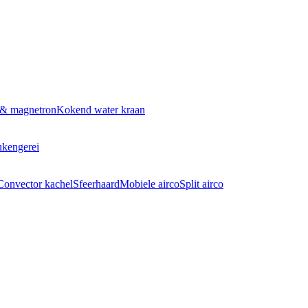
 & magnetron
Kokend water kraan
kengerei
Convector kachel
Sfeerhaard
Mobiele airco
Split airco