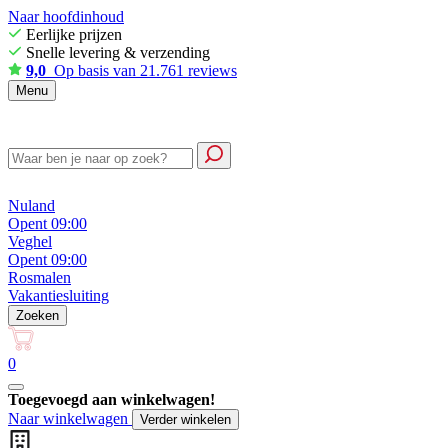
Naar hoofdinhoud
Eerlijke prijzen
Snelle levering & verzending
9,0
Op basis van 21.761 reviews
Menu
Nuland
Opent 09:00
Veghel
Opent 09:00
Rosmalen
Vakantiesluiting
Zoeken
0
Toegevoegd aan winkelwagen!
Naar winkelwagen
Verder winkelen