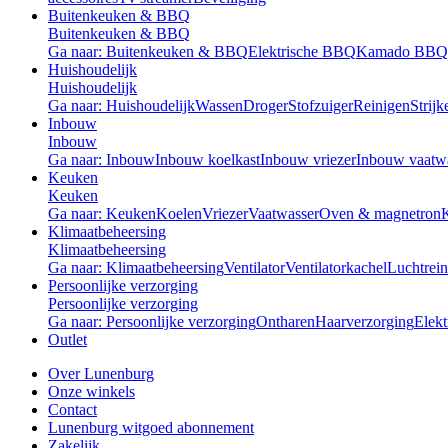
Buitenkeuken & BBQ
Buitenkeuken & BBQ
Ga naar: Buitenkeuken & BBQ
Elektrische BBQ
Kamado BBQ
Huishoudelijk
Huishoudelijk
Ga naar: Huishoudelijk
Wassen
Droger
Stofzuiger
Reinigen
Strijk
Inbouw
Inbouw
Ga naar: Inbouw
Inbouw koelkast
Inbouw vriezer
Inbouw vaatw
Keuken
Keuken
Ga naar: Keuken
Koelen
Vriezer
Vaatwasser
Oven & magnetron
Klimaatbeheersing
Klimaatbeheersing
Ga naar: Klimaatbeheersing
Ventilator
Ventilatorkachel
Luchtrein
Persoonlijke verzorging
Persoonlijke verzorging
Ga naar: Persoonlijke verzorging
Ontharen
Haarverzorging
Elekt
Outlet
Over Lunenburg
Onze winkels
Contact
Lunenburg witgoed abonnement
Zakelijk