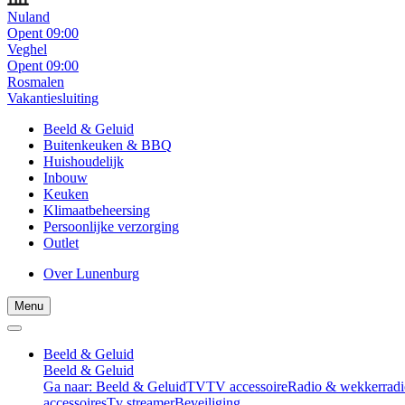
Nuland
Opent 09:00
Veghel
Opent 09:00
Rosmalen
Vakantiesluiting
Beeld & Geluid
Buitenkeuken & BBQ
Huishoudelijk
Inbouw
Keuken
Klimaatbeheersing
Persoonlijke verzorging
Outlet
Over Lunenburg
Menu
Beeld & Geluid
Beeld & Geluid
Ga naar: Beeld & Geluid
TV
TV accessoire
Radio & wekkerradi
accessoires
Tv streamer
Beveiliging