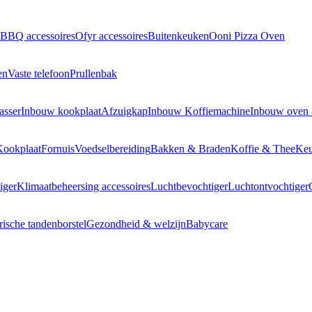
BBQ accessoires
Ofyr accessoires
Buitenkeuken
Ooni Pizza Oven
en
Vaste telefoon
Prullenbak
asser
Inbouw kookplaat
Afzuigkap
Inbouw Koffiemachine
Inbouw oven
Kookplaat
Fornuis
Voedselbereiding
Bakken & Braden
Koffie & Thee
Keu
iger
Klimaatbeheersing accessoires
Luchtbevochtiger
Luchtontvochtiger
rische tandenborstel
Gezondheid & welzijn
Babycare