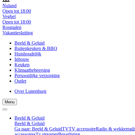
Nuland
Open tot 18:00
Veghel
Open tot 18:00
Rosmalen
Vakantiesluiting
Beeld & Geluid
Buitenkeuken & BBQ
Huishoudelijk
Inbouw
Keuken
Klimaatbeheersing
Persoonlijke verzorging
Outlet
Over Lunenburg
Menu
Beeld & Geluid
Beeld & Geluid
Ga naar: Beeld & Geluid
TV
TV accessoire
Radio & wekkerradi
accessoires
Tv streamer
Beveiliging