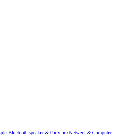
pjes
Bluetooth speaker & Party box
Netwerk & Computer