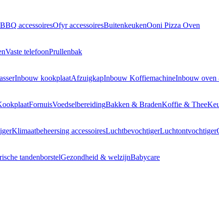
BBQ accessoires
Ofyr accessoires
Buitenkeuken
Ooni Pizza Oven
en
Vaste telefoon
Prullenbak
asser
Inbouw kookplaat
Afzuigkap
Inbouw Koffiemachine
Inbouw oven
Kookplaat
Fornuis
Voedselbereiding
Bakken & Braden
Koffie & Thee
Keu
iger
Klimaatbeheersing accessoires
Luchtbevochtiger
Luchtontvochtiger
rische tandenborstel
Gezondheid & welzijn
Babycare