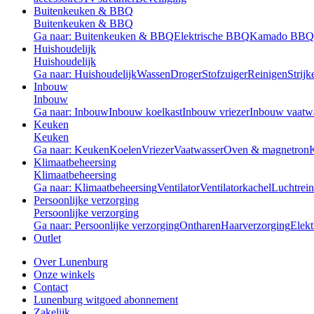
Buitenkeuken & BBQ
Buitenkeuken & BBQ
Ga naar: Buitenkeuken & BBQ
Elektrische BBQ
Kamado BBQ
Huishoudelijk
Huishoudelijk
Ga naar: Huishoudelijk
Wassen
Droger
Stofzuiger
Reinigen
Strijk
Inbouw
Inbouw
Ga naar: Inbouw
Inbouw koelkast
Inbouw vriezer
Inbouw vaatw
Keuken
Keuken
Ga naar: Keuken
Koelen
Vriezer
Vaatwasser
Oven & magnetron
Klimaatbeheersing
Klimaatbeheersing
Ga naar: Klimaatbeheersing
Ventilator
Ventilatorkachel
Luchtrein
Persoonlijke verzorging
Persoonlijke verzorging
Ga naar: Persoonlijke verzorging
Ontharen
Haarverzorging
Elekt
Outlet
Over Lunenburg
Onze winkels
Contact
Lunenburg witgoed abonnement
Zakelijk