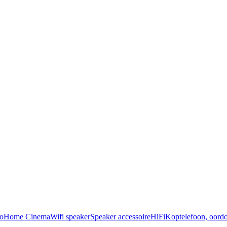
o
Home Cinema
Wifi speaker
Speaker accessoire
HiFi
Koptelefoon, oordo