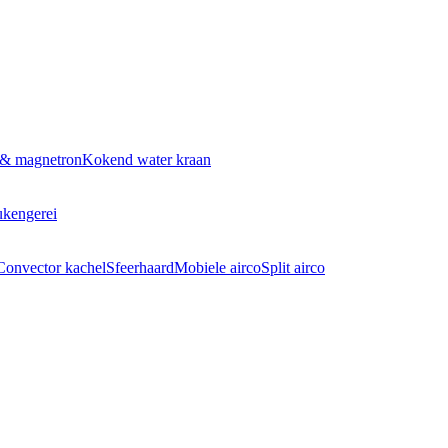
 & magnetron
Kokend water kraan
kengerei
Convector kachel
Sfeerhaard
Mobiele airco
Split airco